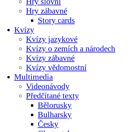
Hry slovní
Hry zábavné
Story cards
Kvízy
Kvízy jazykové
Kvízy o zemích a národech
Kvízy zábavné
Kvízy vědomostní
Multimedia
Videonávody
Předčítané texty
Bělorusky
Bulharsky
Česky