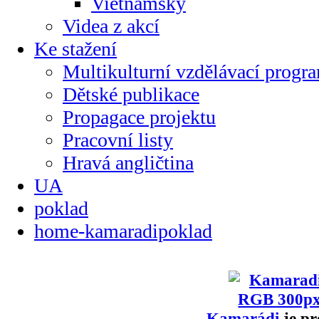
Vietnamsky
Videa z akcí
Ke stažení
Multikulturní vzdělávací progr
Dětské publikace
Propagace projektu
Pracovní listy
Hravá angličtina
UA
poklad
home-kamaradipoklad
Kamarádi
je pr