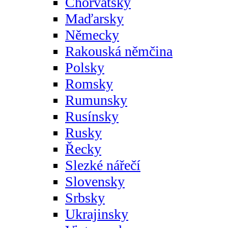
Chorvatsky
Maďarsky
Německy
Rakouská němčina
Polsky
Romsky
Rumunsky
Rusínsky
Rusky
Řecky
Slezké nářečí
Slovensky
Srbsky
Ukrajinsky