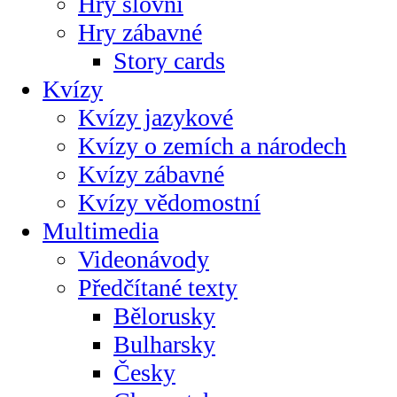
Hry slovní
Hry zábavné
Story cards
Kvízy
Kvízy jazykové
Kvízy o zemích a národech
Kvízy zábavné
Kvízy vědomostní
Multimedia
Videonávody
Předčítané texty
Bělorusky
Bulharsky
Česky