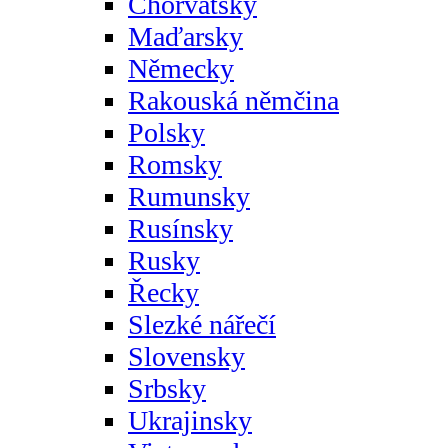
Chorvatsky
Maďarsky
Německy
Rakouská němčina
Polsky
Romsky
Rumunsky
Rusínsky
Rusky
Řecky
Slezké nářečí
Slovensky
Srbsky
Ukrajinsky