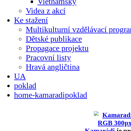
Vietnamsky
Videa z akcí
Ke stažení
Multikulturní vzdělávací progr
Dětské publikace
Propagace projektu
Pracovní listy
Hravá angličtina
UA
poklad
home-kamaradipoklad
Kamarádi
je pr