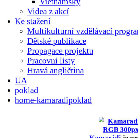
Vietnamsky
Videa z akcí
Ke stažení
Multikulturní vzdělávací progr
Dětské publikace
Propagace projektu
Pracovní listy
Hravá angličtina
UA
poklad
home-kamaradipoklad
Kamarádi
je pr