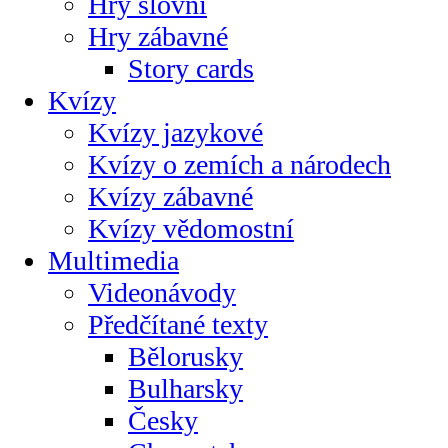
Hry slovní
Hry zábavné
Story cards
Kvízy
Kvízy jazykové
Kvízy o zemích a národech
Kvízy zábavné
Kvízy vědomostní
Multimedia
Videonávody
Předčítané texty
Bělorusky
Bulharsky
Česky