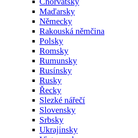
Chorvatsky
Maďarsky
Německy
Rakouská němčina
Polsky
Romsky
Rumunsky
Rusínsky
Rusky
Řecky
Slezké nářečí
Slovensky
Srbsky
Ukrajinsky