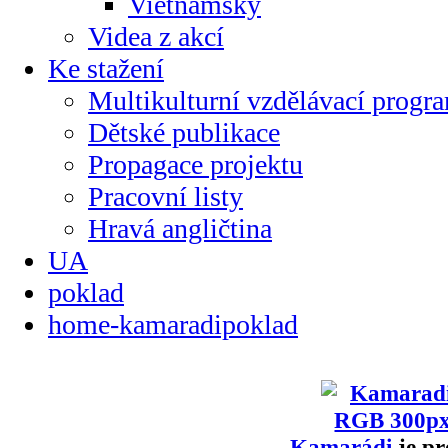
Vietnamsky
Videa z akcí
Ke stažení
Multikulturní vzdělávací progr
Dětské publikace
Propagace projektu
Pracovní listy
Hravá angličtina
UA
poklad
home-kamaradipoklad
Kamarádi
je pr