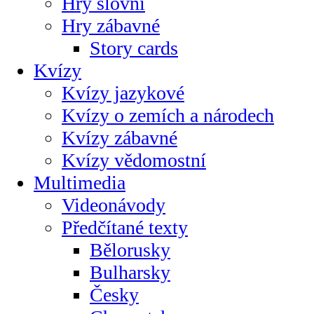
Hry slovní
Hry zábavné
Story cards
Kvízy
Kvízy jazykové
Kvízy o zemích a národech
Kvízy zábavné
Kvízy vědomostní
Multimedia
Videonávody
Předčítané texty
Bělorusky
Bulharsky
Česky