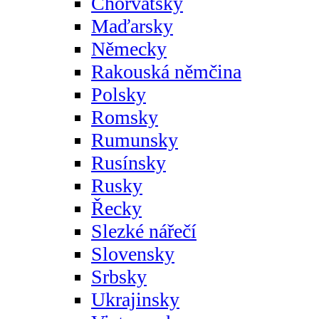
Chorvatsky
Maďarsky
Německy
Rakouská němčina
Polsky
Romsky
Rumunsky
Rusínsky
Rusky
Řecky
Slezké nářečí
Slovensky
Srbsky
Ukrajinsky