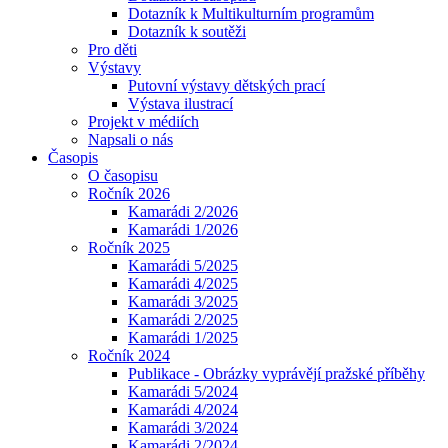
Dotazník k Multikulturním programům
Dotazník k soutěži
Pro děti
Výstavy
Putovní výstavy dětských prací
Výstava ilustrací
Projekt v médiích
Napsali o nás
Časopis
O časopisu
Ročník 2026
Kamarádi 2/2026
Kamarádi 1/2026
Ročník 2025
Kamarádi 5/2025
Kamarádi 4/2025
Kamarádi 3/2025
Kamarádi 2/2025
Kamarádi 1/2025
Ročník 2024
Publikace - Obrázky vyprávějí pražské příběhy
Kamarádi 5/2024
Kamarádi 4/2024
Kamarádi 3/2024
Kamarádi 2/2024