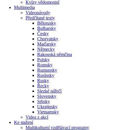
Kvízy vědomostní
Multimedia
Videonávody
Předčítané texty
Bělorusky
Bulharsky
Česky
Chorvatsky
Maďarsky
Německy
Rakouská němčina
Polsky
Romsky
Rumunsky
Rusínsky
Rusky
Řecky
Slezké nářečí
Slovensky
Srbsky
Ukrajinsky
Vietnamsky
Videa z akcí
Ke stažení
Multikulturní vzdělávací programy