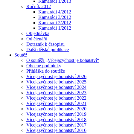
Kamarádi 1/2013
Ročník 2012
Kamarádi 4/2012
Kamarádi 3/2012
Kamarádi 2/2012
Kamarádi 1/2012
Objednávka
Od čtenářů
Dotazník k časopisu
Další dětské publikace
Soutěž
O soutěži „Vícejazyčnost je bohatství“
Obecné podmínky
Přihláška do soutěže
Vícejazyčnost je bohatství 2026
Vícejazyčnost je bohatství 2025
Vícejazyčnost je bohatství 2024
Vícejazyčnost je bohatství 2023
Vícejazyčnost je bohatství 2022
Vícejazyčnost je bohatství 2021
Vícejazyčnost je bohatství 2020
Vícejazyčnost je bohatství 2019
Vícejazyčnost je bohatství 2018
Vícejazyčnost je bohatství 2017
Vícejazyčnost je bohatství 2016