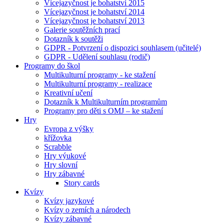
Vícejazyčnost je bohatství 2015
Vícejazyčnost je bohatství 2014
Vícejazyčnost je bohatství 2013
Galerie soutěžních prací
Dotazník k soutěži
GDPR - Potvrzení o dispozici souhlasem (učitelé)
GDPR - Udělení souhlasu (rodič)
Programy do škol
Multikulturní programy - ke stažení
Multikulturní programy - realizace
Kreativní učení
Dotazník k Multikulturním programům
Programy pro děti s OMJ – ke stažení
Hry
Evropa z výšky
křížovka
Scrabble
Hry výukové
Hry slovní
Hry zábavné
Story cards
Kvízy
Kvízy jazykové
Kvízy o zemích a národech
Kvízy zábavné