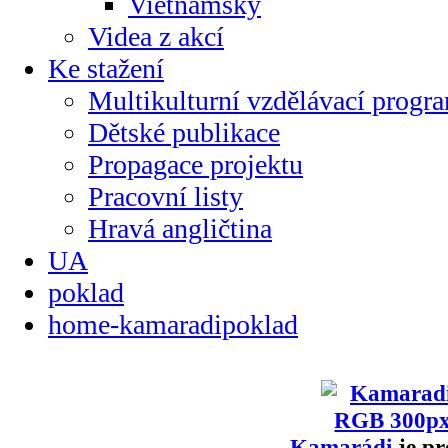
Vietnamsky
Videa z akcí
Ke stažení
Multikulturní vzdělávací progr
Dětské publikace
Propagace projektu
Pracovní listy
Hravá angličtina
UA
poklad
home-kamaradipoklad
Kamarádi
je pr