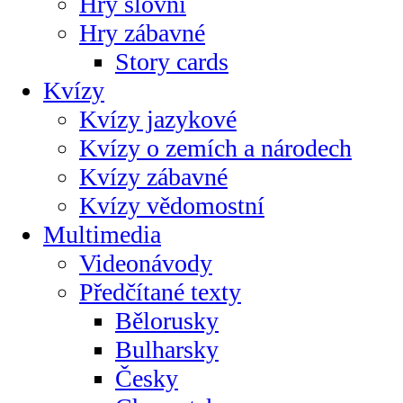
Hry slovní
Hry zábavné
Story cards
Kvízy
Kvízy jazykové
Kvízy o zemích a národech
Kvízy zábavné
Kvízy vědomostní
Multimedia
Videonávody
Předčítané texty
Bělorusky
Bulharsky
Česky