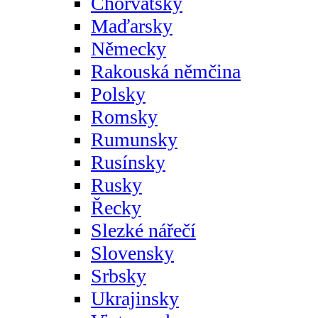
Chorvatsky
Maďarsky
Německy
Rakouská němčina
Polsky
Romsky
Rumunsky
Rusínsky
Rusky
Řecky
Slezké nářečí
Slovensky
Srbsky
Ukrajinsky