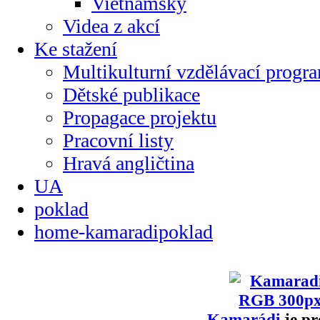
Vietnamsky
Videa z akcí
Ke stažení
Multikulturní vzdělávací progr
Dětské publikace
Propagace projektu
Pracovní listy
Hravá angličtina
UA
poklad
home-kamaradipoklad
Kamarádi
je pr