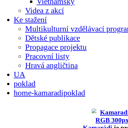
Vietnamsky
Videa z akcí
Ke stažení
Multikulturní vzdělávací progr
Dětské publikace
Propagace projektu
Pracovní listy
Hravá angličtina
UA
poklad
home-kamaradipoklad
Kamarádi
je pr