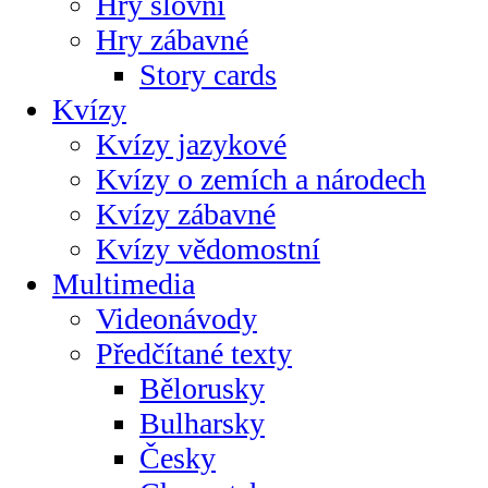
Hry slovní
Hry zábavné
Story cards
Kvízy
Kvízy jazykové
Kvízy o zemích a národech
Kvízy zábavné
Kvízy vědomostní
Multimedia
Videonávody
Předčítané texty
Bělorusky
Bulharsky
Česky