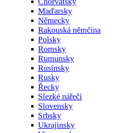
Chorvatsky
Maďarsky
Německy
Rakouská němčina
Polsky
Romsky
Rumunsky
Rusínsky
Rusky
Řecky
Slezké nářečí
Slovensky
Srbsky
Ukrajinsky