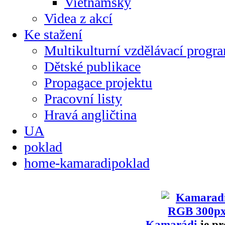
Vietnamsky
Videa z akcí
Ke stažení
Multikulturní vzdělávací progr
Dětské publikace
Propagace projektu
Pracovní listy
Hravá angličtina
UA
poklad
home-kamaradipoklad
Kamarádi
je pr