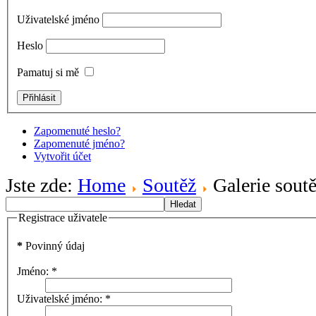
Uživatelské jméno
Heslo
Pamatuj si mě
Zapomenuté heslo?
Zapomenuté jméno?
Vytvořit účet
Jste zde:
Home
Soutěž
Galerie soutě
Hledat
Registrace uživatele
*
Povinný údaj
Jméno:
*
Uživatelské jméno:
*