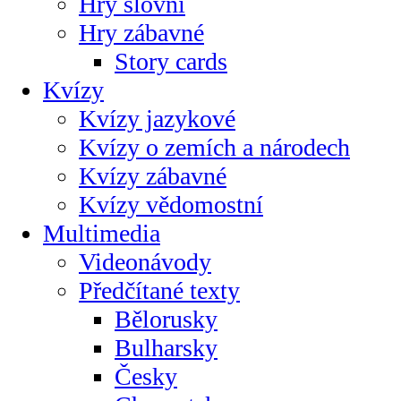
Hry slovní
Hry zábavné
Story cards
Kvízy
Kvízy jazykové
Kvízy o zemích a národech
Kvízy zábavné
Kvízy vědomostní
Multimedia
Videonávody
Předčítané texty
Bělorusky
Bulharsky
Česky