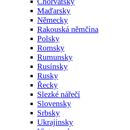
Chorvatsky
Maďarsky
Německy
Rakouská němčina
Polsky
Romsky
Rumunsky
Rusínsky
Rusky
Řecky
Slezké nářečí
Slovensky
Srbsky
Ukrajinsky