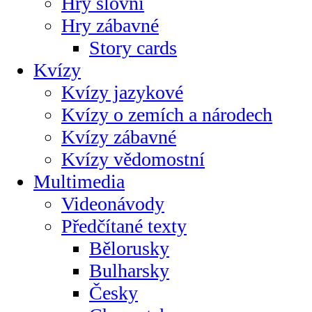
Hry slovní
Hry zábavné
Story cards
Kvízy
Kvízy jazykové
Kvízy o zemích a národech
Kvízy zábavné
Kvízy vědomostní
Multimedia
Videonávody
Předčítané texty
Bělorusky
Bulharsky
Česky