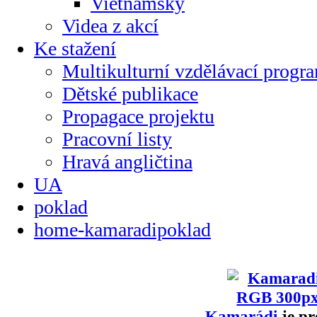
Vietnamsky
Videa z akcí
Ke stažení
Multikulturní vzdělávací progr
Dětské publikace
Propagace projektu
Pracovní listy
Hravá angličtina
UA
poklad
home-kamaradipoklad
Kamarádi
je pr