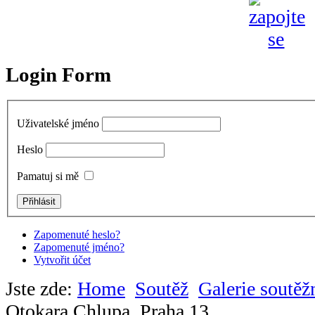
Login Form
Uživatelské jméno
Heslo
Pamatuj si mě
Zapomenuté heslo?
Zapomenuté jméno?
Vytvořit účet
Jste zde:
Home
Soutěž
Galerie soutěž
Otokara Chlupa, Praha 13