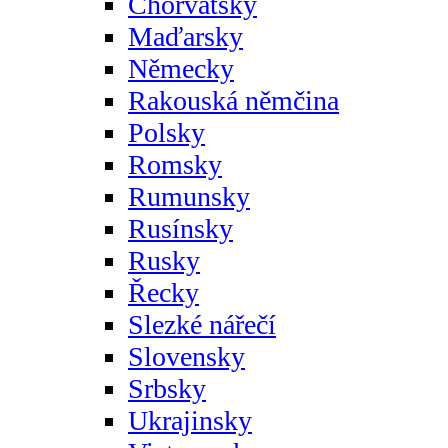
Chorvatsky
Maďarsky
Německy
Rakouská němčina
Polsky
Romsky
Rumunsky
Rusínsky
Rusky
Řecky
Slezké nářečí
Slovensky
Srbsky
Ukrajinsky