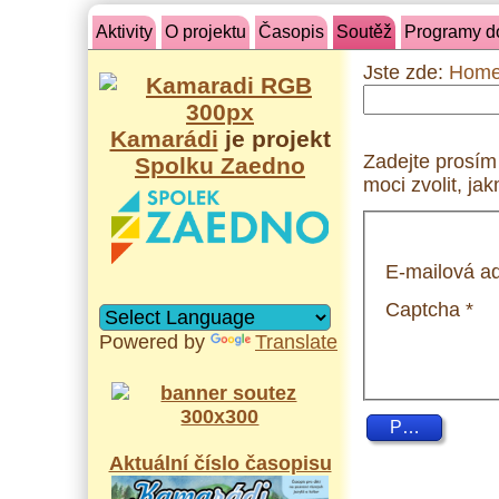
Aktivity
O projektu
Časopis
Soutěž
Programy d
Jste zde:
Hom
Kamarádi
je projekt
Zadejte prosím
Spolku Zaedno
moci zvolit, ja
E-mailová a
Captcha
*
Powered by
Translate
Potvrdit
Aktuální číslo časopisu