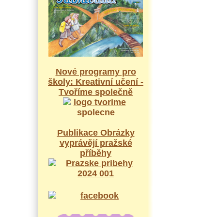
Nové programy pro
školy: Kreativní učení -
Tvoříme společně
Publikace Obrázky
vyprávějí pražské
příběhy