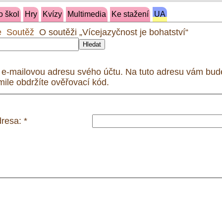
o škol
Hry
Kvízy
Multimedia
Ke stažení
UA
e
Soutěž
O soutěži „Vícejazyčnost je bohatství“
Hledat
 e-mailovou adresu svého účtu. Na tuto adresu vám bude
kmile obdržíte ověřovací kód.
dresa:
*