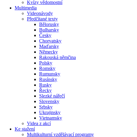
Kvízy vědomostní
Multimedia
Videonávody
Předčítané texty
Bělorusky
Bulharsky
Česky
Chorvatsky
Maďarsky
Německy
Rakouská němčina
Polsky
Romsky
Rumunsky
Rusínsky
Rusky
Řecky
Slezké nářečí
Slovensky
Srbsky
Ukrajinsky
Vietnamsky
Videa z akcí
Ke stažení
Multikulturní vzdělávací programy