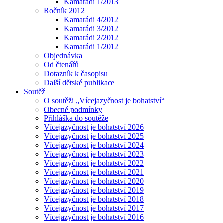
Kamarádi 1/2013
Ročník 2012
Kamarádi 4/2012
Kamarádi 3/2012
Kamarádi 2/2012
Kamarádi 1/2012
Objednávka
Od čtenářů
Dotazník k časopisu
Další dětské publikace
Soutěž
O soutěži „Vícejazyčnost je bohatství“
Obecné podmínky
Přihláška do soutěže
Vícejazyčnost je bohatství 2026
Vícejazyčnost je bohatství 2025
Vícejazyčnost je bohatství 2024
Vícejazyčnost je bohatství 2023
Vícejazyčnost je bohatství 2022
Vícejazyčnost je bohatství 2021
Vícejazyčnost je bohatství 2020
Vícejazyčnost je bohatství 2019
Vícejazyčnost je bohatství 2018
Vícejazyčnost je bohatství 2017
Vícejazyčnost je bohatství 2016