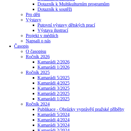
Dotazník k Multikulturním programům
Dotazník k soutěži
Pro děti
Výstavy
Putovní výstavy dětských prací
Výstava ilustrací
Projekt v médiích
Napsali o nás
Časopis
O časopisu
Ročník 2026
Kamarádi 2/2026
Kamarádi 1/2026
Ročník 2025
Kamarádi 5/2025
Kamarádi 4/2025
Kamarádi 3/2025
Kamarádi 2/2025
Kamarádi 1/2025
Ročník 2024
Publikace - Obrázky vyprávějí pražské příběhy
Kamarádi 5/2024
Kamarádi 4/2024
Kamarádi 3/2024
Kamarádi 2/2024