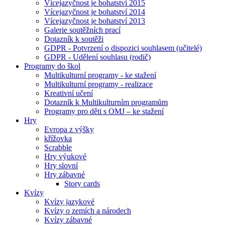
Vícejazyčnost je bohatství 2015
Vícejazyčnost je bohatství 2014
Vícejazyčnost je bohatství 2013
Galerie soutěžních prací
Dotazník k soutěži
GDPR - Potvrzení o dispozici souhlasem (učitelé)
GDPR - Udělení souhlasu (rodič)
Programy do škol
Multikulturní programy - ke stažení
Multikulturní programy - realizace
Kreativní učení
Dotazník k Multikulturním programům
Programy pro děti s OMJ – ke stažení
Hry
Evropa z výšky
křížovka
Scrabble
Hry výukové
Hry slovní
Hry zábavné
Story cards
Kvízy
Kvízy jazykové
Kvízy o zemích a národech
Kvízy zábavné