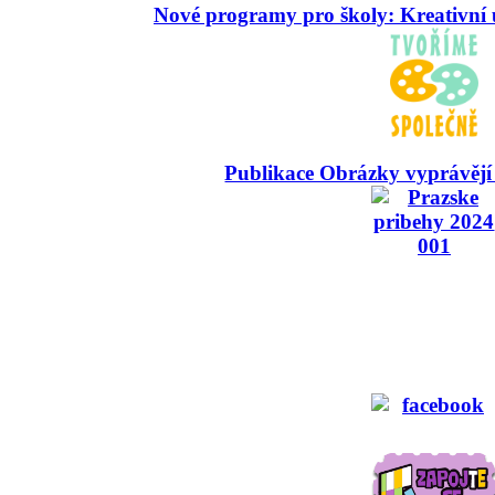
Nové programy pro školy: Kreativní 
Publikace Obrázky vyprávějí