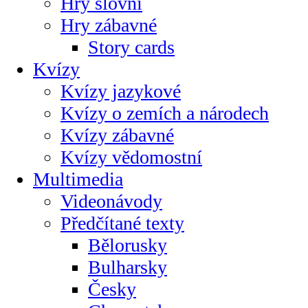
Hry slovní
Hry zábavné
Story cards
Kvízy
Kvízy jazykové
Kvízy o zemích a národech
Kvízy zábavné
Kvízy vědomostní
Multimedia
Videonávody
Předčítané texty
Bělorusky
Bulharsky
Česky