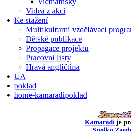
Vietnamsky
Videa z akcí
Ke stažení
Multikulturní vzdělávací progr
Dětské publikace
Propagace projektu
Pracovní listy
Hravá angličtina
UA
poklad
home-kamaradipoklad
Kamarádi
je pr
Spolku Zaed