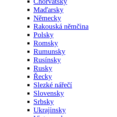
Chorvatsky
Maďarsky
Německy
Rakouská němčina
Polsky
Romsky
Rumunsky
Rusínsky
Rusky
Řecky
Slezké nářečí
Slovensky
Srbsky
Ukrajinsky