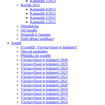
Kamarádi 1/2013
Ročník 2012
Kamarádi 4/2012
Kamarádi 3/2012
Kamarádi 2/2012
Kamarádi 1/2012
Objednávka
Od čtenářů
Dotazník k časopisu
Další dětské publikace
Soutěž
O soutěži „Vícejazyčnost je bohatství“
Obecné podmínky
Přihláška do soutěže
Vícejazyčnost je bohatství 2026
Vícejazyčnost je bohatství 2025
Vícejazyčnost je bohatství 2024
Vícejazyčnost je bohatství 2023
Vícejazyčnost je bohatství 2022
Vícejazyčnost je bohatství 2021
Vícejazyčnost je bohatství 2020
Vícejazyčnost je bohatství 2019
Vícejazyčnost je bohatství 2018
Vícejazyčnost je bohatství 2017
Vícejazyčnost je bohatství 2016