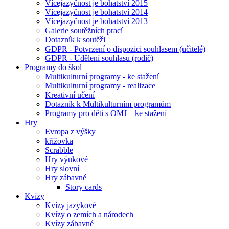
Vícejazyčnost je bohatství 2015
Vícejazyčnost je bohatství 2014
Vícejazyčnost je bohatství 2013
Galerie soutěžních prací
Dotazník k soutěži
GDPR - Potvrzení o dispozici souhlasem (učitelé)
GDPR - Udělení souhlasu (rodič)
Programy do škol
Multikulturní programy - ke stažení
Multikulturní programy - realizace
Kreativní učení
Dotazník k Multikulturním programům
Programy pro děti s OMJ – ke stažení
Hry
Evropa z výšky
křížovka
Scrabble
Hry výukové
Hry slovní
Hry zábavné
Story cards
Kvízy
Kvízy jazykové
Kvízy o zemích a národech
Kvízy zábavné