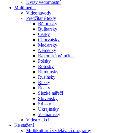
Kvízy vědomostní
Multimedia
Videonávody
Předčítané texty
Bělorusky
Bulharsky
Česky
Chorvatsky
Maďarsky
Německy
Rakouská němčina
Polsky
Romsky
Rumunsky
Rusínsky
Rusky
Řecky
Slezké nářečí
Slovensky
Srbsky
Ukrajinsky
Vietnamsky
Videa z akcí
Ke stažení
Multikulturní vzdělávací programy