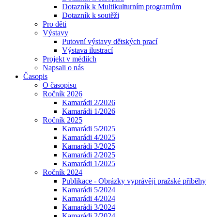
Dotazník k Multikulturním programům
Dotazník k soutěži
Pro děti
Výstavy
Putovní výstavy dětských prací
Výstava ilustrací
Projekt v médiích
Napsali o nás
Časopis
O časopisu
Ročník 2026
Kamarádi 2/2026
Kamarádi 1/2026
Ročník 2025
Kamarádi 5/2025
Kamarádi 4/2025
Kamarádi 3/2025
Kamarádi 2/2025
Kamarádi 1/2025
Ročník 2024
Publikace - Obrázky vyprávějí pražské příběhy
Kamarádi 5/2024
Kamarádi 4/2024
Kamarádi 3/2024
Kamarádi 2/2024