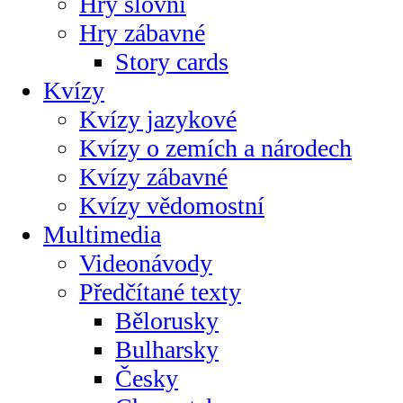
Hry slovní
Hry zábavné
Story cards
Kvízy
Kvízy jazykové
Kvízy o zemích a národech
Kvízy zábavné
Kvízy vědomostní
Multimedia
Videonávody
Předčítané texty
Bělorusky
Bulharsky
Česky