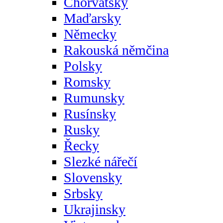
Chorvatsky
Maďarsky
Německy
Rakouská němčina
Polsky
Romsky
Rumunsky
Rusínsky
Rusky
Řecky
Slezké nářečí
Slovensky
Srbsky
Ukrajinsky