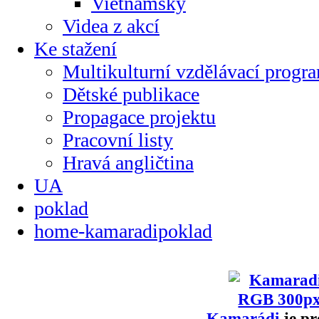
Vietnamsky
Videa z akcí
Ke stažení
Multikulturní vzdělávací progr
Dětské publikace
Propagace projektu
Pracovní listy
Hravá angličtina
UA
poklad
home-kamaradipoklad
Kamarádi
je pr