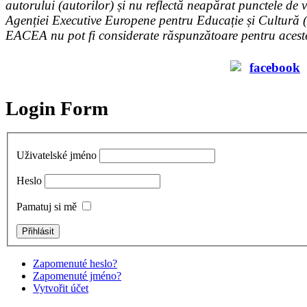
autorului (autorilor) și nu reflectă neapărat punctele de 
Agenției Executive Europene pentru Educație și Cultură
EACEA nu pot fi considerate răspunzătoare pentru acest
Login Form
Uživatelské jméno
Heslo
Pamatuj si mě
Zapomenuté heslo?
Zapomenuté jméno?
Vytvořit účet