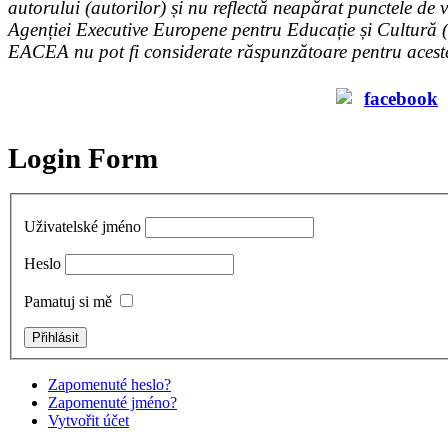
autorului (autorilor) și nu reflectă neapărat punctele de 
Agenției Executive Europene pentru Educație și Cultură
EACEA nu pot fi considerate răspunzătoare pentru acest
Login Form
Uživatelské jméno
Heslo
Pamatuj si mě
Zapomenuté heslo?
Zapomenuté jméno?
Vytvořit účet