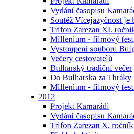
Projekt Kamarádi
Vydání časopisu Kamará
Soutěž Vícejazyčnost je 
Trifon Zarezan XI. roční
Millenium - filmový fest
Vystoupení souboru Bulg
Večery cestovatelů
Bulharský tradiční večer
Do Bulharska za Thráky
Millenium - filmový fest
2012
Projekt Kamarádi
Vydání časopisu Kamará
Trifon Zarezan X. ročník