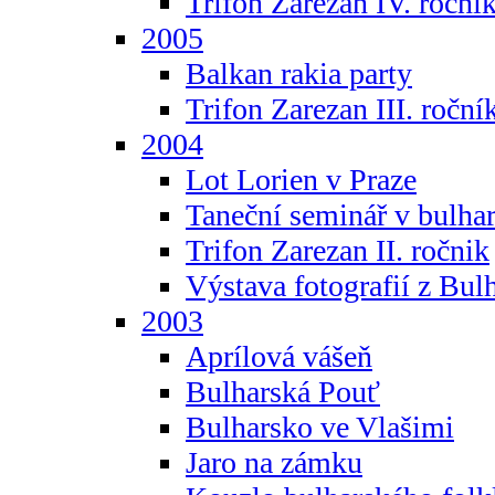
Trifon Zarezan IV. roční
2005
Balkan rakia party
Trifon Zarezan III. roční
2004
Lot Lorien v Praze
Taneční seminář v bulhar
Trifon Zarezan II. ročnik
Výstava fotografií z Bul
2003
Aprílová vášeň
Bulharská Pouť
Bulharsko ve Vlašimi
Jaro na zámku