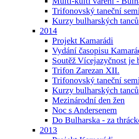
Multi-kulti vaření - Bul
Trifonovský taneční sem
Kurzy bulharských tanců
2014
Projekt Kamarádi
Vydání časopisu Kamará
Soutěž Vícejazyčnost je 
Trifon Zarezan XII.
Trifonovský taneční sem
Kurzy bulharských tanců
Mezinárodní den žen
Noc s Andersenem
Do Bulharska - za thráck
2013