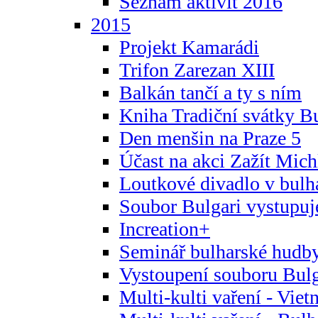
Seznam aktivit 2016
2015
Projekt Kamarádi
Trifon Zarezan XIII
Balkán tančí a ty s ním
Kniha Tradiční svátky B
Den menšin na Praze 5
Účast na akci Zažít Michl
Loutkové divadlo v bulha
Soubor Bulgari vystupuj
Increation+
Seminář bulharské hudby
Vystoupení souboru Bulga
Multi-kulti vaření - Vie