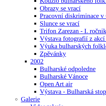
Kouzlo bulharského folk
Obrazy se vrací
Pracovní diskriminace v
Slunce se vrací
Trifon Zarezan - I. ročni
Výstava fotografií z akc
Výuka bulharských folkl
Zpěvánky
2002
Bulharské odpoledne
Bulharské Vánoce
Open Art air
Výstava - Bulharská sto
Galerie