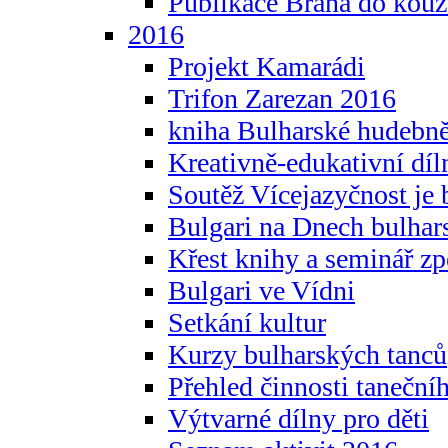
Publikace Brána do kouz
2016
Projekt Kamarádi
Trifon Zarezan 2016
kniha Bulharské hudebněf
Kreativně-edukativní díln
Soutěž Vícejazyčnost je 
Bulgari na Dnech bulhar
Křest knihy a seminář z
Bulgari ve Vídni
Setkání kultur
Kurzy bulharských tanců
Přehled činnosti taneční
Výtvarné dílny pro děti