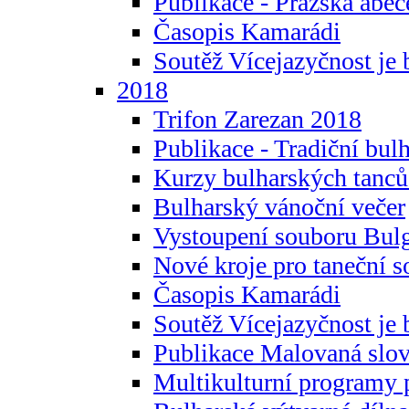
Publikace - Pražská abec
Časopis Kamarádi
Soutěž Vícejazyčnost je 
2018
Trifon Zarezan 2018
Publikace - Tradiční bul
Kurzy bulharských tanc
Bulharský vánoční večer
Vystoupení souboru Bulg
Nové kroje pro taneční s
Časopis Kamarádi
Soutěž Vícejazyčnost je 
Publikace Malovaná slov
Multikulturní programy 