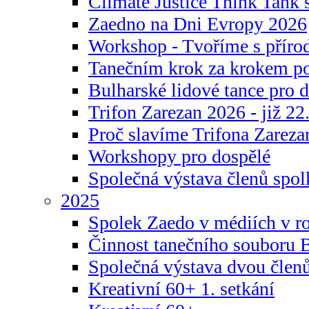
Climate Justice Think Tank s
Zaedno na Dni Evropy 2026
Workshop - Tvoříme s příro
Tanečním krok za krokem p
Bulharské lidové tance pro d
Trifon Zarezan 2026 - již 22.
Proč slavíme Trifona Zareza
Workshopy pro dospělé
Společná výstava členů spo
2025
Spolek Zaedo v médiích v r
Činnost tanečního souboru 
Společná výstava dvou člen
Kreativní 60+ 1. setkání