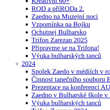
Kreativní 60+
ROD a příRODa 2.
Zaedno na Muzejní noci
Vzpomínka na Bojku
Ochutnej Bulharsko
Trifon Zarezan 2025
Připravme se na Trifona!
Výuka bulharských tanců
2024
Spolek Zaedo v médiích v r
Činnost tanečního souboru 
Prezentace na konferenci 
Zaedno v Bulharské škole v 
Výuka bulharských tanců