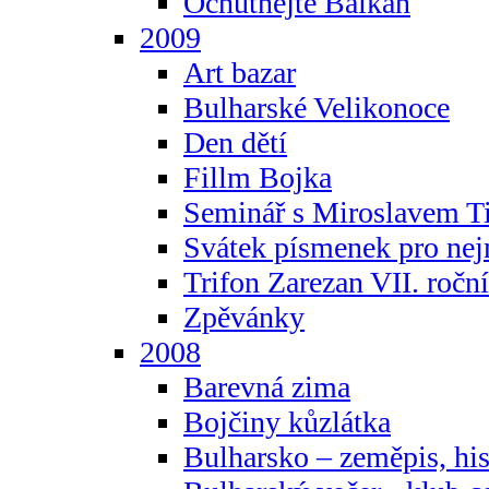
Ochutnejte Balkán
2009
Art bazar
Bulharské Velikonoce
Den dětí
Fillm Bojka
Seminář s Miroslavem T
Svátek písmenek pro ne
Trifon Zarezan VII. ročn
Zpěvánky
2008
Barevná zima
Bojčiny kůzlátka
Bulharsko – zeměpis, hist