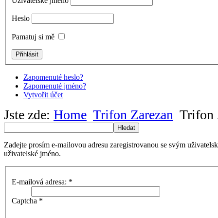
Uživatelské jméno
Heslo
Pamatuj si mě
Zapomenuté heslo?
Zapomenuté jméno?
Vytvořit účet
Jste zde:
Home
Trifon Zarezan
Trifon 
Hledat
Zadejte prosím e-mailovou adresu zaregistrovanou se svým uživatels
uživatelské jméno.
E-mailová adresa:
*
Captcha
*