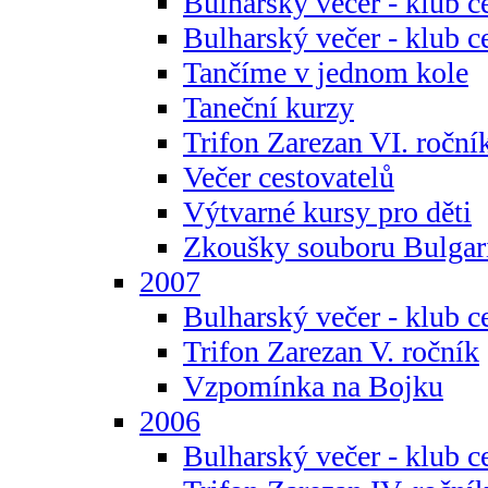
Bulharský večer - klub c
Bulharský večer - klub c
Tančíme v jednom kole
Taneční kurzy
Trifon Zarezan VI. roční
Večer cestovatelů
Výtvarné kursy pro děti
Zkoušky souboru Bulgar
2007
Bulharský večer - klub c
Trifon Zarezan V. ročník
Vzpomínka na Bojku
2006
Bulharský večer - klub c