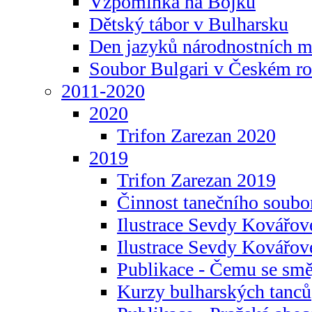
Vzpomínka na Bojku
Dětský tábor v Bulharsku
Den jazyků národnostních m
Soubor Bulgari v Českém ro
2011-2020
2020
Trifon Zarezan 2020
2019
Trifon Zarezan 2019
Činnost tanečního soubo
Ilustrace Sevdy Kovářo
Ilustrace Sevdy Kovářov
Publikace - Čemu se smě
Kurzy bulharských tanců