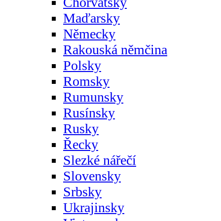
Chorvatsky
Maďarsky
Německy
Rakouská němčina
Polsky
Romsky
Rumunsky
Rusínsky
Rusky
Řecky
Slezké nářečí
Slovensky
Srbsky
Ukrajinsky