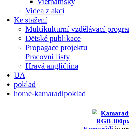
Vietnamsky
Videa z akcí
Ke stažení
Multikulturní vzdělávací progr
Dětské publikace
Propagace projektu
Pracovní listy
Hravá angličtina
UA
poklad
home-kamaradipoklad
Kamarádi
je pr