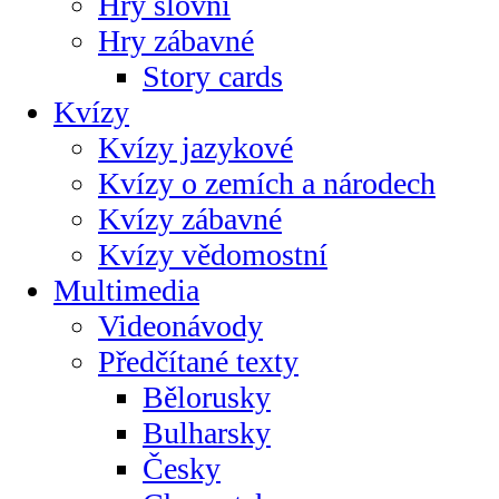
Hry slovní
Hry zábavné
Story cards
Kvízy
Kvízy jazykové
Kvízy o zemích a národech
Kvízy zábavné
Kvízy vědomostní
Multimedia
Videonávody
Předčítané texty
Bělorusky
Bulharsky
Česky