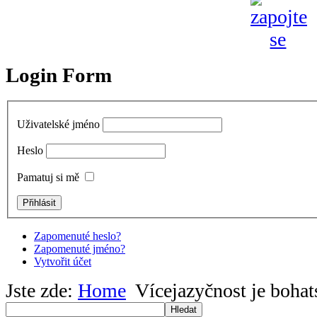
Login Form
Uživatelské jméno
Heslo
Pamatuj si mě
Zapomenuté heslo?
Zapomenuté jméno?
Vytvořit účet
Jste zde:
Home
Vícejazyčnost je bohat
Hledat