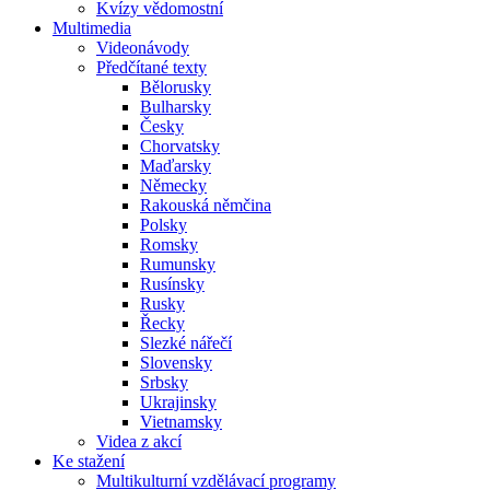
Kvízy vědomostní
Multimedia
Videonávody
Předčítané texty
Bělorusky
Bulharsky
Česky
Chorvatsky
Maďarsky
Německy
Rakouská němčina
Polsky
Romsky
Rumunsky
Rusínsky
Rusky
Řecky
Slezké nářečí
Slovensky
Srbsky
Ukrajinsky
Vietnamsky
Videa z akcí
Ke stažení
Multikulturní vzdělávací programy