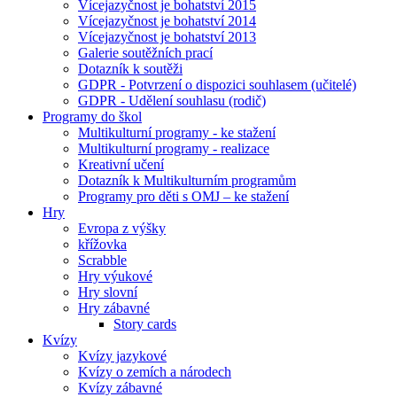
Vícejazyčnost je bohatství 2015
Vícejazyčnost je bohatství 2014
Vícejazyčnost je bohatství 2013
Galerie soutěžních prací
Dotazník k soutěži
GDPR - Potvrzení o dispozici souhlasem (učitelé)
GDPR - Udělení souhlasu (rodič)
Programy do škol
Multikulturní programy - ke stažení
Multikulturní programy - realizace
Kreativní učení
Dotazník k Multikulturním programům
Programy pro děti s OMJ – ke stažení
Hry
Evropa z výšky
křížovka
Scrabble
Hry výukové
Hry slovní
Hry zábavné
Story cards
Kvízy
Kvízy jazykové
Kvízy o zemích a národech
Kvízy zábavné