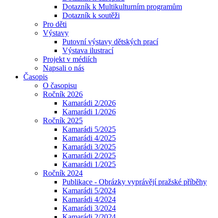
Dotazník k Multikulturním programům
Dotazník k soutěži
Pro děti
Výstavy
Putovní výstavy dětských prací
Výstava ilustrací
Projekt v médiích
Napsali o nás
Časopis
O časopisu
Ročník 2026
Kamarádi 2/2026
Kamarádi 1/2026
Ročník 2025
Kamarádi 5/2025
Kamarádi 4/2025
Kamarádi 3/2025
Kamarádi 2/2025
Kamarádi 1/2025
Ročník 2024
Publikace - Obrázky vyprávějí pražské příběhy
Kamarádi 5/2024
Kamarádi 4/2024
Kamarádi 3/2024
Kamarádi 2/2024