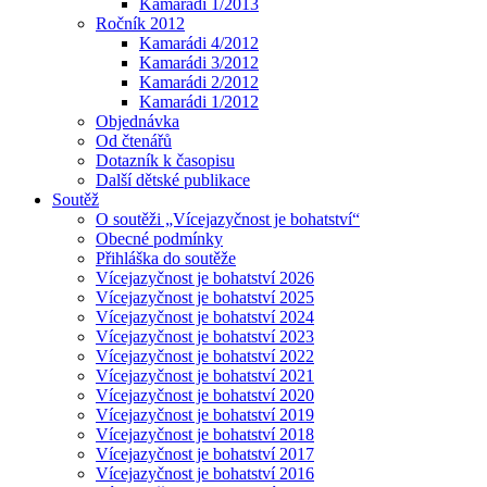
Kamarádi 1/2013
Ročník 2012
Kamarádi 4/2012
Kamarádi 3/2012
Kamarádi 2/2012
Kamarádi 1/2012
Objednávka
Od čtenářů
Dotazník k časopisu
Další dětské publikace
Soutěž
O soutěži „Vícejazyčnost je bohatství“
Obecné podmínky
Přihláška do soutěže
Vícejazyčnost je bohatství 2026
Vícejazyčnost je bohatství 2025
Vícejazyčnost je bohatství 2024
Vícejazyčnost je bohatství 2023
Vícejazyčnost je bohatství 2022
Vícejazyčnost je bohatství 2021
Vícejazyčnost je bohatství 2020
Vícejazyčnost je bohatství 2019
Vícejazyčnost je bohatství 2018
Vícejazyčnost je bohatství 2017
Vícejazyčnost je bohatství 2016