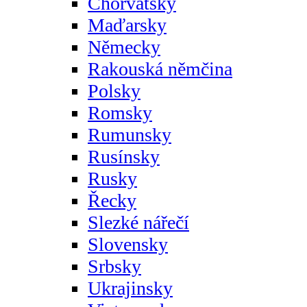
Chorvatsky
Maďarsky
Německy
Rakouská němčina
Polsky
Romsky
Rumunsky
Rusínsky
Rusky
Řecky
Slezké nářečí
Slovensky
Srbsky
Ukrajinsky