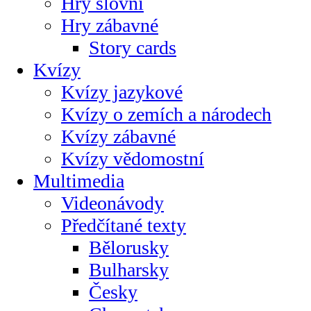
Hry slovní
Hry zábavné
Story cards
Kvízy
Kvízy jazykové
Kvízy o zemích a národech
Kvízy zábavné
Kvízy vědomostní
Multimedia
Videonávody
Předčítané texty
Bělorusky
Bulharsky
Česky