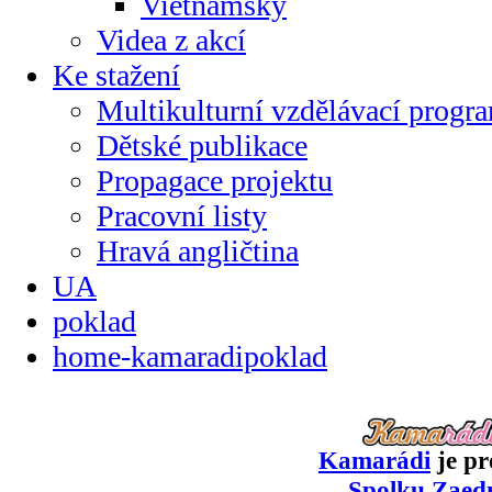
Vietnamsky
Videa z akcí
Ke stažení
Multikulturní vzdělávací progr
Dětské publikace
Propagace projektu
Pracovní listy
Hravá angličtina
UA
poklad
home-kamaradipoklad
Kamarádi
je pr
Spolku Zaed