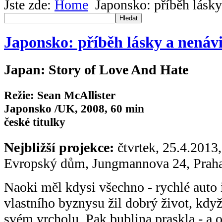
Jste zde:
Home
Japonsko: příběh lásky
Hledat
Japonsko: příběh lásky a nenávi
Japan: Story of Love And Hate
Režie: Sean McAllister
Japonsko /UK, 2008, 60 min
české titulky
Nejbližší projekce:
čtvrtek, 25.4.2013
Evropský dům, Jungmannova 24, Prah
Naoki měl kdysi všechno - rychlé auto 
vlastního byznysu žil dobrý život, kd
svém vrcholu. Pak bublina praskla - a 