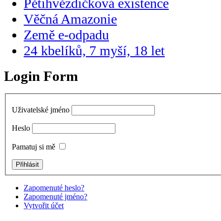
Pětihvězdičková existence
Věčná Amazonie
Země e-odpadu
24 kbelíků, 7 myší, 18 let
Login Form
Uživatelské jméno
Heslo
Pamatuj si mě
Zapomenuté heslo?
Zapomenuté jméno?
Vytvořit účet