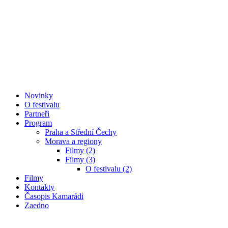
Novinky
O festivalu
Partneři
Program
Praha a Střední Čechy
Morava a regiony
Filmy (2)
Filmy (3)
O festivalu (2)
Filmy
Kontakty
Časopis Kamarádi
Zaedno