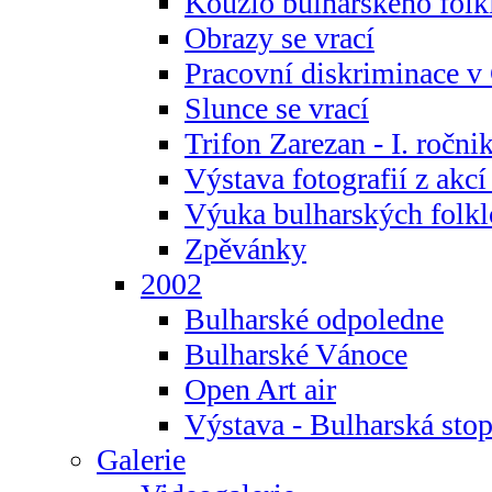
Kouzlo bulharského folk
Obrazy se vrací
Pracovní diskriminace v
Slunce se vrací
Trifon Zarezan - I. ročni
Výstava fotografií z akc
Výuka bulharských folkl
Zpěvánky
2002
Bulharské odpoledne
Bulharské Vánoce
Open Art air
Výstava - Bulharská sto
Galerie