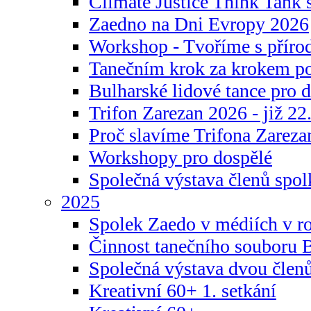
Climate Justice Think Tank s
Zaedno na Dni Evropy 2026
Workshop - Tvoříme s příro
Tanečním krok za krokem p
Bulharské lidové tance pro d
Trifon Zarezan 2026 - již 22.
Proč slavíme Trifona Zareza
Workshopy pro dospělé
Společná výstava členů spo
2025
Spolek Zaedo v médiích v r
Činnost tanečního souboru 
Společná výstava dvou člen
Kreativní 60+ 1. setkání