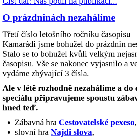
Číst dál: Náš podíl na publikaci...
O prázdninách nezahálíme
Třetí číslo letošního ročníku časopisu
Kamarádi jsme bohužel do prázdnin nes
Stalo se to bohužel kvůli velkým neja
časopisu. Vše se nakonec vyjasnilo a v
vydáme zbývající 3 čísla.
Ale v létě rozhodně nezahálíme a do 
speciálu připravujeme spoustu zábavy
hned teď.
Zábavná hra
Cestovatelské pexeso
,
slovní hra
Najdi slova
,