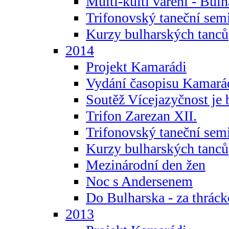
Multi-kulti vaření - Bul
Trifonovský taneční sem
Kurzy bulharských tanců
2014
Projekt Kamarádi
Vydání časopisu Kamará
Soutěž Vícejazyčnost je 
Trifon Zarezan XII.
Trifonovský taneční sem
Kurzy bulharských tanců
Mezinárodní den žen
Noc s Andersenem
Do Bulharska - za thráck
2013