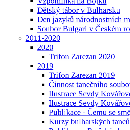
Vzpomínka na Bojku
Dětský tábor v Bulharsku
Den jazyků národnostních m
Soubor Bulgari v Českém ro
2011-2020
2020
Trifon Zarezan 2020
2019
Trifon Zarezan 2019
Činnost tanečního soubo
Ilustrace Sevdy Kovářo
Ilustrace Sevdy Kovářov
Publikace - Čemu se smě
Kurzy bulharských tanců