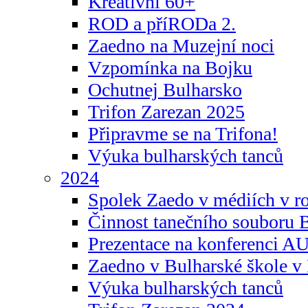
Kreativní 60+
ROD a příRODa 2.
Zaedno na Muzejní noci
Vzpomínka na Bojku
Ochutnej Bulharsko
Trifon Zarezan 2025
Připravme se na Trifona!
Výuka bulharských tanců
2024
Spolek Zaedo v médiích v r
Činnost tanečního souboru 
Prezentace na konferenci 
Zaedno v Bulharské škole v 
Výuka bulharských tanců