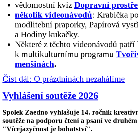
vědomostní kvíz
Dopravní prostř
několik videonávodů
: Krabička po
modlitební praporky, Papírová vys
a Hodiny kukačky.
Některé z těchto videonávodů patří
k multikulturnímu programu
Tvoři
menšinách
.
Číst dál: O prázdninách nezahálíme
Vyhlášení soutěže 2026
Spolek Zaedno vyhlašuje 14. ročník kreativ
soutěže na podporu čtení a psaní ve druhém
"Vícejazyčnost je bohatství".