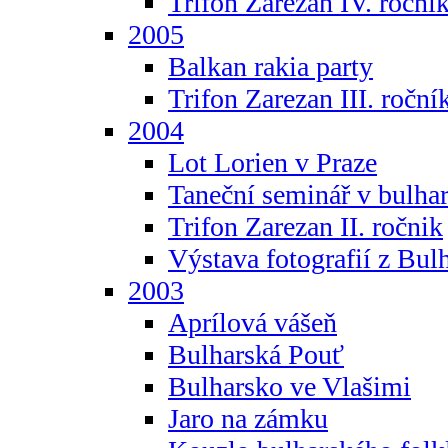
Trifon Zarezan IV. roční
2005
Balkan rakia party
Trifon Zarezan III. roční
2004
Lot Lorien v Praze
Taneční seminář v bulhar
Trifon Zarezan II. ročnik
Výstava fotografií z Bul
2003
Aprílová vášeň
Bulharská Pouť
Bulharsko ve Vlašimi
Jaro na zámku