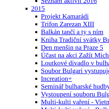
Seznam aktivit 2016
2015
Projekt Kamarádi
Trifon Zarezan XIII
Balkán tančí a ty s ním
Kniha Tradiční svátky B
Den menšin na Praze 5
Účast na akci Zažít Michl
Loutkové divadlo v bulha
Soubor Bulgari vystupuj
Increation+
Seminář bulharské hudby
Vystoupení souboru Bulga
Multi-kulti vaření - Vie