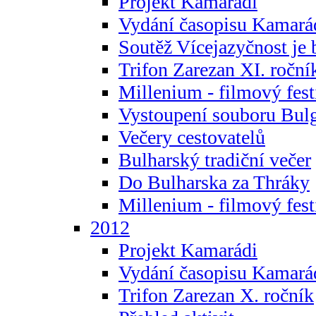
Projekt Kamarádi
Vydání časopisu Kamará
Soutěž Vícejazyčnost je 
Trifon Zarezan XI. roční
Millenium - filmový fest
Vystoupení souboru Bulg
Večery cestovatelů
Bulharský tradiční večer
Do Bulharska za Thráky
Millenium - filmový fest
2012
Projekt Kamarádi
Vydání časopisu Kamará
Trifon Zarezan X. ročník