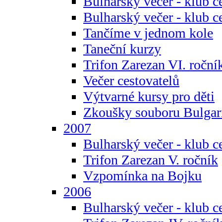
Bulharský večer - klub c
Bulharský večer - klub c
Tančíme v jednom kole
Taneční kurzy
Trifon Zarezan VI. roční
Večer cestovatelů
Výtvarné kursy pro děti
Zkoušky souboru Bulgar
2007
Bulharský večer - klub c
Trifon Zarezan V. ročník
Vzpomínka na Bojku
2006
Bulharský večer - klub c