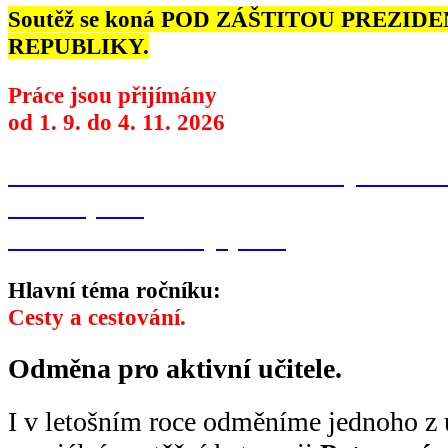
Soutěž se koná POD ZÁŠTITOU PREZID
REPUBLIKY.
Práce jsou přijímány
od 1. 9. do 4. 11. 2026
Přihláška do soutěže
Podmínky soutěž
Plakát (PDF)
Identifikační štítky (PDF)
Hlavní téma ročníku:
Cesty a cestování.
Odměna pro aktivní učitele.
I v letošním roce odměníme jednoho z 