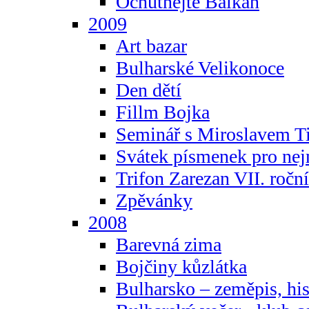
Ochutnejte Balkán
2009
Art bazar
Bulharské Velikonoce
Den dětí
Fillm Bojka
Seminář s Miroslavem T
Svátek písmenek pro ne
Trifon Zarezan VII. ročn
Zpěvánky
2008
Barevná zima
Bojčiny kůzlátka
Bulharsko – zeměpis, hist