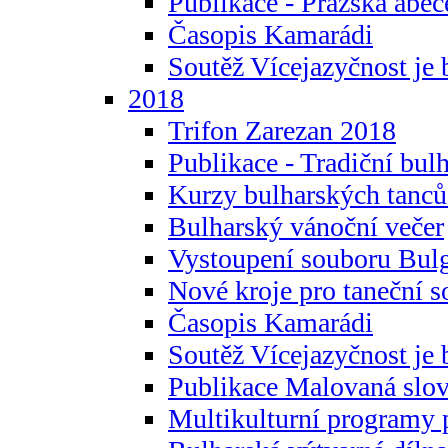
Publikace - Pražská abec
Časopis Kamarádi
Soutěž Vícejazyčnost je 
2018
Trifon Zarezan 2018
Publikace - Tradiční bul
Kurzy bulharských tanc
Bulharský vánoční večer
Vystoupení souboru Bulg
Nové kroje pro taneční s
Časopis Kamarádi
Soutěž Vícejazyčnost je 
Publikace Malovaná slov
Multikulturní programy 