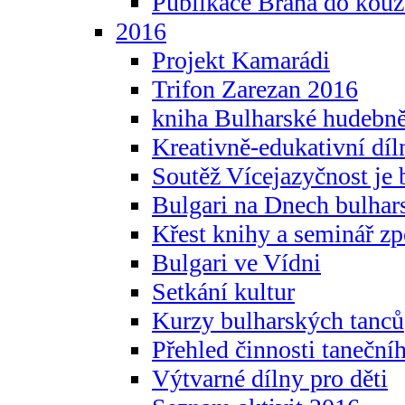
Publikace Brána do kouz
2016
Projekt Kamarádi
Trifon Zarezan 2016
kniha Bulharské hudebněf
Kreativně-edukativní díln
Soutěž Vícejazyčnost je 
Bulgari na Dnech bulhar
Křest knihy a seminář z
Bulgari ve Vídni
Setkání kultur
Kurzy bulharských tanců
Přehled činnosti taneční
Výtvarné dílny pro děti