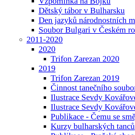
Vzpomínka na Bojku
Dětský tábor v Bulharsku
Den jazyků národnostních m
Soubor Bulgari v Českém ro
2011-2020
2020
Trifon Zarezan 2020
2019
Trifon Zarezan 2019
Činnost tanečního soubo
Ilustrace Sevdy Kovářo
Ilustrace Sevdy Kovářov
Publikace - Čemu se smě
Kurzy bulharských tanců