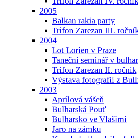
Trifon Zarezan IV. roční
2005
Balkan rakia party
Trifon Zarezan III. roční
2004
Lot Lorien v Praze
Taneční seminář v bulhar
Trifon Zarezan II. ročnik
Výstava fotografií z Bul
2003
Aprílová vášeň
Bulharská Pouť
Bulharsko ve Vlašimi
Jaro na zámku