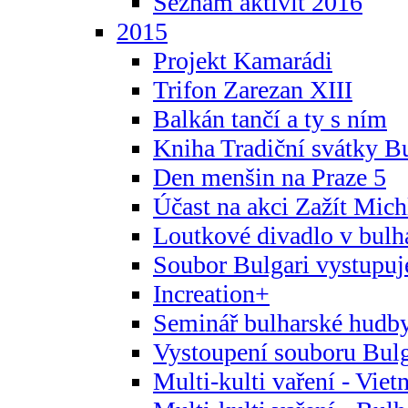
Seznam aktivit 2016
2015
Projekt Kamarádi
Trifon Zarezan XIII
Balkán tančí a ty s ním
Kniha Tradiční svátky B
Den menšin na Praze 5
Účast na akci Zažít Michl
Loutkové divadlo v bulha
Soubor Bulgari vystupuj
Increation+
Seminář bulharské hudby
Vystoupení souboru Bulga
Multi-kulti vaření - Vie