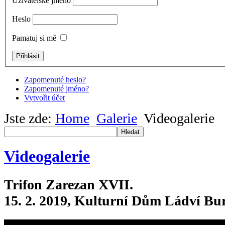
Uživatelské jméno
Heslo
Pamatuj si mě
Zapomenuté heslo?
Zapomenuté jméno?
Vytvořit účet
Jste zde:
Home
Galerie
Videogalerie
Hledat
Videogalerie
Trifon Zarezan XVII.
15. 2. 2019, Kulturní Dům Ládví Bur