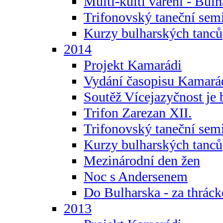
Multi-kulti vaření - Bul
Trifonovský taneční sem
Kurzy bulharských tanců
2014
Projekt Kamarádi
Vydání časopisu Kamará
Soutěž Vícejazyčnost je 
Trifon Zarezan XII.
Trifonovský taneční sem
Kurzy bulharských tanců
Mezinárodní den žen
Noc s Andersenem
Do Bulharska - za thráck
2013