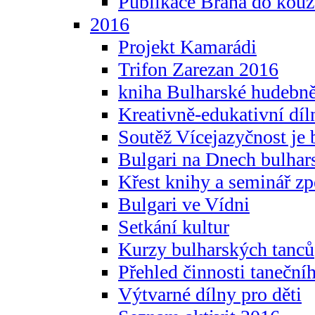
Publikace Brána do kouz
2016
Projekt Kamarádi
Trifon Zarezan 2016
kniha Bulharské hudebněf
Kreativně-edukativní díln
Soutěž Vícejazyčnost je 
Bulgari na Dnech bulhar
Křest knihy a seminář z
Bulgari ve Vídni
Setkání kultur
Kurzy bulharských tanců
Přehled činnosti taneční
Výtvarné dílny pro děti