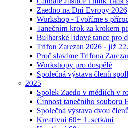
Climate Justice Think Tank s
Zaedno na Dni Evropy 2026
Workshop - Tvoříme s příro
Tanečním krok za krokem p
Bulharské lidové tance pro d
Trifon Zarezan 2026 - již 22.
Proč slavíme Trifona Zareza
Workshopy pro dospělé
Společná výstava členů spo
2025
Spolek Zaedo v médiích v r
Činnost tanečního souboru 
Společná výstava dvou člen
Kreativní 60+ 1. setkání