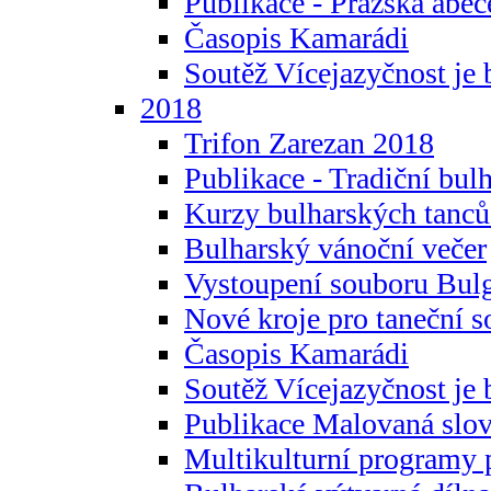
Publikace - Pražská abec
Časopis Kamarádi
Soutěž Vícejazyčnost je 
2018
Trifon Zarezan 2018
Publikace - Tradiční bul
Kurzy bulharských tanc
Bulharský vánoční večer
Vystoupení souboru Bulg
Nové kroje pro taneční s
Časopis Kamarádi
Soutěž Vícejazyčnost je 
Publikace Malovaná slov
Multikulturní programy 