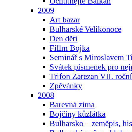
Ochutnejte Balkán
2009
Art bazar
Bulharské Velikonoce
Den dětí
Fillm Bojka
Seminář s Miroslavem T
Svátek písmenek pro ne
Trifon Zarezan VII. ročn
Zpěvánky
2008
Barevná zima
Bojčiny kůzlátka
Bulharsko – zeměpis, hist