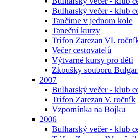
Bulharský večer - klub c
Bulharský večer - klub c
Tančíme v jednom kole
Taneční kurzy
Trifon Zarezan VI. roční
Večer cestovatelů
Výtvarné kursy pro děti
Zkoušky souboru Bulgar
2007
Bulharský večer - klub c
Trifon Zarezan V. ročník
Vzpomínka na Bojku
2006
Bulharský večer - klub c