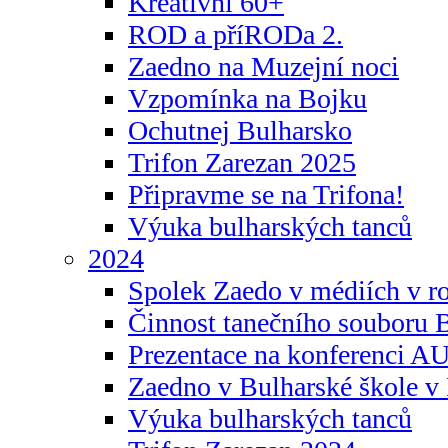
Kreativní 60+
ROD a příRODa 2.
Zaedno na Muzejní noci
Vzpomínka na Bojku
Ochutnej Bulharsko
Trifon Zarezan 2025
Připravme se na Trifona!
Výuka bulharských tanců
2024
Spolek Zaedo v médiích v r
Činnost tanečního souboru 
Prezentace na konferenci 
Zaedno v Bulharské škole v 
Výuka bulharských tanců