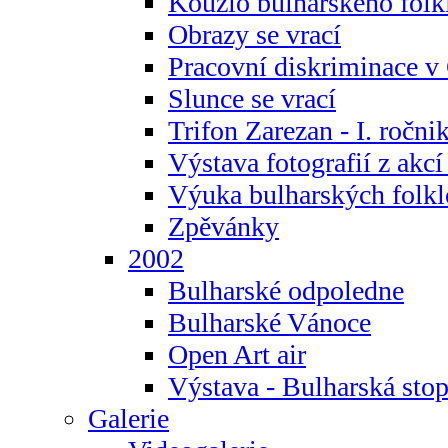
Kouzlo bulharského folk
Obrazy se vrací
Pracovní diskriminace v
Slunce se vrací
Trifon Zarezan - I. ročni
Výstava fotografií z akc
Výuka bulharských folkl
Zpěvánky
2002
Bulharské odpoledne
Bulharské Vánoce
Open Art air
Výstava - Bulharská sto
Galerie