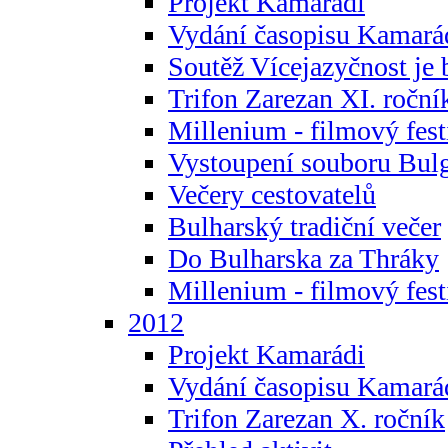
Projekt Kamarádi
Vydání časopisu Kamará
Soutěž Vícejazyčnost je 
Trifon Zarezan XI. roční
Millenium - filmový fest
Vystoupení souboru Bulg
Večery cestovatelů
Bulharský tradiční večer
Do Bulharska za Thráky
Millenium - filmový fest
2012
Projekt Kamarádi
Vydání časopisu Kamará
Trifon Zarezan X. ročník