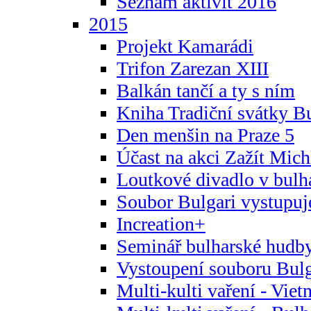
Seznam aktivit 2016
2015
Projekt Kamarádi
Trifon Zarezan XIII
Balkán tančí a ty s ním
Kniha Tradiční svátky B
Den menšin na Praze 5
Účast na akci Zažít Michl
Loutkové divadlo v bulha
Soubor Bulgari vystupuj
Increation+
Seminář bulharské hudby
Vystoupení souboru Bulga
Multi-kulti vaření - Vie