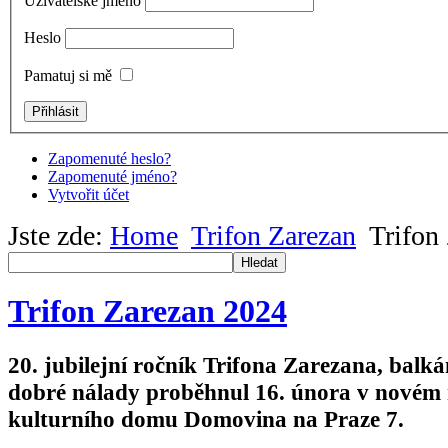
Uživatelské jméno
Heslo
Pamatuj si mě
Zapomenuté heslo?
Zapomenuté jméno?
Vytvořit účet
Jste zde:
Home
Trifon Zarezan
Trifon
Hledat
Trifon Zarezan 2024
20. jubilejní ročník Trifona Zarezana, balk
dobré nálady proběhnul 16. února v novém 
kulturního domu Domovina na Praze 7.