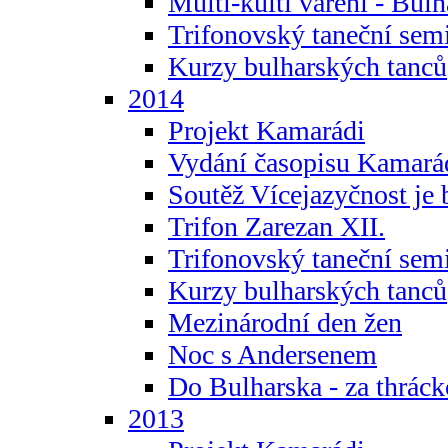
Multi-kulti vaření - Bul
Trifonovský taneční sem
Kurzy bulharských tanců
2014
Projekt Kamarádi
Vydání časopisu Kamará
Soutěž Vícejazyčnost je 
Trifon Zarezan XII.
Trifonovský taneční sem
Kurzy bulharských tanců
Mezinárodní den žen
Noc s Andersenem
Do Bulharska - za thráck
2013