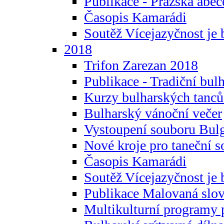
Publikace - Pražská abec
Časopis Kamarádi
Soutěž Vícejazyčnost je 
2018
Trifon Zarezan 2018
Publikace - Tradiční bul
Kurzy bulharských tanc
Bulharský vánoční večer
Vystoupení souboru Bulg
Nové kroje pro taneční s
Časopis Kamarádi
Soutěž Vícejazyčnost je 
Publikace Malovaná slov
Multikulturní programy 