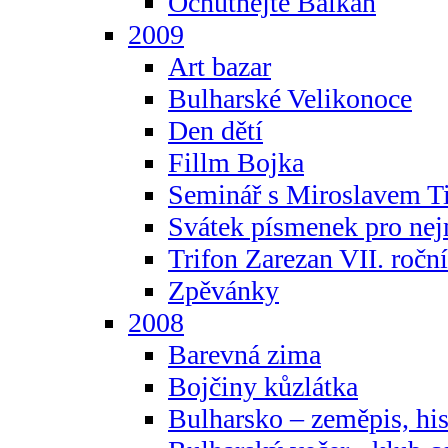
Ochutnejte Balkán
2009
Art bazar
Bulharské Velikonoce
Den dětí
Fillm Bojka
Seminář s Miroslavem T
Svátek písmenek pro ne
Trifon Zarezan VII. ročn
Zpěvánky
2008
Barevná zima
Bojčiny kůzlátka
Bulharsko – zeměpis, hist