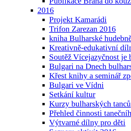
Publikace Brána do kouz
2016
Projekt Kamarádi
Trifon Zarezan 2016
kniha Bulharské hudebněf
Kreativně-edukativní díln
Soutěž Vícejazyčnost je 
Bulgari na Dnech bulhar
Křest knihy a seminář z
Bulgari ve Vídni
Setkání kultur
Kurzy bulharských tanců
Přehled činnosti taneční
Výtvarné dílny pro děti