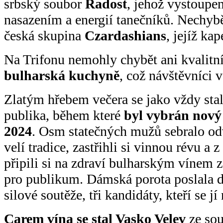
srbský soubor
Radost
, jehož vystoupe
nasazením a energií tanečníků. Nechybě
česká skupina
Czardashians
, jejíž ka
Na Trifonu nemohly chybět ani kvalitn
bulharská kuchyně
, což návštěvníci v
Zlatým hřebem večera se jako vždy sta
publika, během které
byl vybrán nový
2024
. Osm statečných mužů sebralo odv
velí tradice, zastřihli si vinnou révu a 
připili si na zdraví bulharským vínem z
pro publikum. Dámská porota poslala d
silové soutěže, tři kandidáty, kteří se jí 
Carem vína se stal Vasko Velev
ze sou