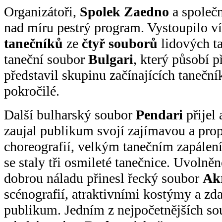
Organizátoři,
Spolek Zaedno
a společ
nad míru pestrý program. Vystoupilo v
tanečníků
ze
čtyř souborů
lidových t
taneční soubor
Bulgari
, který působí p
představil skupinu začínajících taneční
pokročilé.
Další bulharský soubor
Pendari
přijel 
zaujal publikum svojí zajímavou a pro
choreografií, velkým tanečním zapálen
se staly tři osmileté tanečnice. Uvolně
dobrou náladu přinesl řecký soubor
Ak
scénografií, atraktivními kostýmy a zda
publikum. Jedním z nejpočetnějších sou