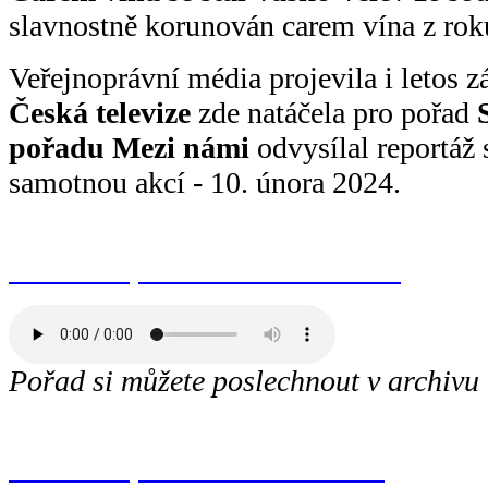
slavnostně korunován carem vína z rok
Veřejnoprávní média projevila i letos z
Česká televize
zde natáčela pro pořad
pořadu Mezi námi
odvysílal reportáž 
samotnou akcí - 10. února 2024.
Odkaz na pořad v České televizi
Pořad si můžete
poslechnout v archivu 
Odkaz na pořad v archivu ČRo