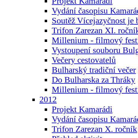
Projekt Kamarádi
Vydání časopisu Kamará
Soutěž Vícejazyčnost je 
Trifon Zarezan XI. roční
Millenium - filmový fest
Vystoupení souboru Bulg
Večery cestovatelů
Bulharský tradiční večer
Do Bulharska za Thráky
Millenium - filmový fest
2012
Projekt Kamarádi
Vydání časopisu Kamará
Trifon Zarezan X. ročník