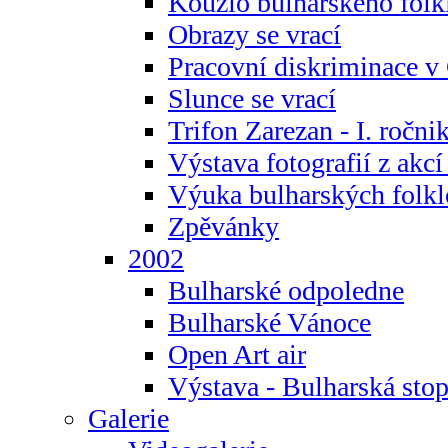
Kouzlo bulharského folk
Obrazy se vrací
Pracovní diskriminace v
Slunce se vrací
Trifon Zarezan - I. ročni
Výstava fotografií z akc
Výuka bulharských folkl
Zpěvánky
2002
Bulharské odpoledne
Bulharské Vánoce
Open Art air
Výstava - Bulharská sto
Galerie