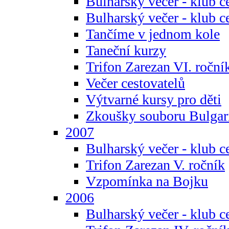
Bulharský večer - klub c
Bulharský večer - klub c
Tančíme v jednom kole
Taneční kurzy
Trifon Zarezan VI. roční
Večer cestovatelů
Výtvarné kursy pro děti
Zkoušky souboru Bulgar
2007
Bulharský večer - klub c
Trifon Zarezan V. ročník
Vzpomínka na Bojku
2006
Bulharský večer - klub c