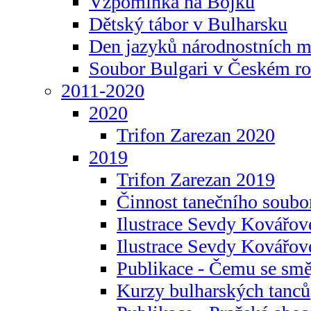
Vzpomínka na Bojku
Dětský tábor v Bulharsku
Den jazyků národnostních m
Soubor Bulgari v Českém ro
2011-2020
2020
Trifon Zarezan 2020
2019
Trifon Zarezan 2019
Činnost tanečního soubo
Ilustrace Sevdy Kovářo
Ilustrace Sevdy Kovářov
Publikace - Čemu se smě
Kurzy bulharských tanců