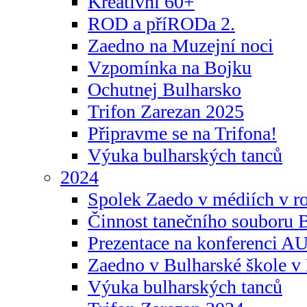
Kreativní 60+
ROD a příRODa 2.
Zaedno na Muzejní noci
Vzpomínka na Bojku
Ochutnej Bulharsko
Trifon Zarezan 2025
Připravme se na Trifona!
Výuka bulharských tanců
2024
Spolek Zaedo v médiích v r
Činnost tanečního souboru 
Prezentace na konferenci 
Zaedno v Bulharské škole v 
Výuka bulharských tanců