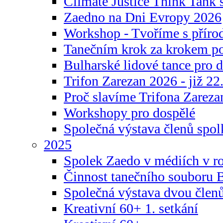
Climate Justice Think Tank s
Zaedno na Dni Evropy 2026
Workshop - Tvoříme s příro
Tanečním krok za krokem p
Bulharské lidové tance pro d
Trifon Zarezan 2026 - již 22.
Proč slavíme Trifona Zareza
Workshopy pro dospělé
Společná výstava členů spo
2025
Spolek Zaedo v médiích v r
Činnost tanečního souboru 
Společná výstava dvou člen
Kreativní 60+ 1. setkání