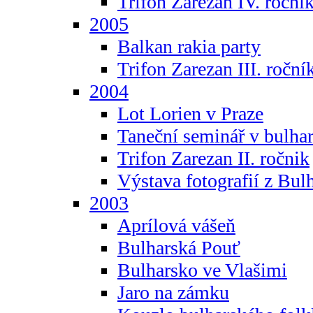
Trifon Zarezan IV. roční
2005
Balkan rakia party
Trifon Zarezan III. roční
2004
Lot Lorien v Praze
Taneční seminář v bulhar
Trifon Zarezan II. ročnik
Výstava fotografií z Bul
2003
Aprílová vášeň
Bulharská Pouť
Bulharsko ve Vlašimi
Jaro na zámku