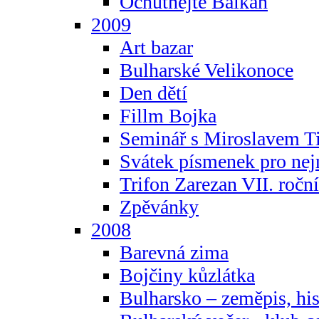
Ochutnejte Balkán
2009
Art bazar
Bulharské Velikonoce
Den dětí
Fillm Bojka
Seminář s Miroslavem T
Svátek písmenek pro ne
Trifon Zarezan VII. ročn
Zpěvánky
2008
Barevná zima
Bojčiny kůzlátka
Bulharsko – zeměpis, hist