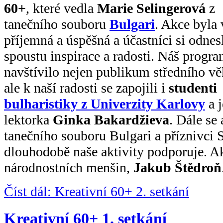
60+
, které vedla
Marie Selingerová
z
tanečního souboru
Bulgari
. Akce byla
příjemná a úspěšná a účastníci si odnes
spoustu inspirace a radosti. Náš progr
navštívilo nejen publikum středního vě
ale k naší radosti se zapojili i
studenti
bulharistiky z Univerzity Karlovy
a j
lektorka
Ginka Bakardžieva
. Dále se 
tanečního souboru Bulgari a příznivci 
dlouhodobě naše aktivity podporuje. Ak
národnostních menšin,
Jakub Štědroň
Číst dál: Kreativní 60+ 2. setkání
Kreativní 60+ 1. setkání