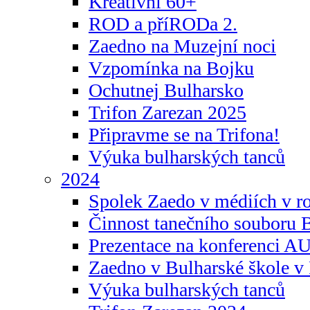
Kreativní 60+
ROD a příRODa 2.
Zaedno na Muzejní noci
Vzpomínka na Bojku
Ochutnej Bulharsko
Trifon Zarezan 2025
Připravme se na Trifona!
Výuka bulharských tanců
2024
Spolek Zaedo v médiích v r
Činnost tanečního souboru 
Prezentace na konferenci 
Zaedno v Bulharské škole v 
Výuka bulharských tanců