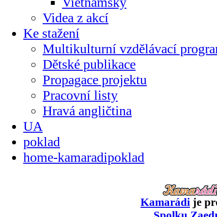
Vietnamsky
Videa z akcí
Ke stažení
Multikulturní vzdělávací progr
Dětské publikace
Propagace projektu
Pracovní listy
Hravá angličtina
UA
poklad
home-kamaradipoklad
Kamarádi
je pr
Spolku Zaed