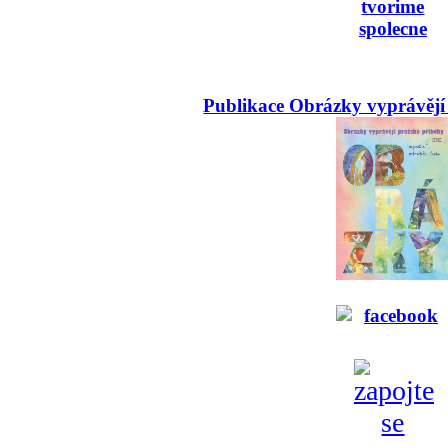
Publikace Obrázky vyprávějí