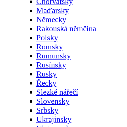
Chorvatsky
Maďarsky
Německy
Rakouská němčina
Polsky
Romsky
Rumunsky
Rusínsky
Rusky
Řecky
Slezké nářečí
Slovensky
Srbsky
Ukrajinsky