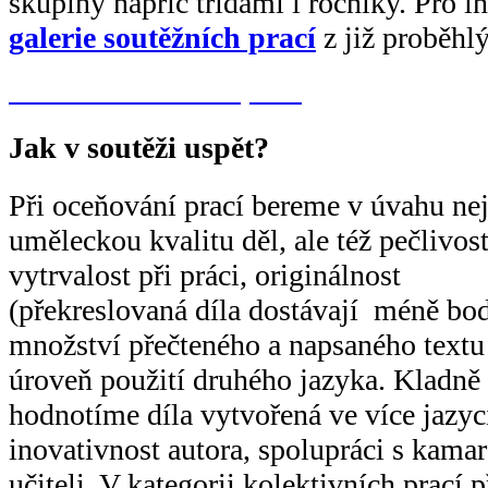
skupiny napříč třídami i ročníky. Pro i
galerie soutěžních prací
z již proběhl
Galerie soutěžních prací
Jak v soutěži uspět?
Při oceňování prací bereme v úvahu ne
uměleckou kvalitu děl, ale též pečlivost
vytrvalost při práci, originálnost
(překreslovaná díla dostávají méně bod
množství přečteného a napsaného textu
úroveň použití druhého jazyka. Kladně
hodnotíme díla vytvořená ve více jazycí
inovativnost autora, spolupráci s kamar
učiteli. V kategorii kolektivních prací