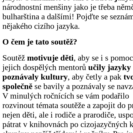
národnostní menšiny jako je třeba němči
bulharština a dalšími! Pojďte se seznámi
nějakého cizího jazyka.
O čem je tato soutěž?
Soutěž
motivuje děti
, aby se i s pomoc
jejich dospělých mentorů
učily jazyky
poznávaly kultury
, aby četly a pak
tvo
společně
se bavily a poznávaly se navz
V minulých ročnících se vám podařilo
rozvinout témata soutěže a zapojit do p
nejen děti, ale i rodiče a prarodiče, usp
pátrat v knihovnách po cizojazyčných k