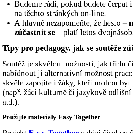
Budeme rádi, pokud budete čerpat i
na těchto stránkých on-line.
A hlavně nezapomeňte, že heslo –
n
zúčastnit se
– platí letos dvojnásob
Tipy pro pedagogy, jak se soutěže zú
Soutěž je skvělou možností, jak třídu č
nabídnout jí alternativní možnost pracov
skvěle zapojíte i žáky, kteří mohou být
(např. žáci kulturně či jazykově odlišn
atd.).
Použijte materiály Easy Together
Projekt
Easy Together
nabízí širokou š