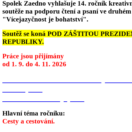
Spolek Zaedno vyhlašuje 14. ročník kreativ
soutěže na podporu čtení a psaní ve druhém
"Vícejazyčnost je bohatství".
Soutěž se koná POD ZÁŠTITOU PREZID
REPUBLIKY.
Práce jsou přijímány
od 1. 9. do 4. 11. 2026
Přihláška do soutěže
Podmínky soutěž
Plakát (PDF)
Identifikační štítky (PDF)
Hlavní téma ročníku:
Cesty a cestování.