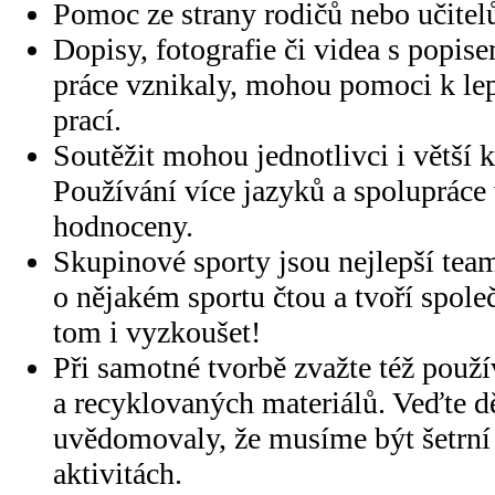
Pomoc ze strany rodičů nebo učitelů
Dopisy, fotografie či videa s popis
práce vznikaly, mohou pomoci k le
prací.
Soutěžit mohou jednotlivci i větší k
Používání více jazyků a spolupráce 
hodnoceny.
Skupinové sporty jsou nejlepší tea
o nějakém sportu čtou a tvoří společ
tom i vyzkoušet!
Při samotné tvorbě zvažte též použí
a recyklovaných materiálů. Veďte dě
uvědomovaly, že musíme být šetrní 
aktivitách.