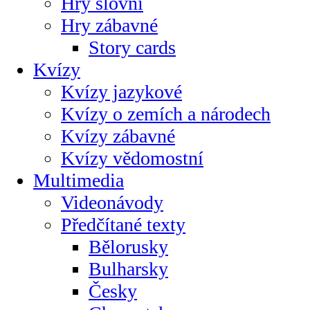
Hry slovní
Hry zábavné
Story cards
Kvízy
Kvízy jazykové
Kvízy o zemích a národech
Kvízy zábavné
Kvízy vědomostní
Multimedia
Videonávody
Předčítané texty
Bělorusky
Bulharsky
Česky