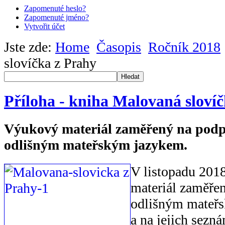
Zapomenuté heslo?
Zapomenuté jméno?
Vytvořit účet
Jste zde:
Home
Časopis
Ročník 2018
slovíčka z Prahy
Hledat
Příloha - kniha Malovaná sloví
Výukový materiál zaměřený na podpo
odlišným mateřským jazykem.
V listopadu 201
materiál zaměřen
odlišným mateř
a na jejich sezn