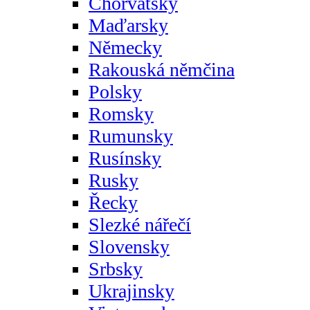
Chorvatsky
Maďarsky
Německy
Rakouská němčina
Polsky
Romsky
Rumunsky
Rusínsky
Rusky
Řecky
Slezké nářečí
Slovensky
Srbsky
Ukrajinsky