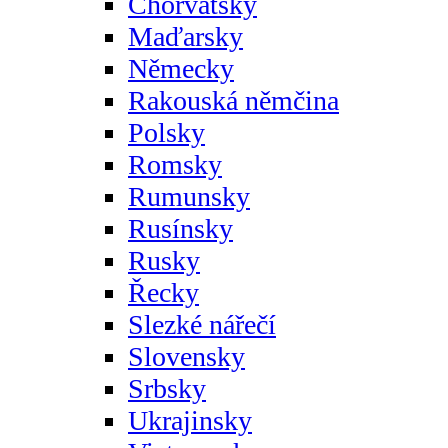
Chorvatsky
Maďarsky
Německy
Rakouská němčina
Polsky
Romsky
Rumunsky
Rusínsky
Rusky
Řecky
Slezké nářečí
Slovensky
Srbsky
Ukrajinsky