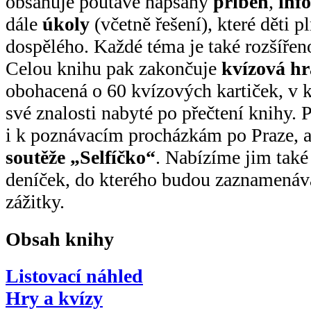
obsahuje poutavě napsaný
příběh
,
info
dále
úkoly
(včetně řešení), které děti 
dospělého. Každé téma je také rozšířen
Celou knihu pak zakončuje
kvízová hr
obohacená o 60 kvízových kartiček, v k
své znalosti nabyté po přečtení knihy. 
i k poznávacím procházkám po Praze, 
soutěže „Selfíčko“
. Nabízíme jim také 
deníček, do kterého budou zaznamenáva
zážitky.
Obsah knihy
Listovací náhled
Hry a kvízy