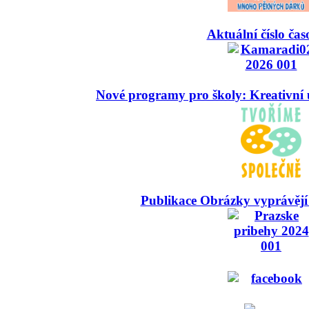
Aktuální číslo čas
Nové programy pro školy: Kreativní 
Publikace Obrázky vyprávějí