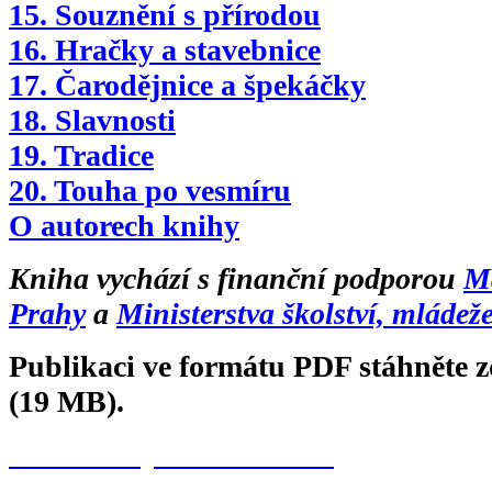
15. Souznění s přírodou
16. Hračky a stavebnice
17. Čarodějnice a špekáčky
18. Slavnosti
19. Tradice
20. Touha po vesmíru
O autorech knihy
Kniha vychází s finanční podporou
Ma
Prahy
a
Ministerstva školství, mládež
Publikaci ve formátu PDF stáhněte 
(19 MB).
Co všecko je Česko - PDF