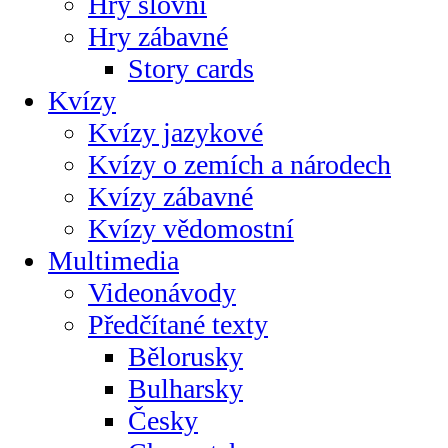
Hry slovní
Hry zábavné
Story cards
Kvízy
Kvízy jazykové
Kvízy o zemích a národech
Kvízy zábavné
Kvízy vědomostní
Multimedia
Videonávody
Předčítané texty
Bělorusky
Bulharsky
Česky