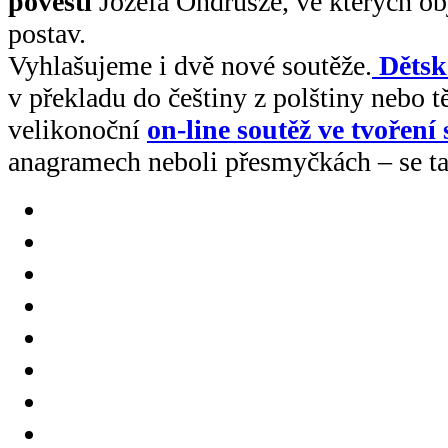
pověsti
Józefa Ondrusze, ve kterých o
postav.
Vyhlašujeme i dvě nové soutěže.
Dětsk
v překladu do češtiny z polštiny nebo t
velikonoční
on-line soutěž ve tvoření 
anagramech neboli přesmyčkách – se tak