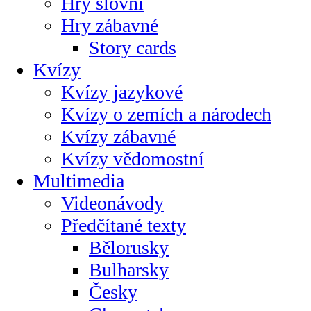
Hry slovní
Hry zábavné
Story cards
Kvízy
Kvízy jazykové
Kvízy o zemích a národech
Kvízy zábavné
Kvízy vědomostní
Multimedia
Videonávody
Předčítané texty
Bělorusky
Bulharsky
Česky