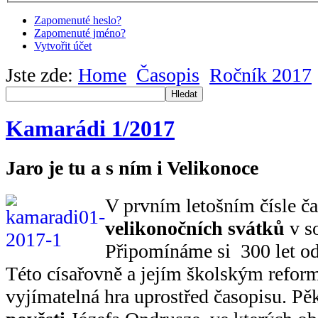
Zapomenuté heslo?
Zapomenuté jméno?
Vytvořit účet
Jste zde:
Home
Časopis
Ročník 2017
Hledat
Kamarádi 1/2017
Jaro je tu a s ním i Velikonoce
V prvním letošním čísle č
velikonočních svátků
v s
Připomínáme si 300 let o
Této císařovně a jejím školským refor
vyjímatelná hra uprostřed časopisu. Pě