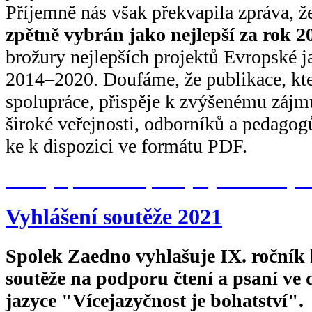
Příjemně nás však překvapila zpráva, 
zpětně vybrán jako nejlepší za rok 2
brožury nejlepších projektů Evropské 
2014–2020. Doufáme, že publikace, kt
spolupráce, přispěje k zvýšenému zájmu
široké veřejnosti, odborníků a pedagogů
ke k dispozici ve formátu PDF.
To nejlepší z Evropské jazykové ceny 
Vyhlášení soutěže 2021
Spolek Zaedno vyhlašuje IX. ročník 
soutěže na podporu čtení a psaní ve
jazyce "Vícejazyčnost je bohatství".