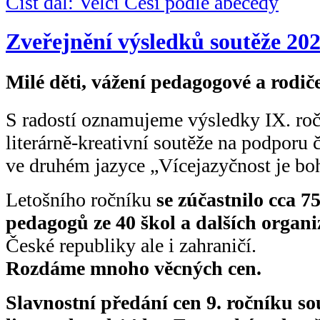
Číst dál: Velcí Češi podle abecedy
Zveřejnění výsledků soutěže 20
Milé děti, vážení pedagogové a rodiče
S radostí oznamujeme výsledky IX. ro
literárně-kreativní soutěže na podporu č
ve druhém jazyce „Vícejazyčnost je boh
Letošního ročníku
se
zúčastnilo cca 75
pedagogů ze 40 škol a dalších organ
České republiky ale i zahraničí.
Rozdáme mnoho věcných cen.
Slavnostní předání cen 9. ročníku so