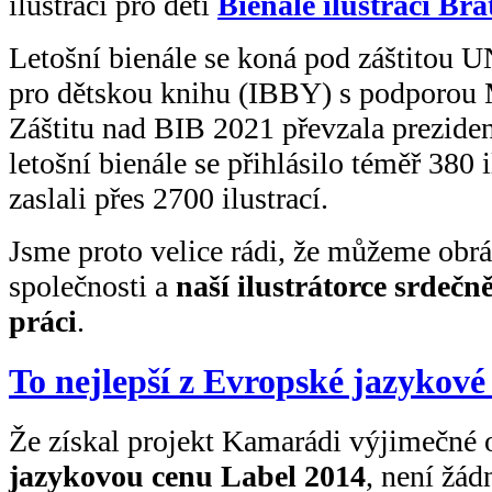
ilustrací pro děti
Bienále ilustrací Bra
Letošní bienále se koná pod záštitou
pro dětskou knihu (IBBY) s podporou M
Záštitu nad BIB 2021 převzala prezid
letošní bienále se přihlásilo téměř 380 i
zaslali přes 2700 ilustrací.
Jsme proto velice rádi, že můžeme obr
společnosti a
naší ilustrátorce srdeč
práci
.
To nejlepší z Evropské jazykové
Že získal projekt Kamarádi výjimečné 
jazykovou cenu Label 2014
, není žád