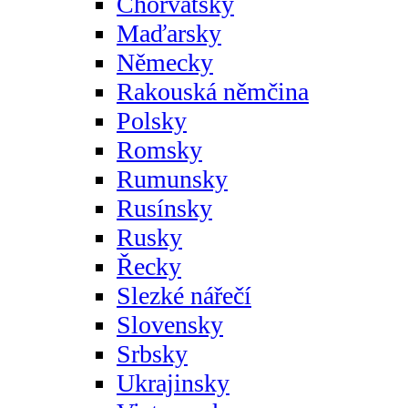
Chorvatsky
Maďarsky
Německy
Rakouská němčina
Polsky
Romsky
Rumunsky
Rusínsky
Rusky
Řecky
Slezké nářečí
Slovensky
Srbsky
Ukrajinsky