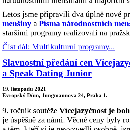
národnostními menšinami a majoritní s
Letos jsme připravili dva úplně nové 
menšiny
a
Písma národnostních men
staršími programy realizovali na pražs
Číst dál: Multikulturní programy...
Slavnostní předání cen Vícejazy
a Speak Dating Junior
19. listopadu 2021
Evropský Dům, Jungmannova 24, Praha 1.
9. ročník soutěže
Vícejazyčnost je boh
je úspěšně za námi. Věcné ceny byly r
a těm, kteří si je nevyzvedli osobně, js