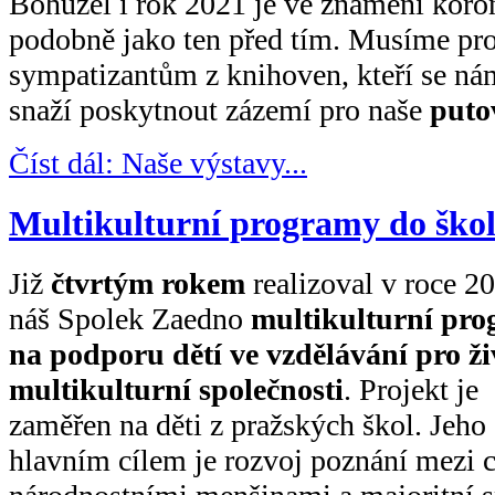
Bohužel i rok 2021 je ve znamení koro
podobně jako ten před tím. Musíme pr
sympatizantům z knihoven, kteří se nám 
snaží poskytnout zázemí pro naše
puto
Číst dál: Naše výstavy...
Multikulturní programy do škol
Již
čtvrtým rokem
realizoval v roce 2
náš Spolek Zaedno
multikulturní pr
na podporu dětí ve vzdělávání pro ži
multikulturní společnosti
. Projekt je
zaměřen na děti z pražských škol. Jeho
hlavním cílem je rozvoj poznání mezi c