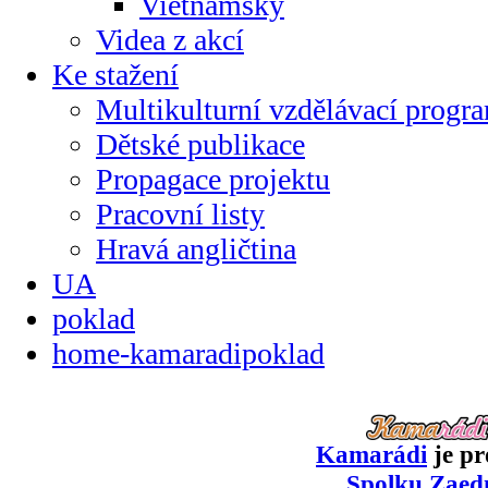
Vietnamsky
Videa z akcí
Ke stažení
Multikulturní vzdělávací progr
Dětské publikace
Propagace projektu
Pracovní listy
Hravá angličtina
UA
poklad
home-kamaradipoklad
Kamarádi
je pr
Spolku Zaed