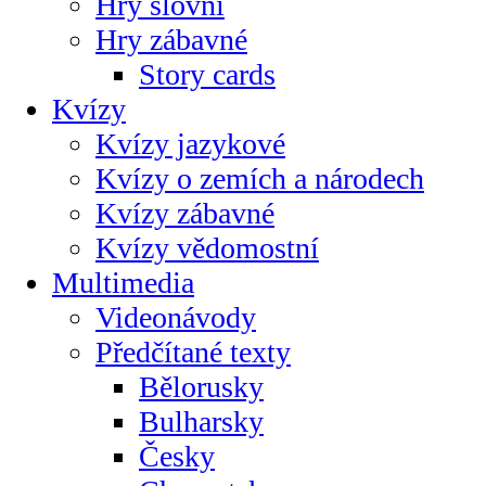
Hry slovní
Hry zábavné
Story cards
Kvízy
Kvízy jazykové
Kvízy o zemích a národech
Kvízy zábavné
Kvízy vědomostní
Multimedia
Videonávody
Předčítané texty
Bělorusky
Bulharsky
Česky