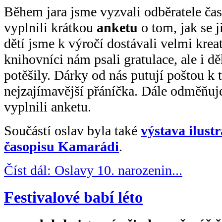
Během jara jsme vyzvali odběratele ča
vyplnili krátkou
anketu
o tom, jak se j
dětí jsme k výročí dostávali velmi krea
knihovníci nám psali gratulace, ale i d
potěšily. Dárky od nás putují poštou k t
nejzajímavější přáníčka. Dále odměňuje
vyplnili anketu.
Součástí oslav byla také
výstava ilust
časopisu Kamarádi
.
Číst dál: Oslavy 10. narozenin...
Festivalové babí léto