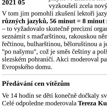
vyzkoušeli zcela nový
V tom jim pomohli zkušení lektoři jazy
různých jazyků, 56 minut = 8 minut
– to vyžadovalo skutečně precizní organ
seznámit s maďarštinou, rakouskou ně
řečtinou, bulharštinou, běloruštinou a j
"po našymu", což je směs češtiny a pol
slezském pohraničí. Akci moderoval p
Evropského domu.
Předávání cen vítězům
Ve 14 hodin se děti konečně dočkaly sv
Celé odpoledne moderovala
Tereza Ku