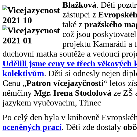
Blažková
. Děti pozdr
zástupci z
Evropské
také z
pražského mag
což jsou poskytovatel
projektu Kamarádi a 
duchovní matka soutěže a vedoucí proj
Udělili jsme ceny ve třech věkových k
kolektivům
. Děti si odnesly nejen di
Cenu „
Patron vícejazyčnosti
“ letos zí
němčiny
Mgr. Irena Stodolová
ze ZŠ 
jazykem vyučovacím, Třinec
Po celý den byla v knihovně Evropské
oceněných prací
. Děti zde dostaly
obč