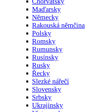
Chorvatsky
Maďarsky
Německy
Rakouská němčina
Polsky
Romsky
Rumunsky
Rusínsky
Rusky
Řecky
Slezké nářečí
Slovensky
Srbsky
Ukrajinsky