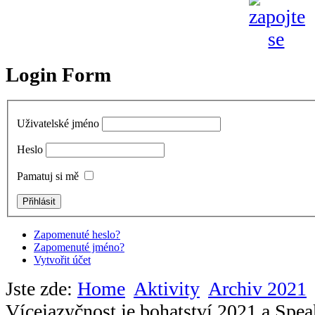
Login Form
Uživatelské jméno
Heslo
Pamatuj si mě
Zapomenuté heslo?
Zapomenuté jméno?
Vytvořit účet
Jste zde:
Home
Aktivity
Archiv 2021
Vícejazyčnost je bohatství 2021 a Spea