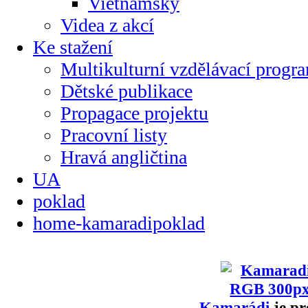
Vietnamsky
Videa z akcí
Ke stažení
Multikulturní vzdělávací progr
Dětské publikace
Propagace projektu
Pracovní listy
Hravá angličtina
UA
poklad
home-kamaradipoklad
Kamarádi
je pr