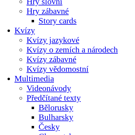
Hry slovní
Hry zábavné
Story cards
Kvízy
Kvízy jazykové
Kvízy o zemích a národech
Kvízy zábavné
Kvízy vědomostní
Multimedia
Videonávody
Předčítané texty
Bělorusky
Bulharsky
Česky