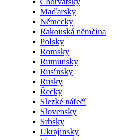
Chorvatsky
Maďarsky
Německy
Rakouská němčina
Polsky
Romsky
Rumunsky
Rusínsky
Rusky
Řecky
Slezké nářečí
Slovensky
Srbsky
Ukrajinsky