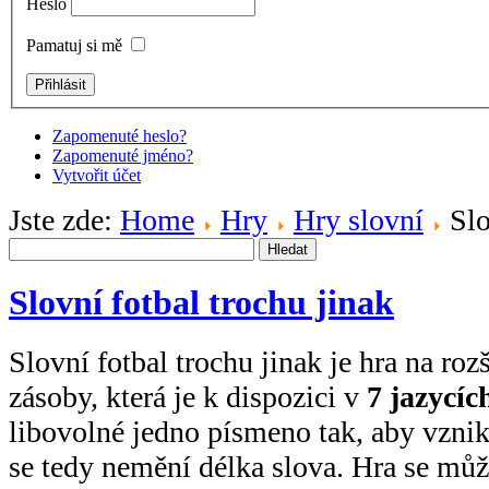
Heslo
Pamatuj si mě
Zapomenuté heslo?
Zapomenuté jméno?
Vytvořit účet
Jste zde:
Home
Hry
Hry slovní
Slo
Hledat
Slovní fotbal trochu jinak
Slovní fotbal trochu jinak je hra na roz
zásoby, která je k dispozici v
7 jazycíc
libovolné jedno písmeno tak, aby vzni
se tedy nemění délka slova. Hra se můž
Tvé skóre je
bodů.