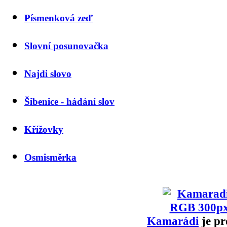
Písmenková zeď
Slovní posunovačka
Najdi slovo
Šibenice - hádání slov
Křížovky
Osmisměrka
Kamarádi
je pr