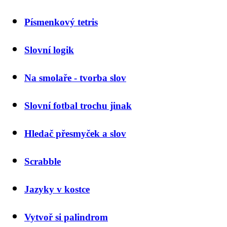
Písmenkový tetris
Slovní logik
Na smolaře - tvorba slov
Slovní fotbal trochu jinak
Hledač přesmyček a slov
Scrabble
Jazyky v kostce
Vytvoř si palindrom