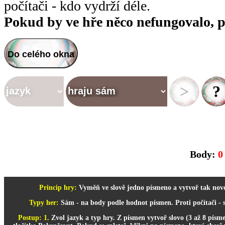
počítači - kdo vydrží déle.
Pokud by ve hře něco nefungovalo, p
>
Do celého okna
>
?
Body:
0
Princip hry:
Vyměň ve slově jedno písmeno a vytvoř tak nové
Typy her:
Sám - na body podle hodnot písmen. Proti počítači - st
Postup: 1.
Zvol jazyk a typ hry. Z písmen vytvoř slovo (3 až 8 pís