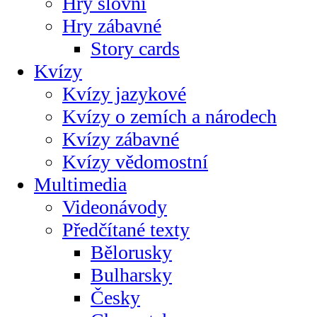
Hry slovní
Hry zábavné
Story cards
Kvízy
Kvízy jazykové
Kvízy o zemích a národech
Kvízy zábavné
Kvízy vědomostní
Multimedia
Videonávody
Předčítané texty
Bělorusky
Bulharsky
Česky