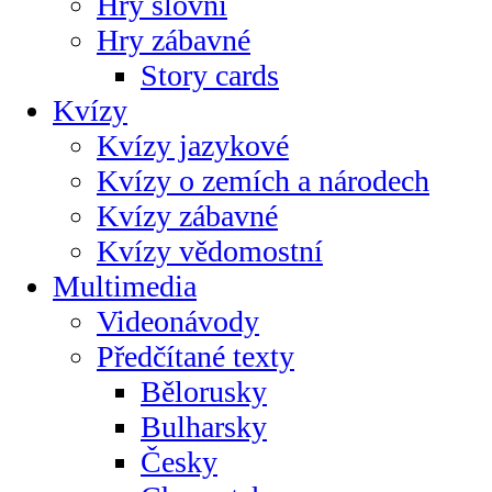
Hry slovní
Hry zábavné
Story cards
Kvízy
Kvízy jazykové
Kvízy o zemích a národech
Kvízy zábavné
Kvízy vědomostní
Multimedia
Videonávody
Předčítané texty
Bělorusky
Bulharsky
Česky