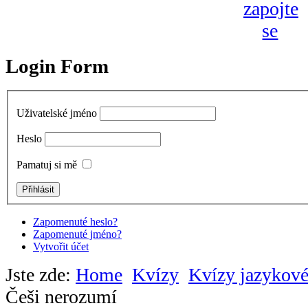
Login Form
Uživatelské jméno
Heslo
Pamatuj si mě
Zapomenuté heslo?
Zapomenuté jméno?
Vytvořit účet
Jste zde:
Home
Kvízy
Kvízy jazykov
Češi nerozumí