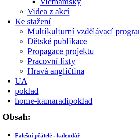
Vietnamsky
Videa z akcí
Ke stažení
Multikulturní vzdělávací progr
Dětské publikace
Propagace projektu
Pracovní listy
Hravá angličtina
UA
poklad
home-kamaradipoklad
Obsah:
Falešní přátelé - kalendář