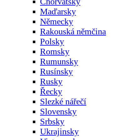
Chorvatsky
Maďarsky
Německy
Rakouská němčina
Polsky
Romsky
Rumunsky
Rusínsky
Rusky
Řecky
Slezké nářečí
Slovensky
Srbsky
Ukrajinsky