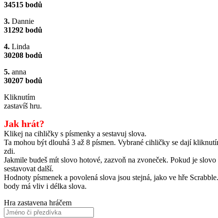
34515 bodů
3.
Dannie
31292 bodů
4.
Linda
30208 bodů
5.
anna
30207 bodů
Kliknutím
zastavíš hru.
Jak hrát?
Klikej na cihličky s písmenky a sestavuj slova.
Ta mohou být dlouhá 3 až 8 písmen. Vybrané cihličky se dají kliknutím
zdi.
Jakmile budeš mít slovo hotové, zazvoň na zvoneček. Pokud je slov
sestavovat další.
Hodnoty písmenek a povolená slova jsou stejná, jako ve hře Scrabble
body má vliv i délka slova.
Hra zastavena hráčem