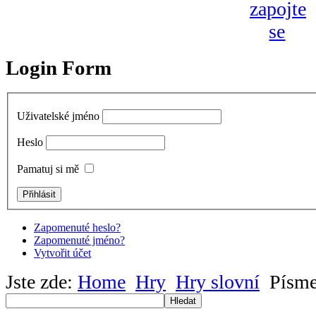
Login Form
Uživatelské jméno
Heslo
Pamatuj si mě
Zapomenuté heslo?
Zapomenuté jméno?
Vytvořit účet
Jste zde:
Home
Hry
Hry slovní
Písm
Hledat