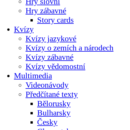
Hry slovní
Hry zábavné
Story cards
Kvízy
Kvízy jazykové
Kvízy o zemích a národech
Kvízy zábavné
Kvízy vědomostní
Multimedia
Videonávody
Předčítané texty
Bělorusky
Bulharsky
Česky