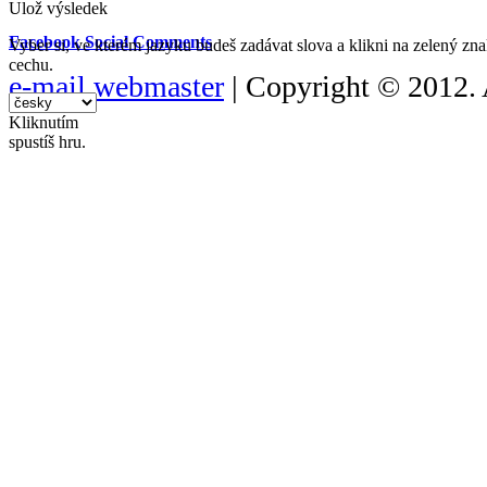
Ulož výsledek
Facebook Social Comments
Vyber si, ve kterém jazyku budeš zadávat slova a klikni na zelený zn
cechu.
e-mail webmaster
| Copyright © 2012. 
Kliknutím
spustíš hru.