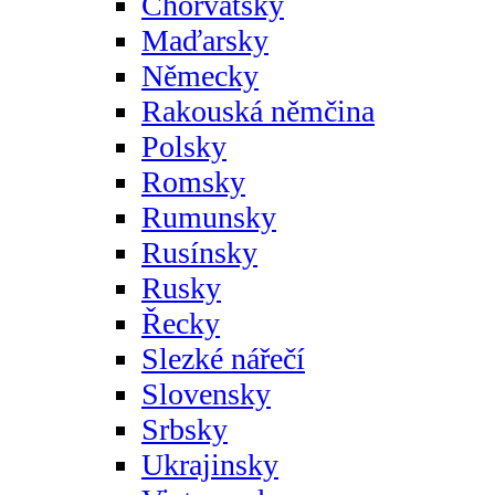
Chorvatsky
Maďarsky
Německy
Rakouská němčina
Polsky
Romsky
Rumunsky
Rusínsky
Rusky
Řecky
Slezké nářečí
Slovensky
Srbsky
Ukrajinsky