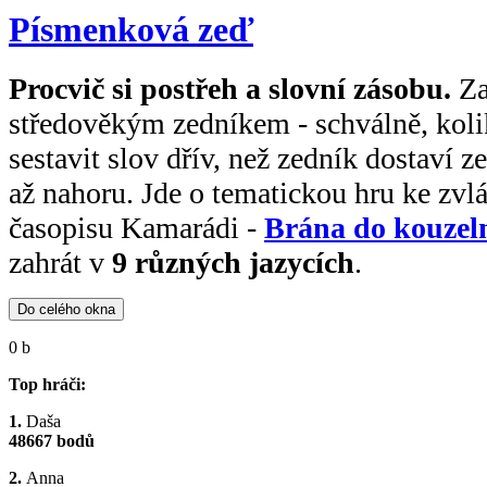
Písmenková zeď
Procvič si postřeh a slovní zásobu.
Za
středověkým zedníkem - schválně, kolik
sestavit slov dřív, než zedník dostaví 
až nahoru. Jde o tematickou hru ke zvlá
časopisu Kamarádi -
Brána do kouzel
zahrát v
9 různých jazycích
.
Do celého okna
0 b
Top hráči:
1.
Daša
48667 bodů
2.
Anna