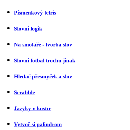
Písmenkový tetris
Slovní logik
Na smolaře - tvorba slov
Slovní fotbal trochu jinak
Hledač přesmyček a slov
Scrabble
Jazyky v kostce
Vytvoř si palindrom