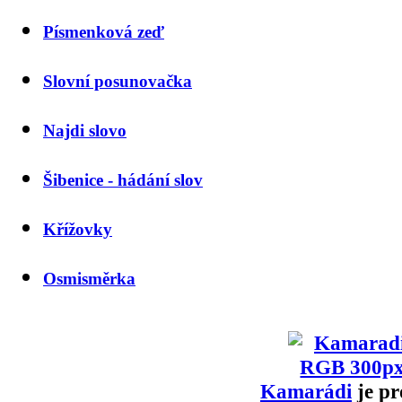
Písmenková zeď
Slovní posunovačka
Najdi slovo
Šibenice - hádání slov
Křížovky
Osmisměrka
Kamarádi
je pr