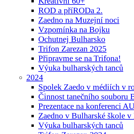
Kreativní 60+
ROD a příRODa 2.
Zaedno na Muzejní noci
Vzpomínka na Bojku
Ochutnej Bulharsko
Trifon Zarezan 2025
Připravme se na Trifona!
Výuka bulharských tanců
2024
Spolek Zaedo v médiích v r
Činnost tanečního souboru 
Prezentace na konferenci 
Zaedno v Bulharské škole v 
Výuka bulharských tanců