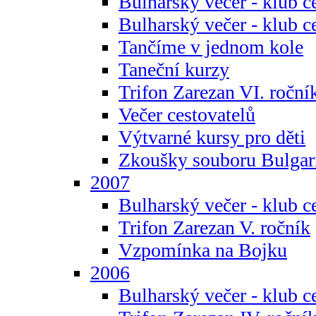
Bulharský večer - klub c
Bulharský večer - klub c
Tančíme v jednom kole
Taneční kurzy
Trifon Zarezan VI. roční
Večer cestovatelů
Výtvarné kursy pro děti
Zkoušky souboru Bulgar
2007
Bulharský večer - klub c
Trifon Zarezan V. ročník
Vzpomínka na Bojku
2006
Bulharský večer - klub c