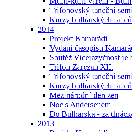
Multi-kulti vaření - Bul
Trifonovský taneční sem
Kurzy bulharských tanců
2014
Projekt Kamarádi
Vydání časopisu Kamará
Soutěž Vícejazyčnost je 
Trifon Zarezan XII.
Trifonovský taneční sem
Kurzy bulharských tanců
Mezinárodní den žen
Noc s Andersenem
Do Bulharska - za thráck
2013