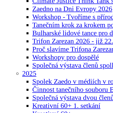
Climate Justice Think Tank s
Zaedno na Dni Evropy 2026
Workshop - Tvoříme s příro
Tanečním krok za krokem p
Bulharské lidové tance pro d
Trifon Zarezan 2026 - již 22.
Proč slavíme Trifona Zareza
Workshopy pro dospělé
Společná výstava členů spo
2025
Spolek Zaedo v médiích v r
Činnost tanečního souboru 
Společná výstava dvou člen
Kreativní 60+ 1. setkání