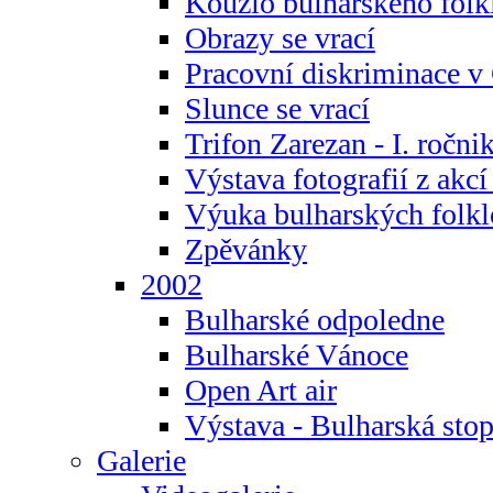
Kouzlo bulharského folk
Obrazy se vrací
Pracovní diskriminace v
Slunce se vrací
Trifon Zarezan - I. ročni
Výstava fotografií z akc
Výuka bulharských folkl
Zpěvánky
2002
Bulharské odpoledne
Bulharské Vánoce
Open Art air
Výstava - Bulharská sto
Galerie