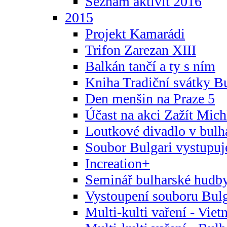
Seznam aktivit 2016
2015
Projekt Kamarádi
Trifon Zarezan XIII
Balkán tančí a ty s ním
Kniha Tradiční svátky B
Den menšin na Praze 5
Účast na akci Zažít Michl
Loutkové divadlo v bulha
Soubor Bulgari vystupuj
Increation+
Seminář bulharské hudby
Vystoupení souboru Bulga
Multi-kulti vaření - Vie