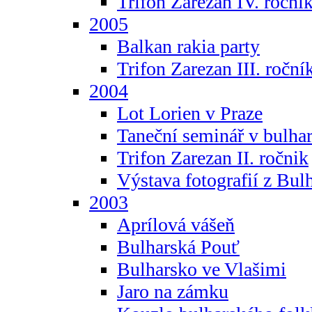
Trifon Zarezan IV. roční
2005
Balkan rakia party
Trifon Zarezan III. roční
2004
Lot Lorien v Praze
Taneční seminář v bulhar
Trifon Zarezan II. ročnik
Výstava fotografií z Bul
2003
Aprílová vášeň
Bulharská Pouť
Bulharsko ve Vlašimi
Jaro na zámku