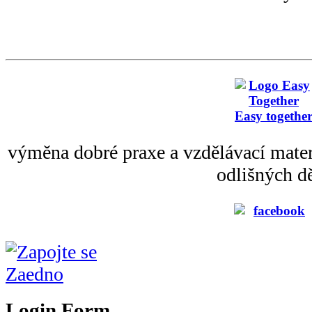
Easy togethe
výměna dobré praxe a vzdělávací mater
odlišných dě
Login Form