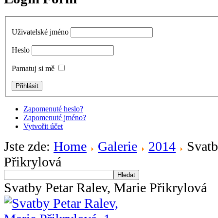
Uživatelské jméno
Heslo
Pamatuj si mě
Zapomenuté heslo?
Zapomenuté jméno?
Vytvořit účet
Jste zde:
Home
Galerie
2014
Svatb
Přikrylová
Hledat
Svatby Petar Ralev, Marie Přikrylová