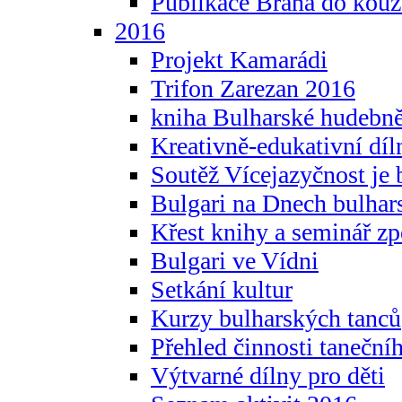
Publikace Brána do kouz
2016
Projekt Kamarádi
Trifon Zarezan 2016
kniha Bulharské hudebněf
Kreativně-edukativní díln
Soutěž Vícejazyčnost je 
Bulgari na Dnech bulhar
Křest knihy a seminář z
Bulgari ve Vídni
Setkání kultur
Kurzy bulharských tanců
Přehled činnosti taneční
Výtvarné dílny pro děti