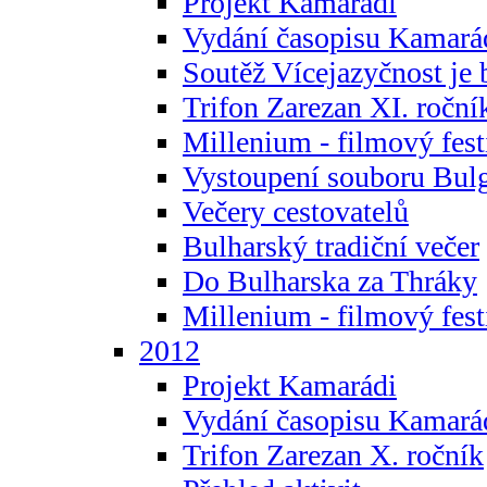
Projekt Kamarádi
Vydání časopisu Kamará
Soutěž Vícejazyčnost je 
Trifon Zarezan XI. roční
Millenium - filmový fest
Vystoupení souboru Bulg
Večery cestovatelů
Bulharský tradiční večer
Do Bulharska za Thráky
Millenium - filmový fest
2012
Projekt Kamarádi
Vydání časopisu Kamará
Trifon Zarezan X. ročník