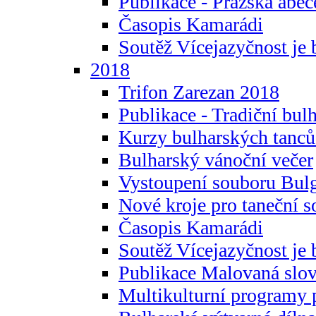
Publikace - Pražská abec
Časopis Kamarádi
Soutěž Vícejazyčnost je 
2018
Trifon Zarezan 2018
Publikace - Tradiční bul
Kurzy bulharských tanc
Bulharský vánoční večer
Vystoupení souboru Bulg
Nové kroje pro taneční s
Časopis Kamarádi
Soutěž Vícejazyčnost je 
Publikace Malovaná slov
Multikulturní programy 