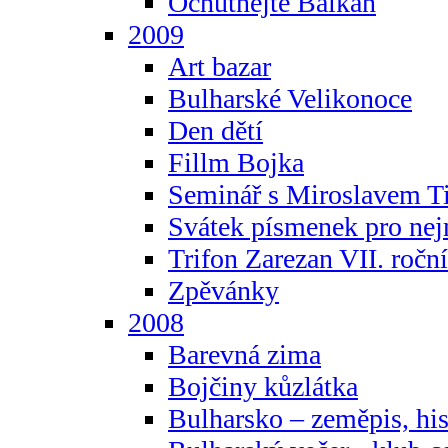
Ochutnejte Balkán
2009
Art bazar
Bulharské Velikonoce
Den dětí
Fillm Bojka
Seminář s Miroslavem T
Svátek písmenek pro ne
Trifon Zarezan VII. ročn
Zpěvánky
2008
Barevná zima
Bojčiny kůzlátka
Bulharsko – zeměpis, hist