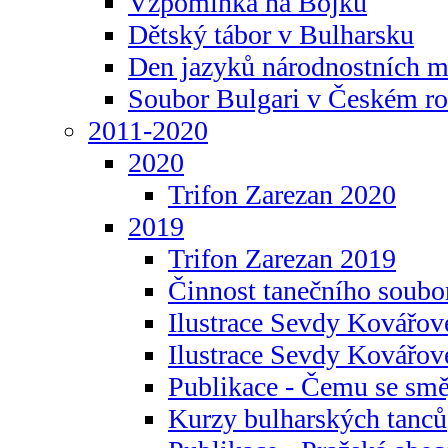
Vzpomínka na Bojku
Dětský tábor v Bulharsku
Den jazyků národnostních m
Soubor Bulgari v Českém ro
2011-2020
2020
Trifon Zarezan 2020
2019
Trifon Zarezan 2019
Činnost tanečního soubo
Ilustrace Sevdy Kovářo
Ilustrace Sevdy Kovářov
Publikace - Čemu se smě
Kurzy bulharských tanců