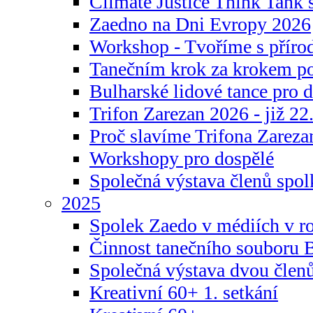
Climate Justice Think Tank s
Zaedno na Dni Evropy 2026
Workshop - Tvoříme s příro
Tanečním krok za krokem p
Bulharské lidové tance pro d
Trifon Zarezan 2026 - již 22.
Proč slavíme Trifona Zareza
Workshopy pro dospělé
Společná výstava členů spo
2025
Spolek Zaedo v médiích v r
Činnost tanečního souboru 
Společná výstava dvou člen
Kreativní 60+ 1. setkání