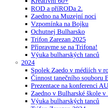
Kreativní 60+
ROD a příRODa 2.
Zaedno na Muzejní noci
Vzpomínka na Bojku
Ochutnej Bulharsko
Trifon Zarezan 2025
Připravme se na Trifona!
Výuka bulharských tanců
2024
Spolek Zaedo v médiích v r
Činnost tanečního souboru 
Prezentace na konferenci 
Zaedno v Bulharské škole v 
Výuka bulharských tanců