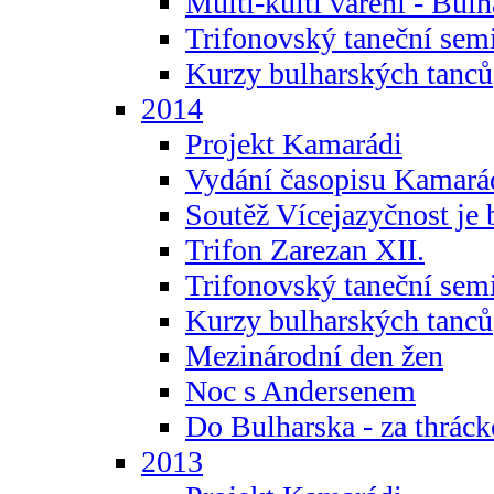
Multi-kulti vaření - Bul
Trifonovský taneční sem
Kurzy bulharských tanců
2014
Projekt Kamarádi
Vydání časopisu Kamará
Soutěž Vícejazyčnost je 
Trifon Zarezan XII.
Trifonovský taneční sem
Kurzy bulharských tanců
Mezinárodní den žen
Noc s Andersenem
Do Bulharska - za thráck
2013