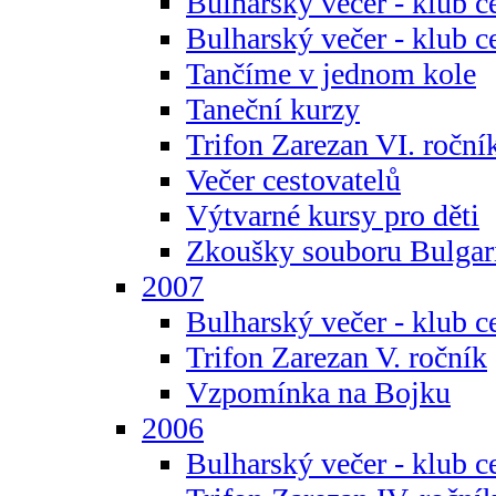
Bulharský večer - klub c
Bulharský večer - klub c
Tančíme v jednom kole
Taneční kurzy
Trifon Zarezan VI. roční
Večer cestovatelů
Výtvarné kursy pro děti
Zkoušky souboru Bulgar
2007
Bulharský večer - klub c
Trifon Zarezan V. ročník
Vzpomínka na Bojku
2006
Bulharský večer - klub c