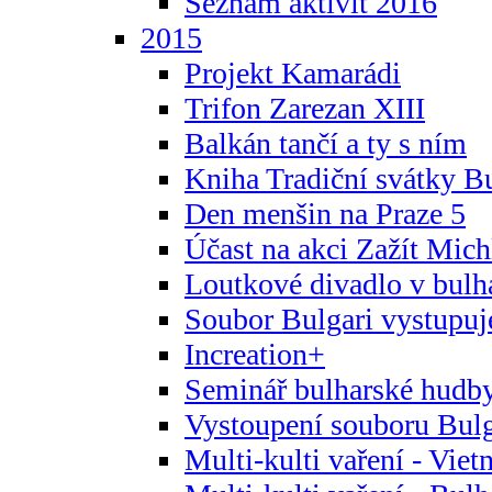
Seznam aktivit 2016
2015
Projekt Kamarádi
Trifon Zarezan XIII
Balkán tančí a ty s ním
Kniha Tradiční svátky B
Den menšin na Praze 5
Účast na akci Zažít Michl
Loutkové divadlo v bulha
Soubor Bulgari vystupuj
Increation+
Seminář bulharské hudby
Vystoupení souboru Bulga
Multi-kulti vaření - Vie