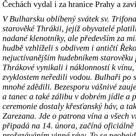
Čechách vydal i za hranice Prahy a zaví
V Bulharsku oblíbený svátek sv. Trifon
starověké Thrákii, jejíž obyvatelé platil
nadané klenotníky, ale především za mil
hudbě vzhlíželi s obdivem i antičtí Ře
nejuctívanějším hudebníkem starověku 
Thrákové vynikali i náklonností k vínu,
zvyklostem neředili vodou. Bulhaři po
mnohé zdědili. Bezesporu vášnivé zauj
a tanec a také zálibu v dobrém jídle a 
ceremonie dostaly křesťanský háv, a tak 
Zarezana. Jde o patrona vína a všech v
připadá na 14. února, začíná oficiálně
prořezáváním vinné révy. To se neobej