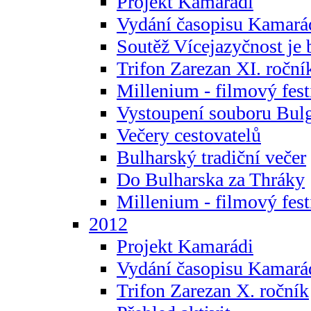
Projekt Kamarádi
Vydání časopisu Kamará
Soutěž Vícejazyčnost je 
Trifon Zarezan XI. roční
Millenium - filmový fest
Vystoupení souboru Bulg
Večery cestovatelů
Bulharský tradiční večer
Do Bulharska za Thráky
Millenium - filmový fest
2012
Projekt Kamarádi
Vydání časopisu Kamará
Trifon Zarezan X. ročník