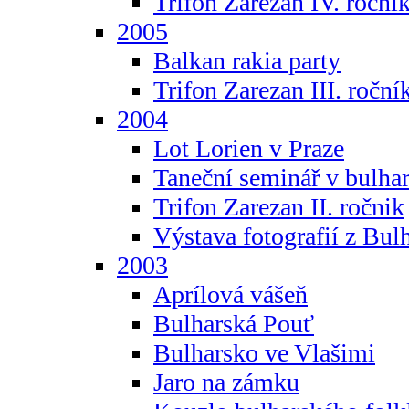
Trifon Zarezan IV. roční
2005
Balkan rakia party
Trifon Zarezan III. roční
2004
Lot Lorien v Praze
Taneční seminář v bulhar
Trifon Zarezan II. ročnik
Výstava fotografií z Bul
2003
Aprílová vášeň
Bulharská Pouť
Bulharsko ve Vlašimi
Jaro na zámku