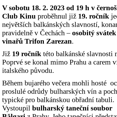
V sobotu 18. 2. 2023 od 19 h v černo
Club Kinu
proběhnul již
19. ročník
je
největších balkánských slavností, kon
pravidelně v Čechách –
osobitý svátek
vinařů Trifon Zarezan
.
Již
19 ročník
této balkánské slavnosti 
Poprvé se konal mimo Prahu a carem ví
italského původu.
Během bujarého večera mohli hosté oc
proslulé odrůdy bulharských vín a poc
typické pro balkánskou obřadní tabuli.
Vystoupil
bulharský taneční soubor
Bălgari
z Prahy. Jeho tanečníci předsta