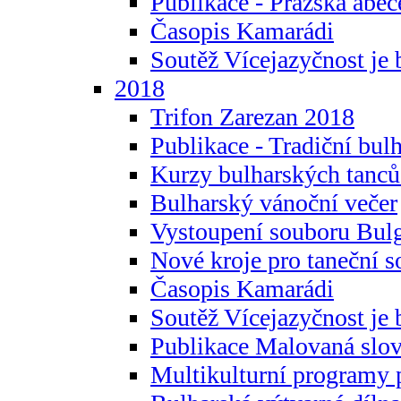
Publikace - Pražská abec
Časopis Kamarádi
Soutěž Vícejazyčnost je 
2018
Trifon Zarezan 2018
Publikace - Tradiční bul
Kurzy bulharských tanc
Bulharský vánoční večer
Vystoupení souboru Bulg
Nové kroje pro taneční s
Časopis Kamarádi
Soutěž Vícejazyčnost je 
Publikace Malovaná slov
Multikulturní programy 