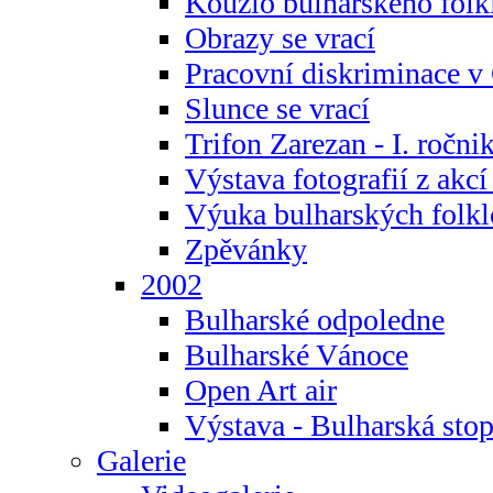
Kouzlo bulharského folk
Obrazy se vrací
Pracovní diskriminace v
Slunce se vrací
Trifon Zarezan - I. ročni
Výstava fotografií z akc
Výuka bulharských folkl
Zpěvánky
2002
Bulharské odpoledne
Bulharské Vánoce
Open Art air
Výstava - Bulharská sto
Galerie