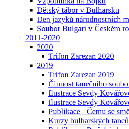
Vzpomínka na Bojku
Dětský tábor v Bulharsku
Den jazyků národnostních m
Soubor Bulgari v Českém ro
2011-2020
2020
Trifon Zarezan 2020
2019
Trifon Zarezan 2019
Činnost tanečního soubo
Ilustrace Sevdy Kovářo
Ilustrace Sevdy Kovářov
Publikace - Čemu se smě
Kurzy bulharských tanců