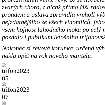
zvaných choro, z nichž přímo čiší radost
proudem a oslava zpravidla vrcholí vý
nejzdatnějšího ze všech vinomilců, jehož 
všem hojnost lahodného moku po celý n
poznalo i publikum letošního trifonovs
Nakonec si révová korunka, určená výh
našla opět na rok nového majitele.