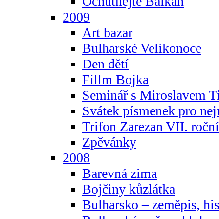
Ochutnejte Balkán
2009
Art bazar
Bulharské Velikonoce
Den dětí
Fillm Bojka
Seminář s Miroslavem T
Svátek písmenek pro ne
Trifon Zarezan VII. ročn
Zpěvánky
2008
Barevná zima
Bojčiny kůzlátka
Bulharsko – zeměpis, hist