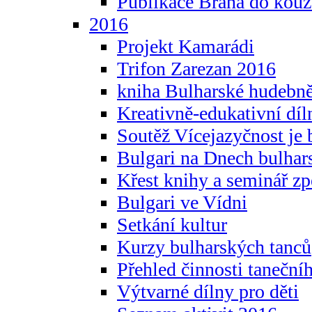
Publikace Brána do kouz
2016
Projekt Kamarádi
Trifon Zarezan 2016
kniha Bulharské hudebněf
Kreativně-edukativní díln
Soutěž Vícejazyčnost je 
Bulgari na Dnech bulhar
Křest knihy a seminář z
Bulgari ve Vídni
Setkání kultur
Kurzy bulharských tanců
Přehled činnosti taneční
Výtvarné dílny pro děti