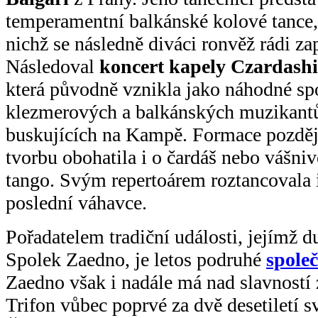
temperamentní balkánské kolové tance,
nichž se následně diváci ronvěž rádi zap
Následoval
koncert kapely Czardash
která původně vznikla jako náhodné sp
klezmerových a balkánských muzikant
buskujících na Kampě. Formace pozděj
tvorbu obohatila i o čardáš nebo vášniv
tango. Svým repertoárem roztancovala i
poslední váhavce.
Pořadatelem tradiční události, jejímž 
Spolek Zaedno, je letos podruhé
spole
Zaedno však i nadále má nad slavností z
Trifon vůbec poprvé za dvě desetiletí s