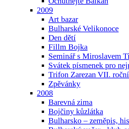
Ochutnejte Balkán
2009
Art bazar
Bulharské Velikonoce
Den dětí
Fillm Bojka
Seminář s Miroslavem T
Svátek písmenek pro ne
Trifon Zarezan VII. ročn
Zpěvánky
2008
Barevná zima
Bojčiny kůzlátka
Bulharsko – zeměpis, hist