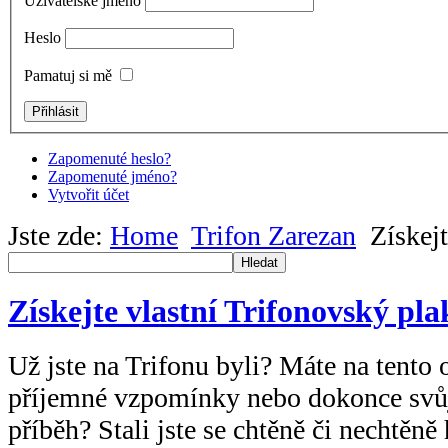
Uživatelské jméno
Heslo
Pamatuj si mě
Zapomenuté heslo?
Zapomenuté jméno?
Vytvořit účet
Jste zde:
Home
Trifon Zarezan
Získejt
Hledat
Získejte vlastní Trifonovský pla
Už jste na Trifonu byli? Máte na tento 
příjemné vzpomínky nebo dokonce svůj
příběh? Stali jste se chtěně či nechtěně