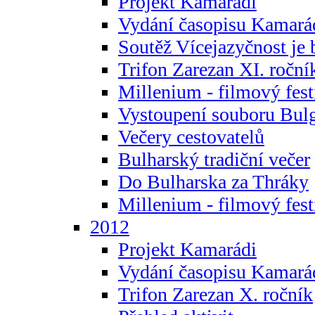
Projekt Kamarádi
Vydání časopisu Kamará
Soutěž Vícejazyčnost je 
Trifon Zarezan XI. roční
Millenium - filmový fest
Vystoupení souboru Bulg
Večery cestovatelů
Bulharský tradiční večer
Do Bulharska za Thráky
Millenium - filmový fest
2012
Projekt Kamarádi
Vydání časopisu Kamará
Trifon Zarezan X. ročník