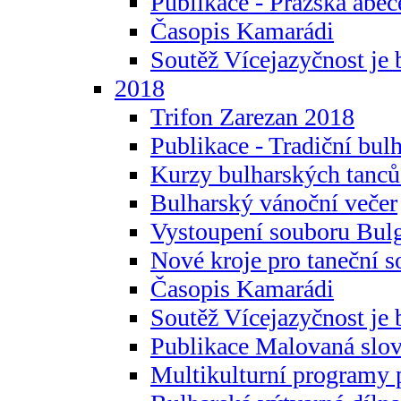
Publikace - Pražská abec
Časopis Kamarádi
Soutěž Vícejazyčnost je 
2018
Trifon Zarezan 2018
Publikace - Tradiční bul
Kurzy bulharských tanc
Bulharský vánoční večer
Vystoupení souboru Bulg
Nové kroje pro taneční s
Časopis Kamarádi
Soutěž Vícejazyčnost je 
Publikace Malovaná slov
Multikulturní programy 