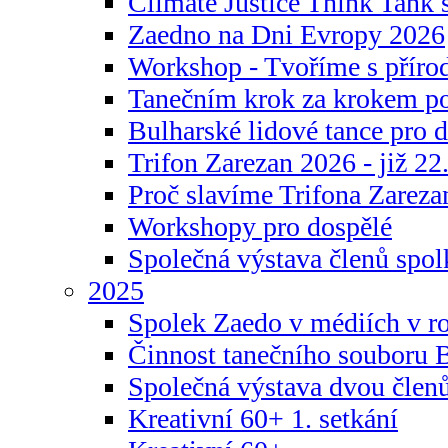
Climate Justice Think Tank s
Zaedno na Dni Evropy 2026
Workshop - Tvoříme s příro
Tanečním krok za krokem p
Bulharské lidové tance pro d
Trifon Zarezan 2026 - již 22.
Proč slavíme Trifona Zareza
Workshopy pro dospělé
Společná výstava členů spo
2025
Spolek Zaedo v médiích v r
Činnost tanečního souboru 
Společná výstava dvou člen
Kreativní 60+ 1. setkání