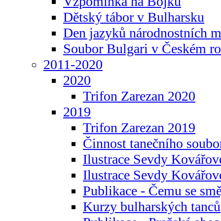
Vzpomínka na Bojku
Dětský tábor v Bulharsku
Den jazyků národnostních m
Soubor Bulgari v Českém ro
2011-2020
2020
Trifon Zarezan 2020
2019
Trifon Zarezan 2019
Činnost tanečního soubo
Ilustrace Sevdy Kovářo
Ilustrace Sevdy Kovářov
Publikace - Čemu se smě
Kurzy bulharských tanců