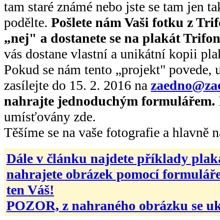
tam staré známé nebo jste se tam jen ta
podělte.
Pošlete nám Vaši fotku z Tri
„nej" a dostanete se na plakát Trifo
vás dostane vlastní a unikátní kopii pla
Pokud se nám tento „projekt" povede, 
zasílejte do 15. 2. 2016 na
zaedno@za
nahrajte jednoduchým formulářem.
umísťovány zde.
Těšíme se na vaše fotografie a hlavně n
Dále v článku najdete příklady pla
nahrajete obrázek pomocí formuláře 
ten Váš!
POZOR, z nahraného obrázku se uká