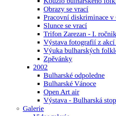
Kouzlo bulharského folk
Obrazy se vrací
Pracovní diskriminace v
Slunce se vrací
Trifon Zarezan - I. ročni
Výstava fotografií z akc
Výuka bulharských folkl
Zpěvánky
2002
Bulharské odpoledne
Bulharské Vánoce
Open Art air
Výstava - Bulharská sto
Galerie