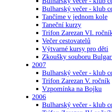
Bulharský večer - klub c
Bulharský večer - klub c
Tančíme v jednom kole
Taneční kurzy
Trifon Zarezan VI. roční
Večer cestovatelů
Výtvarné kursy pro děti
Zkoušky souboru Bulgar
2007
Bulharský večer - klub c
Trifon Zarezan V. ročník
Vzpomínka na Bojku
2006
Bulharský večer - klub c