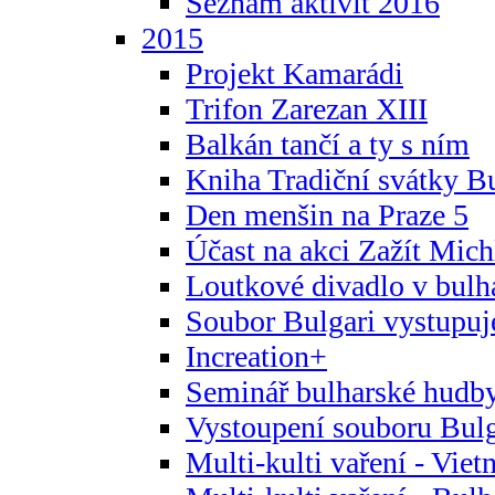
Seznam aktivit 2016
2015
Projekt Kamarádi
Trifon Zarezan XIII
Balkán tančí a ty s ním
Kniha Tradiční svátky B
Den menšin na Praze 5
Účast na akci Zažít Michl
Loutkové divadlo v bulha
Soubor Bulgari vystupuj
Increation+
Seminář bulharské hudby
Vystoupení souboru Bulga
Multi-kulti vaření - Vie