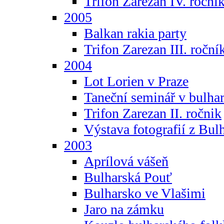
Trifon Zarezan IV. roční
2005
Balkan rakia party
Trifon Zarezan III. roční
2004
Lot Lorien v Praze
Taneční seminář v bulhar
Trifon Zarezan II. ročnik
Výstava fotografií z Bul
2003
Aprílová vášeň
Bulharská Pouť
Bulharsko ve Vlašimi
Jaro na zámku