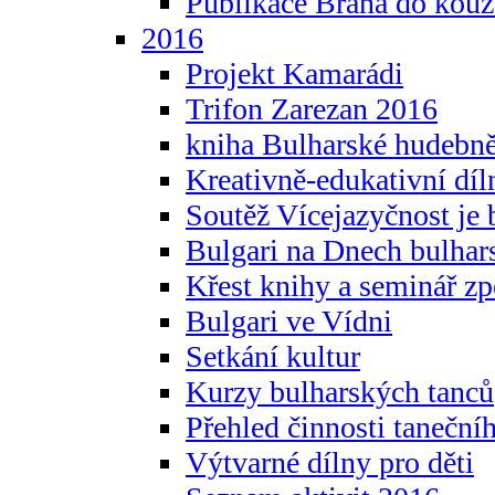
Publikace Brána do kouz
2016
Projekt Kamarádi
Trifon Zarezan 2016
kniha Bulharské hudebněf
Kreativně-edukativní díln
Soutěž Vícejazyčnost je 
Bulgari na Dnech bulhar
Křest knihy a seminář z
Bulgari ve Vídni
Setkání kultur
Kurzy bulharských tanců
Přehled činnosti taneční
Výtvarné dílny pro děti