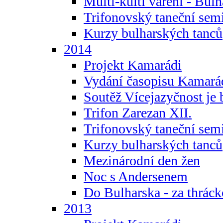
Multi-kulti vaření - Bul
Trifonovský taneční sem
Kurzy bulharských tanců
2014
Projekt Kamarádi
Vydání časopisu Kamará
Soutěž Vícejazyčnost je 
Trifon Zarezan XII.
Trifonovský taneční sem
Kurzy bulharských tanců
Mezinárodní den žen
Noc s Andersenem
Do Bulharska - za thráck
2013