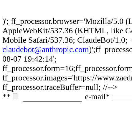
)'; ff_processor.browser='Mozilla/5.0 (
AppleWebKit/537.36 (KHTML, like Ge
Mobile Safari/537.36; ClaudeBot/1.0; 
claudebot@anthropic.com
)';ff_proces
08-07 19:42:14';
ff_processor.form=16;ff_processor.form
ff_processor.images='https://www.zaedn
ff_processor.traceBuffer=null; //-->
*
*
e-mail
*