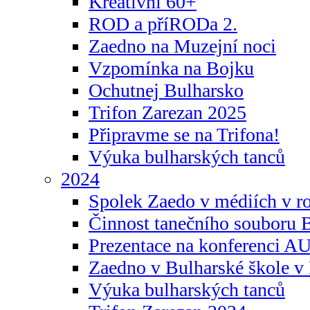
Kreativní 60+
ROD a příRODa 2.
Zaedno na Muzejní noci
Vzpomínka na Bojku
Ochutnej Bulharsko
Trifon Zarezan 2025
Připravme se na Trifona!
Výuka bulharských tanců
2024
Spolek Zaedo v médiích v r
Činnost tanečního souboru 
Prezentace na konferenci 
Zaedno v Bulharské škole v 
Výuka bulharských tanců