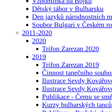
Vzpomínka na Bojku
Dětský tábor v Bulharsku
Den jazyků národnostních m
Soubor Bulgari v Českém ro
2011-2020
2020
Trifon Zarezan 2020
2019
Trifon Zarezan 2019
Činnost tanečního soubo
Ilustrace Sevdy Kovářo
Ilustrace Sevdy Kovářov
Publikace - Čemu se smě
Kurzy bulharských tanců