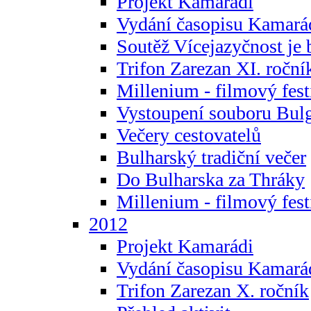
Projekt Kamarádi
Vydání časopisu Kamará
Soutěž Vícejazyčnost je 
Trifon Zarezan XI. roční
Millenium - filmový fest
Vystoupení souboru Bulg
Večery cestovatelů
Bulharský tradiční večer
Do Bulharska za Thráky
Millenium - filmový fest
2012
Projekt Kamarádi
Vydání časopisu Kamará
Trifon Zarezan X. ročník