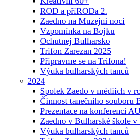
Kreativní 60+
ROD a příRODa 2.
Zaedno na Muzejní noci
Vzpomínka na Bojku
Ochutnej Bulharsko
Trifon Zarezan 2025
Připravme se na Trifona!
Výuka bulharských tanců
2024
Spolek Zaedo v médiích v r
Činnost tanečního souboru 
Prezentace na konferenci 
Zaedno v Bulharské škole v 
Výuka bulharských tanců