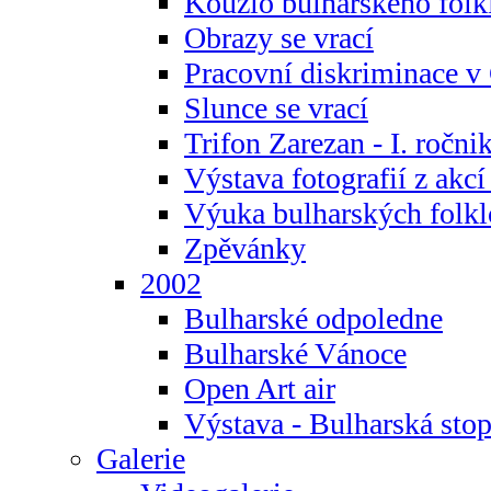
Kouzlo bulharského folk
Obrazy se vrací
Pracovní diskriminace v
Slunce se vrací
Trifon Zarezan - I. ročni
Výstava fotografií z akc
Výuka bulharských folkl
Zpěvánky
2002
Bulharské odpoledne
Bulharské Vánoce
Open Art air
Výstava - Bulharská sto
Galerie