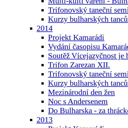
Multi-kulti vaření - Bul
Trifonovský taneční sem
Kurzy bulharských tanců
2014
Projekt Kamarádi
Vydání časopisu Kamará
Soutěž Vícejazyčnost je 
Trifon Zarezan XII.
Trifonovský taneční sem
Kurzy bulharských tanců
Mezinárodní den žen
Noc s Andersenem
Do Bulharska - za thráck
2013