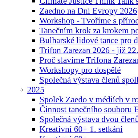
Climate Justice Think Tank s
Zaedno na Dni Evropy 2026
Workshop - Tvoříme s příro
Tanečním krok za krokem p
Bulharské lidové tance pro d
Trifon Zarezan 2026 - již 22.
Proč slavíme Trifona Zareza
Workshopy pro dospělé
Společná výstava členů spo
2025
Spolek Zaedo v médiích v r
Činnost tanečního souboru 
Společná výstava dvou člen
Kreativní 60+ 1. setkání