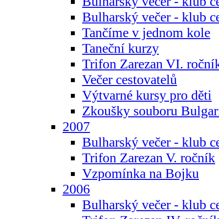
Bulharský večer - klub c
Bulharský večer - klub c
Tančíme v jednom kole
Taneční kurzy
Trifon Zarezan VI. roční
Večer cestovatelů
Výtvarné kursy pro děti
Zkoušky souboru Bulgar
2007
Bulharský večer - klub c
Trifon Zarezan V. ročník
Vzpomínka na Bojku
2006
Bulharský večer - klub c