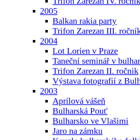
Trifon Zarezan IV. roční
2005
Balkan rakia party
Trifon Zarezan III. roční
2004
Lot Lorien v Praze
Taneční seminář v bulhar
Trifon Zarezan II. ročnik
Výstava fotografií z Bul
2003
Aprílová vášeň
Bulharská Pouť
Bulharsko ve Vlašimi
Jaro na zámku