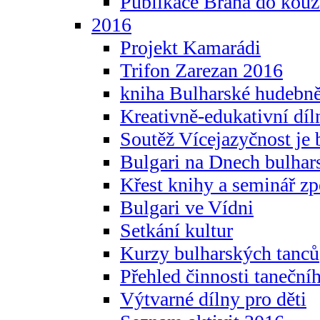
Publikace Brána do kouz
2016
Projekt Kamarádi
Trifon Zarezan 2016
kniha Bulharské hudebněf
Kreativně-edukativní díln
Soutěž Vícejazyčnost je 
Bulgari na Dnech bulhar
Křest knihy a seminář z
Bulgari ve Vídni
Setkání kultur
Kurzy bulharských tanců
Přehled činnosti taneční
Výtvarné dílny pro děti