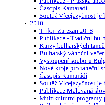
Publikace - Pražská abec
Časopis Kamarádi
Soutěž Vícejazyčnost je 
2018
Trifon Zarezan 2018
Publikace - Tradiční bul
Kurzy bulharských tanc
Bulharský vánoční večer
Vystoupení souboru Bulg
Nové kroje pro taneční s
Časopis Kamarádi
Soutěž Vícejazyčnost je 
Publikace Malovaná slov
Multikulturní programy 