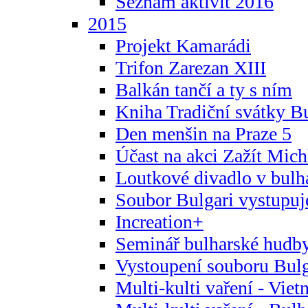
Seznam aktivit 2016
2015
Projekt Kamarádi
Trifon Zarezan XIII
Balkán tančí a ty s ním
Kniha Tradiční svátky B
Den menšin na Praze 5
Účast na akci Zažít Michl
Loutkové divadlo v bulha
Soubor Bulgari vystupuj
Increation+
Seminář bulharské hudby
Vystoupení souboru Bulga
Multi-kulti vaření - Vie