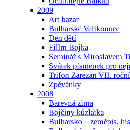
Ochutnejte Balkán
2009
Art bazar
Bulharské Velikonoce
Den dětí
Fillm Bojka
Seminář s Miroslavem T
Svátek písmenek pro ne
Trifon Zarezan VII. ročn
Zpěvánky
2008
Barevná zima
Bojčiny kůzlátka
Bulharsko – zeměpis, hist