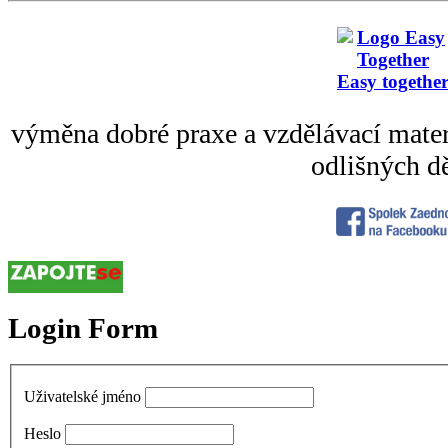
Easy togethe
výměna dobré praxe a vzdělávací mater
odlišných dě
Login Form
Uživatelské jméno
Heslo