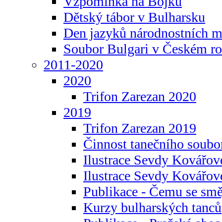
Vzpomínka na Bojku
Dětský tábor v Bulharsku
Den jazyků národnostních m
Soubor Bulgari v Českém ro
2011-2020
2020
Trifon Zarezan 2020
2019
Trifon Zarezan 2019
Činnost tanečního soubo
Ilustrace Sevdy Kovářo
Ilustrace Sevdy Kovářov
Publikace - Čemu se smě
Kurzy bulharských tanců