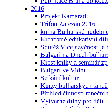
Publikace Brána do kouz
2016
Projekt Kamarádi
Trifon Zarezan 2016
kniha Bulharské hudebněf
Kreativně-edukativní díln
Soutěž Vícejazyčnost je 
Bulgari na Dnech bulhar
Křest knihy a seminář z
Bulgari ve Vídni
Setkání kultur
Kurzy bulharských tanců
Přehled činnosti taneční
Výtvarné dílny pro děti