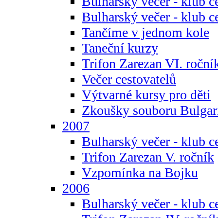
Bulharský večer - klub c
Bulharský večer - klub c
Tančíme v jednom kole
Taneční kurzy
Trifon Zarezan VI. roční
Večer cestovatelů
Výtvarné kursy pro děti
Zkoušky souboru Bulgar
2007
Bulharský večer - klub c
Trifon Zarezan V. ročník
Vzpomínka na Bojku
2006
Bulharský večer - klub c