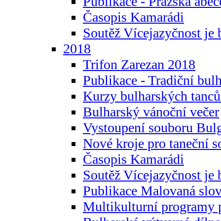
Publikace - Pražská abec
Časopis Kamarádi
Soutěž Vícejazyčnost je 
2018
Trifon Zarezan 2018
Publikace - Tradiční bul
Kurzy bulharských tanc
Bulharský vánoční večer
Vystoupení souboru Bulg
Nové kroje pro taneční s
Časopis Kamarádi
Soutěž Vícejazyčnost je 
Publikace Malovaná slov
Multikulturní programy 