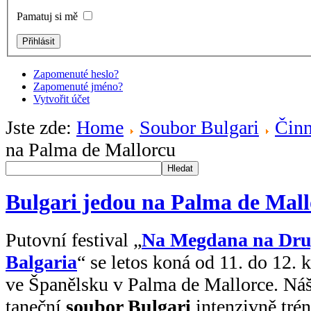
Pamatuj si mě
Zapomenuté heslo?
Zapomenuté jméno?
Vytvořit účet
Jste zde:
Home
Soubor Bulgari
Činn
na Palma de Mallorcu
Hledat
Bulgari jedou na Palma de Mal
Putovní festival „
Na Megdana na Dru
Balgaria
“ se letos koná od 11. do 12. 
ve Španělsku v Palma de Mallorce. Ná
taneční
soubor Bulgari
intenzivně trén