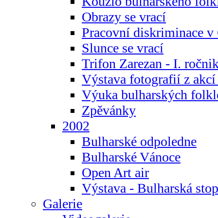
Kouzlo bulharského folk
Obrazy se vrací
Pracovní diskriminace v
Slunce se vrací
Trifon Zarezan - I. ročni
Výstava fotografií z akc
Výuka bulharských folkl
Zpěvánky
2002
Bulharské odpoledne
Bulharské Vánoce
Open Art air
Výstava - Bulharská sto
Galerie