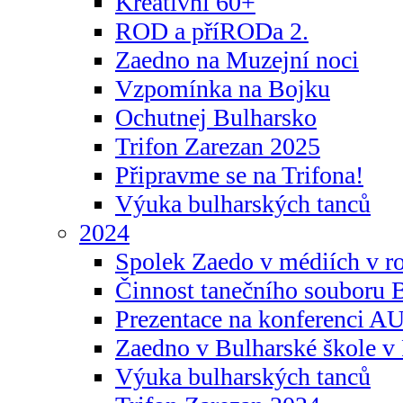
Kreativní 60+
ROD a příRODa 2.
Zaedno na Muzejní noci
Vzpomínka na Bojku
Ochutnej Bulharsko
Trifon Zarezan 2025
Připravme se na Trifona!
Výuka bulharských tanců
2024
Spolek Zaedo v médiích v r
Činnost tanečního souboru 
Prezentace na konferenci 
Zaedno v Bulharské škole v 
Výuka bulharských tanců