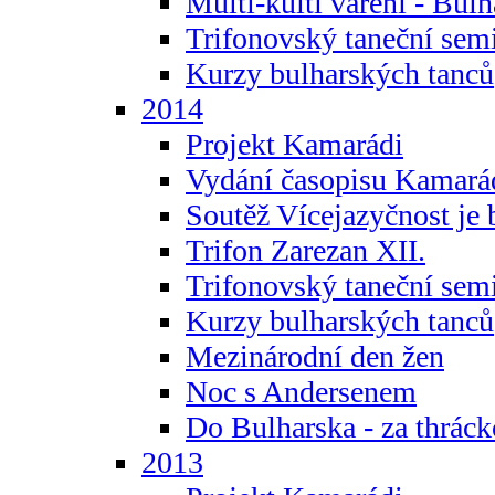
Multi-kulti vaření - Bul
Trifonovský taneční sem
Kurzy bulharských tanců
2014
Projekt Kamarádi
Vydání časopisu Kamará
Soutěž Vícejazyčnost je 
Trifon Zarezan XII.
Trifonovský taneční sem
Kurzy bulharských tanců
Mezinárodní den žen
Noc s Andersenem
Do Bulharska - za thráck
2013