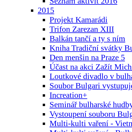
Seznam aktivit 2016
2015
Projekt Kamarádi
Trifon Zarezan XIII
Balkán tančí a ty s ním
Kniha Tradiční svátky B
Den menšin na Praze 5
Účast na akci Zažít Michl
Loutkové divadlo v bulha
Soubor Bulgari vystupuj
Increation+
Seminář bulharské hudby
Vystoupení souboru Bulga
Multi-kulti vaření - Vie