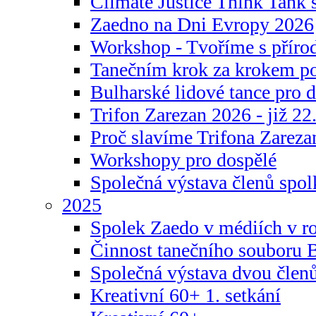
Climate Justice Think Tank s
Zaedno na Dni Evropy 2026
Workshop - Tvoříme s příro
Tanečním krok za krokem p
Bulharské lidové tance pro d
Trifon Zarezan 2026 - již 22.
Proč slavíme Trifona Zareza
Workshopy pro dospělé
Společná výstava členů spo
2025
Spolek Zaedo v médiích v r
Činnost tanečního souboru 
Společná výstava dvou člen
Kreativní 60+ 1. setkání