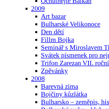
Ochutnejte Balkán
2009
Art bazar
Bulharské Velikonoce
Den dětí
Fillm Bojka
Seminář s Miroslavem T
Svátek písmenek pro ne
Trifon Zarezan VII. ročn
Zpěvánky
2008
Barevná zima
Bojčiny kůzlátka
Bulharsko – zeměpis, hist