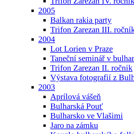
Trifon Zarezan IV. roční
2005
Balkan rakia party
Trifon Zarezan III. roční
2004
Lot Lorien v Praze
Taneční seminář v bulhar
Trifon Zarezan II. ročnik
Výstava fotografií z Bul
2003
Aprílová vášeň
Bulharská Pouť
Bulharsko ve Vlašimi
Jaro na zámku