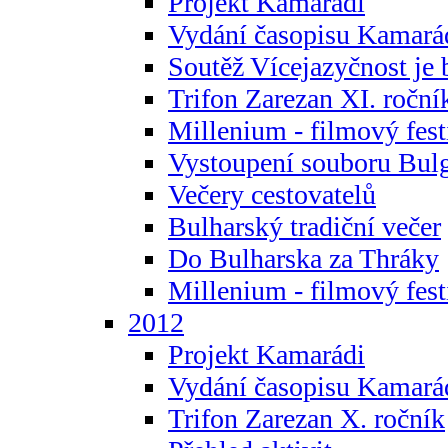
Projekt Kamarádi
Vydání časopisu Kamará
Soutěž Vícejazyčnost je 
Trifon Zarezan XI. roční
Millenium - filmový fest
Vystoupení souboru Bulg
Večery cestovatelů
Bulharský tradiční večer
Do Bulharska za Thráky
Millenium - filmový fest
2012
Projekt Kamarádi
Vydání časopisu Kamará
Trifon Zarezan X. ročník