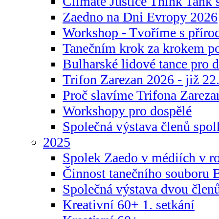
Climate Justice Think Tank s
Zaedno na Dni Evropy 2026
Workshop - Tvoříme s příro
Tanečním krok za krokem p
Bulharské lidové tance pro d
Trifon Zarezan 2026 - již 22.
Proč slavíme Trifona Zareza
Workshopy pro dospělé
Společná výstava členů spo
2025
Spolek Zaedo v médiích v r
Činnost tanečního souboru 
Společná výstava dvou člen
Kreativní 60+ 1. setkání