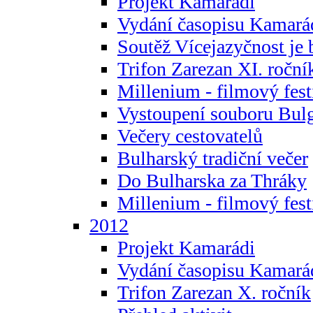
Projekt Kamarádi
Vydání časopisu Kamará
Soutěž Vícejazyčnost je 
Trifon Zarezan XI. roční
Millenium - filmový fest
Vystoupení souboru Bulg
Večery cestovatelů
Bulharský tradiční večer
Do Bulharska za Thráky
Millenium - filmový fest
2012
Projekt Kamarádi
Vydání časopisu Kamará
Trifon Zarezan X. ročník