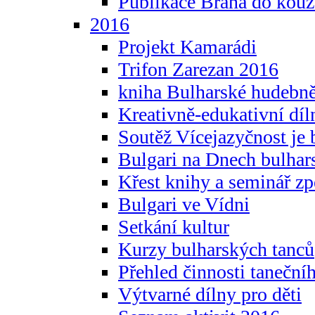
Publikace Brána do kouz
2016
Projekt Kamarádi
Trifon Zarezan 2016
kniha Bulharské hudebněf
Kreativně-edukativní díln
Soutěž Vícejazyčnost je 
Bulgari na Dnech bulhar
Křest knihy a seminář z
Bulgari ve Vídni
Setkání kultur
Kurzy bulharských tanců
Přehled činnosti taneční
Výtvarné dílny pro děti