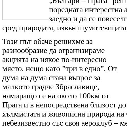
„Българи – Прага” ре
поредната интерестна 
заедно и да се повесел
сред природата, извън шумотевицата 
Този път обаче решихме за
разнообразие да огранизираме
акцията на някое по-интересно
място, нещо като ”три в едно”. От
дума на дума стана въпрос за
малкото градче Збраславице,
намиращо се на около 100км от
Прага и в непосредствена близост до
хълмистата и живописна природа на 
небезизвестно със своя аероклуб – м