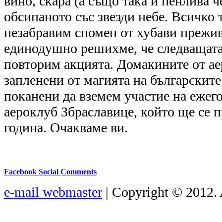
вино, скара (а също така и пенлива 
обсипаното със звезди небе. Всичко 
незабравим спомен от хубави прежив
единодушно решихме, че следващата
повторим акцията. Домакините от а
запленени от магията на българскит
поканени да вземем участие на ежего
аероклуб Збраславице, който ще се 
година. Очакваме ви.
Facebook Social Comments
e-mail webmaster
| Copyright © 2012. 