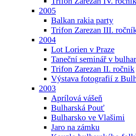
Trifon Zarezan IV. roční
2005
Balkan rakia party
Trifon Zarezan III. roční
2004
Lot Lorien v Praze
Taneční seminář v bulhar
Trifon Zarezan II. ročnik
Výstava fotografií z Bul
2003
Aprílová vášeň
Bulharská Pouť
Bulharsko ve Vlašimi
Jaro na zámku