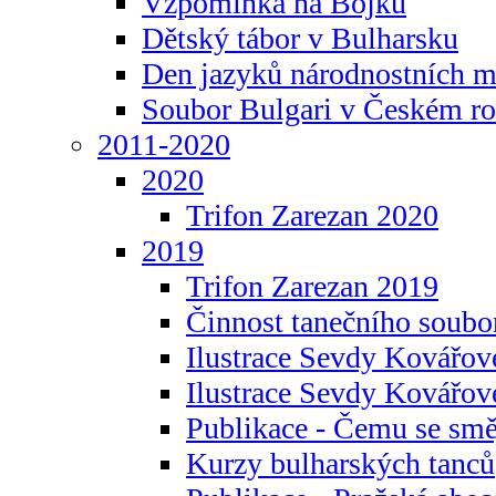
Vzpomínka na Bojku
Dětský tábor v Bulharsku
Den jazyků národnostních m
Soubor Bulgari v Českém ro
2011-2020
2020
Trifon Zarezan 2020
2019
Trifon Zarezan 2019
Činnost tanečního soubo
Ilustrace Sevdy Kovářo
Ilustrace Sevdy Kovářov
Publikace - Čemu se smě
Kurzy bulharských tanců