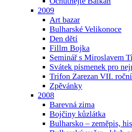
Ochutnejte Balkán
2009
Art bazar
Bulharské Velikonoce
Den dětí
Fillm Bojka
Seminář s Miroslavem T
Svátek písmenek pro ne
Trifon Zarezan VII. ročn
Zpěvánky
2008
Barevná zima
Bojčiny kůzlátka
Bulharsko – zeměpis, hist