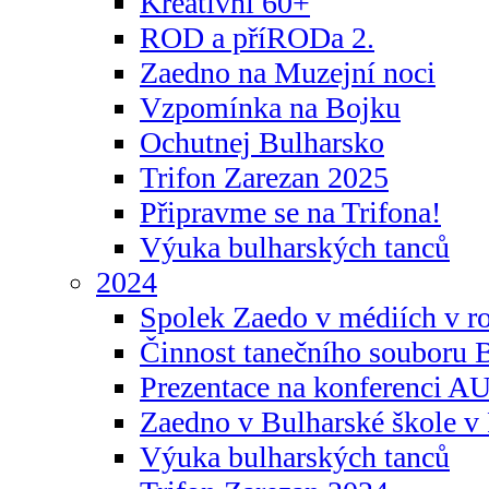
Kreativní 60+
ROD a příRODa 2.
Zaedno na Muzejní noci
Vzpomínka na Bojku
Ochutnej Bulharsko
Trifon Zarezan 2025
Připravme se na Trifona!
Výuka bulharských tanců
2024
Spolek Zaedo v médiích v r
Činnost tanečního souboru 
Prezentace na konferenci 
Zaedno v Bulharské škole v 
Výuka bulharských tanců