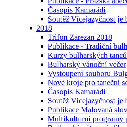
Publikace - Pražská abec
Časopis Kamarádi
Soutěž Vícejazyčnost je 
2018
Trifon Zarezan 2018
Publikace - Tradiční bul
Kurzy bulharských tanc
Bulharský vánoční večer
Vystoupení souboru Bulg
Nové kroje pro taneční s
Časopis Kamarádi
Soutěž Vícejazyčnost je 
Publikace Malovaná slov
Multikulturní programy 