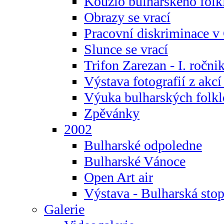
Kouzlo bulharského folk
Obrazy se vrací
Pracovní diskriminace v
Slunce se vrací
Trifon Zarezan - I. ročni
Výstava fotografií z akc
Výuka bulharských folkl
Zpěvánky
2002
Bulharské odpoledne
Bulharské Vánoce
Open Art air
Výstava - Bulharská sto
Galerie