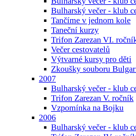
Bulharský večer - klub c
Bulharský večer - klub c
Tančíme v jednom kole
Taneční kurzy
Trifon Zarezan VI. roční
Večer cestovatelů
Výtvarné kursy pro děti
Zkoušky souboru Bulgar
2007
Bulharský večer - klub c
Trifon Zarezan V. ročník
Vzpomínka na Bojku
2006
Bulharský večer - klub c