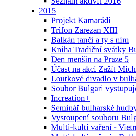
Seznam aktivit 2016
2015
Projekt Kamarádi
Trifon Zarezan XIII
Balkán tančí a ty s ním
Kniha Tradiční svátky B
Den menšin na Praze 5
Účast na akci Zažít Michl
Loutkové divadlo v bulha
Soubor Bulgari vystupuj
Increation+
Seminář bulharské hudby
Vystoupení souboru Bulga
Multi-kulti vaření - Vie