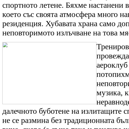
спортното летене. Бяхме настанени в
което със своята атмосфера много н
резиденция. Хубавата храна само до
неповторимото излъчване на това мя
Трениров
провежда
аероклуб 
потопихм
неповтор
музика, к
неравнод
далечното буботене на излитащите с
не се размина без традиционната бъ