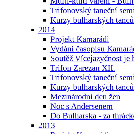
Multi-kulti vaření - Bul
Trifonovský taneční sem
Kurzy bulharských tanců
2014
Projekt Kamarádi
Vydání časopisu Kamará
Soutěž Vícejazyčnost je 
Trifon Zarezan XII.
Trifonovský taneční sem
Kurzy bulharských tanců
Mezinárodní den žen
Noc s Andersenem
Do Bulharska - za thráck
2013