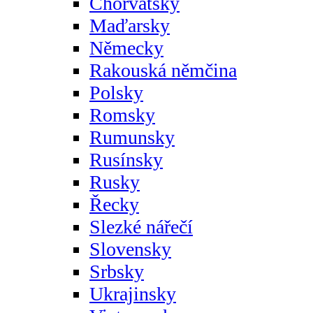
Chorvatsky
Maďarsky
Německy
Rakouská němčina
Polsky
Romsky
Rumunsky
Rusínsky
Rusky
Řecky
Slezké nářečí
Slovensky
Srbsky
Ukrajinsky