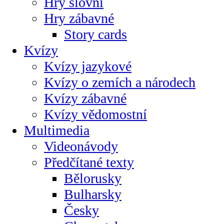
Hry slovní
Hry zábavné
Story cards
Kvízy
Kvízy jazykové
Kvízy o zemích a národech
Kvízy zábavné
Kvízy vědomostní
Multimedia
Videonávody
Předčítané texty
Bělorusky
Bulharsky
Česky