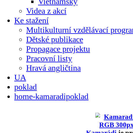
Vietnamsky
Videa z akcí
Ke stažení
Multikulturní vzdělávací progr
Dětské publikace
Propagace projektu
Pracovní listy
Hravá angličtina
UA
poklad
home-kamaradipoklad
Kamarádi
je pr