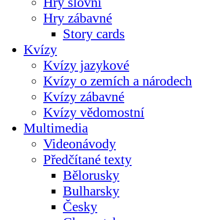
Hry slovní
Hry zábavné
Story cards
Kvízy
Kvízy jazykové
Kvízy o zemích a národech
Kvízy zábavné
Kvízy vědomostní
Multimedia
Videonávody
Předčítané texty
Bělorusky
Bulharsky
Česky