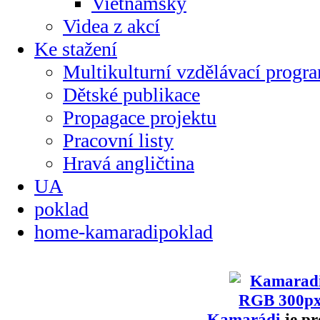
Vietnamsky
Videa z akcí
Ke stažení
Multikulturní vzdělávací progr
Dětské publikace
Propagace projektu
Pracovní listy
Hravá angličtina
UA
poklad
home-kamaradipoklad
Kamarádi
je pr