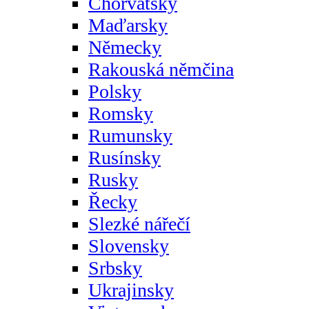
Chorvatsky
Maďarsky
Německy
Rakouská němčina
Polsky
Romsky
Rumunsky
Rusínsky
Rusky
Řecky
Slezké nářečí
Slovensky
Srbsky
Ukrajinsky