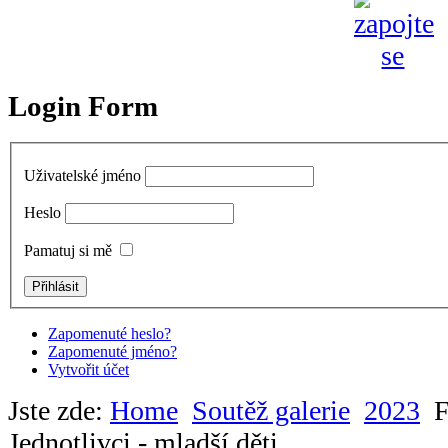
Login Form
Uživatelské jméno
Heslo
Pamatuj si mě
Zapomenuté heslo?
Zapomenuté jméno?
Vytvořit účet
Jste zde:
Home
Soutěž galerie
2023
F
Jednotlivci - mladší děti