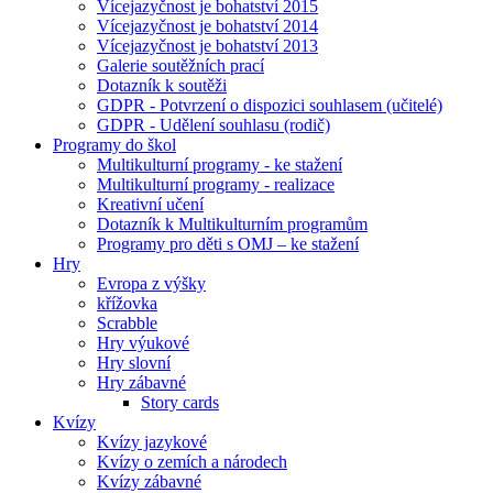
Vícejazyčnost je bohatství 2015
Vícejazyčnost je bohatství 2014
Vícejazyčnost je bohatství 2013
Galerie soutěžních prací
Dotazník k soutěži
GDPR - Potvrzení o dispozici souhlasem (učitelé)
GDPR - Udělení souhlasu (rodič)
Programy do škol
Multikulturní programy - ke stažení
Multikulturní programy - realizace
Kreativní učení
Dotazník k Multikulturním programům
Programy pro děti s OMJ – ke stažení
Hry
Evropa z výšky
křížovka
Scrabble
Hry výukové
Hry slovní
Hry zábavné
Story cards
Kvízy
Kvízy jazykové
Kvízy o zemích a národech
Kvízy zábavné