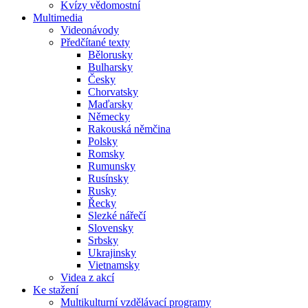
Kvízy vědomostní
Multimedia
Videonávody
Předčítané texty
Bělorusky
Bulharsky
Česky
Chorvatsky
Maďarsky
Německy
Rakouská němčina
Polsky
Romsky
Rumunsky
Rusínsky
Rusky
Řecky
Slezké nářečí
Slovensky
Srbsky
Ukrajinsky
Vietnamsky
Videa z akcí
Ke stažení
Multikulturní vzdělávací programy