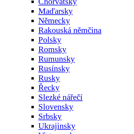
Chorvatsky
Maďarsky
Německy
Rakouská němčina
Polsky
Romsky
Rumunsky
Rusínsky
Rusky
Řecky
Slezké nářečí
Slovensky
Srbsky
Ukrajinsky