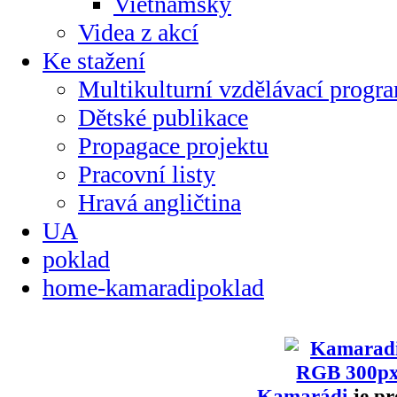
Vietnamsky
Videa z akcí
Ke stažení
Multikulturní vzdělávací progr
Dětské publikace
Propagace projektu
Pracovní listy
Hravá angličtina
UA
poklad
home-kamaradipoklad
Kamarádi
je pr