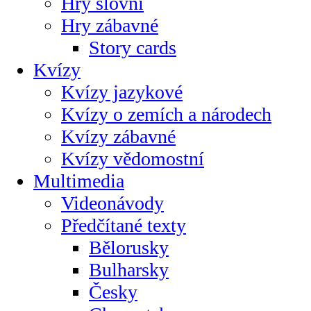
Hry slovní
Hry zábavné
Story cards
Kvízy
Kvízy jazykové
Kvízy o zemích a národech
Kvízy zábavné
Kvízy vědomostní
Multimedia
Videonávody
Předčítané texty
Bělorusky
Bulharsky
Česky