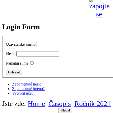
Login Form
Uživatelské jméno
Heslo
Pamatuj si mě
Zapomenuté heslo?
Zapomenuté jméno?
Vytvořit účet
Jste zde:
Home
Časopis
Ročník 2021
Hledat