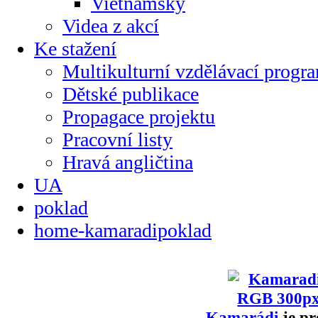
Vietnamsky
Videa z akcí
Ke stažení
Multikulturní vzdělávací progr
Dětské publikace
Propagace projektu
Pracovní listy
Hravá angličtina
UA
poklad
home-kamaradipoklad
Kamarádi
je pr