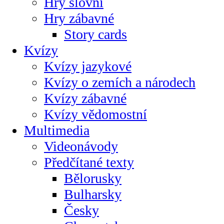
Hry slovní
Hry zábavné
Story cards
Kvízy
Kvízy jazykové
Kvízy o zemích a národech
Kvízy zábavné
Kvízy vědomostní
Multimedia
Videonávody
Předčítané texty
Bělorusky
Bulharsky
Česky