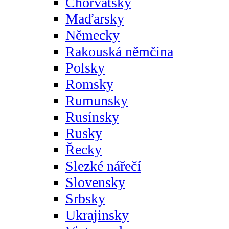
Chorvatsky
Maďarsky
Německy
Rakouská němčina
Polsky
Romsky
Rumunsky
Rusínsky
Rusky
Řecky
Slezké nářečí
Slovensky
Srbsky
Ukrajinsky