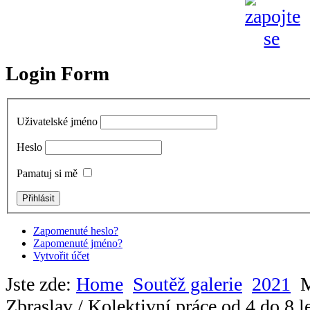
Login Form
Uživatelské jméno
Heslo
Pamatuj si mě
Zapomenuté heslo?
Zapomenuté jméno?
Vytvořit účet
Jste zde:
Home
Soutěž galerie
2021
M
Zbraslav / Kolektivní práce od 4 do 8 le