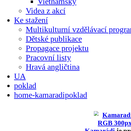
Vietnamsky
Videa z akcí
Ke stažení
Multikulturní vzdělávací progr
Dětské publikace
Propagace projektu
Pracovní listy
Hravá angličtina
UA
poklad
home-kamaradipoklad
Kamarádi
je pr