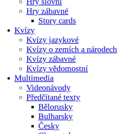
Hry slovní
Hry zábavné
Story cards
Kvízy
Kvízy jazykové
Kvízy o zemích a národech
Kvízy zábavné
Kvízy vědomostní
Multimedia
Videonávody
Předčítané texty
Bělorusky
Bulharsky
Česky