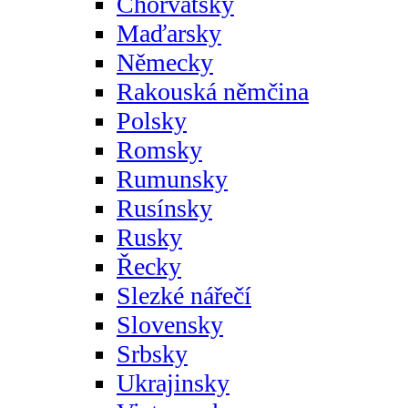
Chorvatsky
Maďarsky
Německy
Rakouská němčina
Polsky
Romsky
Rumunsky
Rusínsky
Rusky
Řecky
Slezké nářečí
Slovensky
Srbsky
Ukrajinsky