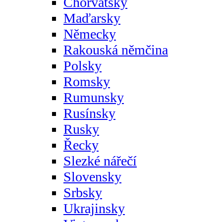
Chorvatsky
Maďarsky
Německy
Rakouská němčina
Polsky
Romsky
Rumunsky
Rusínsky
Rusky
Řecky
Slezké nářečí
Slovensky
Srbsky
Ukrajinsky