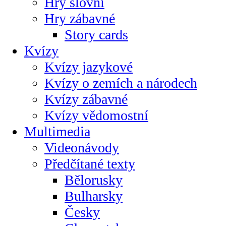
Hry slovní
Hry zábavné
Story cards
Kvízy
Kvízy jazykové
Kvízy o zemích a národech
Kvízy zábavné
Kvízy vědomostní
Multimedia
Videonávody
Předčítané texty
Bělorusky
Bulharsky
Česky