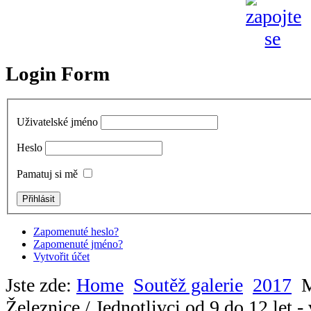
Login Form
Uživatelské jméno
Heslo
Pamatuj si mě
Zapomenuté heslo?
Zapomenuté jméno?
Vytvořit účet
Jste zde:
Home
Soutěž galerie
2017
M
Železnice / Jednotlivci od 9 do 12 let -