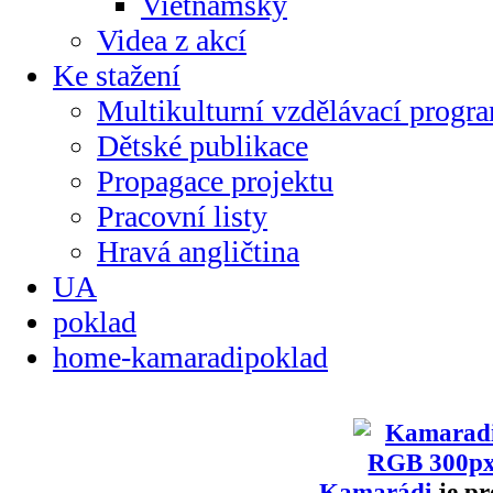
Vietnamsky
Videa z akcí
Ke stažení
Multikulturní vzdělávací progr
Dětské publikace
Propagace projektu
Pracovní listy
Hravá angličtina
UA
poklad
home-kamaradipoklad
Kamarádi
je pr