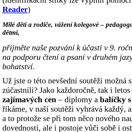
Reader
)
Milé děti a rodiče, vážení kolegové – pedagogo
dětmi,
přijměte naše pozvání k účasti v 9. ročn
na podporu čtení a psaní v druhém jazy
bohatství.
Už jste o této nevšední soutěži možná s
zúčastnili? Jako každoročně, tak i let
zajímavých cen
– diplomy a
balíčky 
říkáme, v naší soutěži vyhrává každý, a 
a to protože se při tom něco nového nau
dovednosti, ale i postoje vůči sobě i os