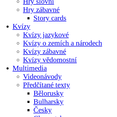
Hry slovní
Hry zábavné
Story cards
Kvízy
Kvízy jazykové
Kvízy o zemích a národech
Kvízy zábavné
Kvízy vědomostní
Multimedia
Videonávody
Předčítané texty
Bělorusky
Bulharsky
Česky