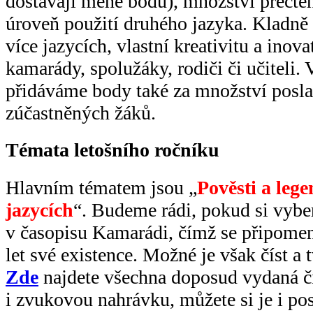
dostávají méně bodů), množství přečte
úroveň použití druhého jazyka. Kladně
více jazycích, vlastní kreativitu a inova
kamarády, spolužáky, rodiči či učiteli. 
přidáváme body také za množství posla
zúčastněných žáků.
Témata letošního ročníku
Hlavním tématem jsou „
Pověsti a lege
jazycích
“. Budeme rádi, pokud si vyber
v časopisu Kamarádi, čímž se připomene
let své existence. Možné je však číst a 
Zde
najdete všechna doposud vydaná čí
i zvukovou nahrávku, můžete si je i po