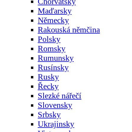
Chorvatsky
Maďarsky
Německy
Rakouská němčina
Polsky
Romsky
Rumunsky
Rusínsky
Rusky
Řecky
Slezké nářečí
Slovensky
Srbsky
Ukrajinsky