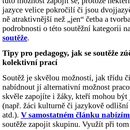
tuto možnost zapojit se, protože někteř
jazyce velice pokročilí či jsou dvojjaz
ně atraktivnější než „jen“ četba a tvor
podrobnosti o této soutěžní kategorii n
soutěže
.
Tipy pro pedagogy, jak se soutěže zúč
kolektivní prací
Soutěž je skvělou možností, jak třídu č
nabídnout jí alternativní možnost pracov
skvěle zapojíte i žáky, kteří mohou být
(např. žáci kulturně či jazykově odlišn
atd.).
V samostatném článku nabízíme
soutěže zapojit skupinu. Využít při to