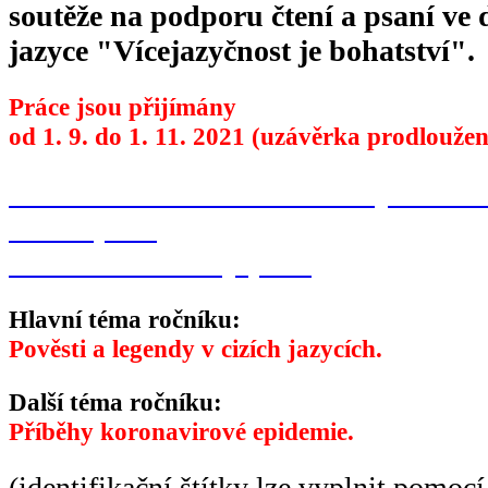
soutěže na podporu čtení a psaní ve
jazyce "Vícejazyčnost je bohatství".
Práce jsou přijímány
od 1. 9. do 1. 11. 2021 (uzávěrka prodlouže
Přihláška do soutěže
Podmínky soutěž
Plakát (PDF)
Identifikační štítky (PDF)
Hlavní téma ročníku:
Pověsti a legendy v cizích jazycích.
Další téma ročníku:
Příběhy koronavirové epidemie.
(identifikační štítky lze vyplnit pomoc