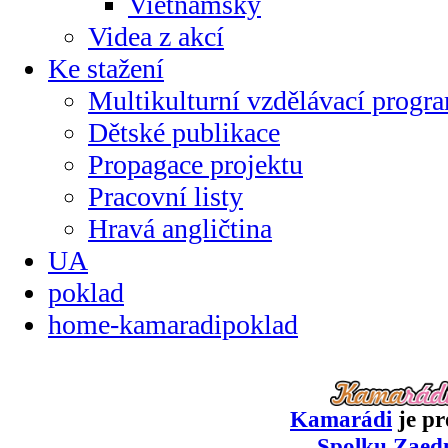
Vietnamsky
Videa z akcí
Ke stažení
Multikulturní vzdělávací progr
Dětské publikace
Propagace projektu
Pracovní listy
Hravá angličtina
UA
poklad
home-kamaradipoklad
Kamarádi
je pr
Spolku Zaed