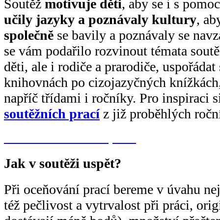
Soutěž
motivuje děti
, aby se i s pomo
učily jazyky a poznávaly kultury
, ab
společně
se bavily a poznávaly se nav
se vám podařilo rozvinout témata soutěž
děti, ale i rodiče a prarodiče, uspořádat
knihovnách po cizojazyčných knížkách,
napříč třídami i ročníky. Pro inspiraci
soutěžních prací
z již proběhlých ročn
Galerie soutěžních prací
Jak v soutěži uspět?
Při oceňování prací bereme v úvahu nej
též pečlivost a vytrvalost při práci, ori