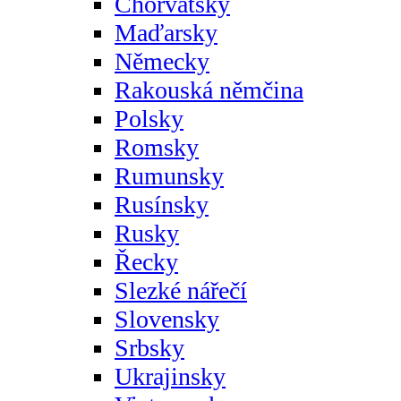
Chorvatsky
Maďarsky
Německy
Rakouská němčina
Polsky
Romsky
Rumunsky
Rusínsky
Rusky
Řecky
Slezké nářečí
Slovensky
Srbsky
Ukrajinsky