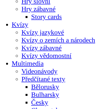
Hry slovní
Hry zábavné
Story cards
Kvízy
Kvízy jazykové
Kvízy o zemích a národech
Kvízy zábavné
Kvízy vědomostní
Multimedia
Videonávody
Předčítané texty
Bělorusky
Bulharsky
Česky