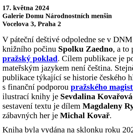
17. května 2024
Galerie Domu Národnostních menšin
Vocelova 3, Praha 2
V páteční deštivé odpoledne se v DNM 
knižního počinu
Spolku Zaedno
, a to
pražský poklad
. Cílem publikace je po
mateřským jazykem není čeština. Stejně 
publikace týkající se historie českého
s finanční podporou
pražského magist
ilustrací knihy je
Sevdalina Kovařová
sestavení textu je dílem
Magdaleny Ry
zábavných her je
Michal Kovař
.
Kniha byla vydána na sklonku roku 202