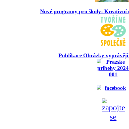
Nové programy pro školy: Kreativní 
Publikace Obrázky vyprávějí