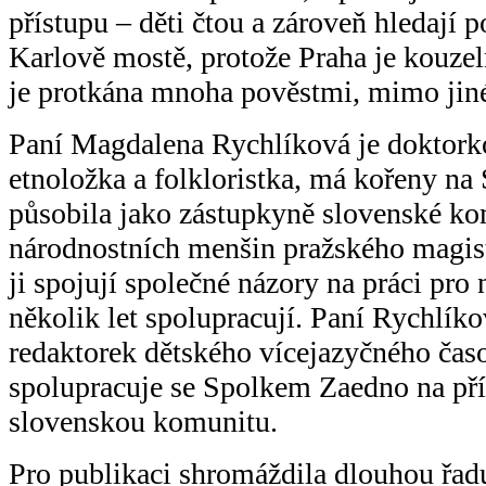
přístupu – děti čtou a zároveň hledají p
Karlově mostě, protože Praha je kouzeln
je protkána mnoha pověstmi, mimo jiné
Paní Magdalena Rychlíková je doktorko
etnoložka a folkloristka, má kořeny n
působila jako zástupkyně slovenské k
národnostních menšin pražského magis
ji spojují společné názory na práci pro
několik let spolupracují. Paní Rychlíko
redaktorek dětského vícejazyčného čas
spolupracuje se Spolkem Zaedno na pří
slovenskou komunitu.
Pro publikaci shromáždila dlouhou řad