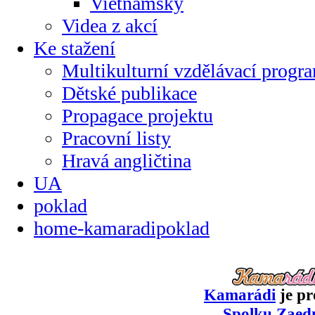
Vietnamsky
Videa z akcí
Ke stažení
Multikulturní vzdělávací progr
Dětské publikace
Propagace projektu
Pracovní listy
Hravá angličtina
UA
poklad
home-kamaradipoklad
Kamarádi
je pr
Spolku Zaed