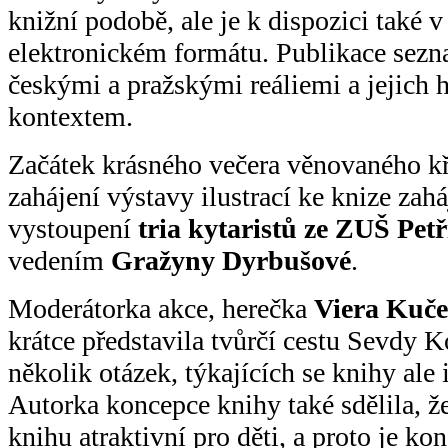
knižní podobě, ale je k dispozici také v
elektronickém formátu. Publikace sezn
českými a pražskými reáliemi a jejich 
kontextem.
Začátek krásného večera věnovaného kř
zahájení výstavy ilustrací ke knize zahá
vystoupení
tria kytaristů ze ZUŠ Pet
vedením
Gražyny Dyrbušové
.
Moderátorka akce, herečka
Viera Kuče
krátce představila tvůrčí cestu Sevdy K
několik otázek, týkajících se knihy ale 
Autorka koncepce knihy také sdělila, ž
knihu atraktivní pro děti, a proto je k