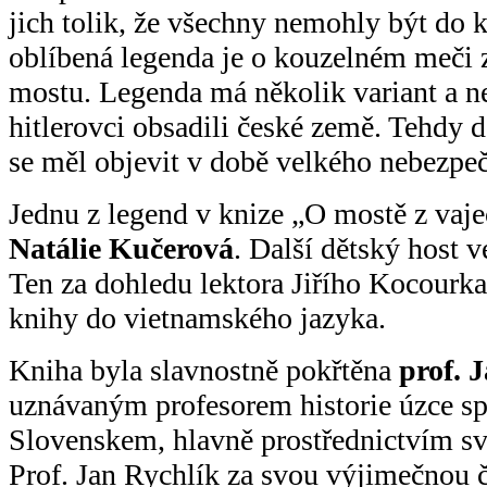
jich tolik, že všechny nemohly být do k
oblíbená legenda je o kouzelném meči 
mostu. Legenda má několik variant a ne
hitlerovci obsadili české země. Tehdy d
se měl objevit v době velkého nebezpeč
Jednu z legend v knize „O mostě z vaje
Natálie Kučerová
. Další dětský host 
Ten za dohledu lektora Jiřího Kocourka 
knihy do vietnamského jazyka.
Kniha byla slavnostně pokřtěna
prof. 
uznávaným profesorem historie úzce s
Slovenskem, hlavně prostřednictvím sv
Prof. Jan Rychlík za svou výjimečnou 