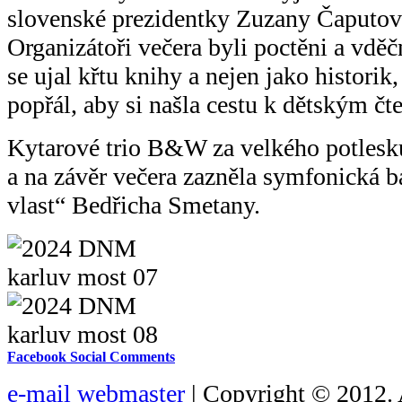
slovenské prezidentky Zuzany Čaputov
Organizátoři večera byli poctěni a vděč
se ujal křtu knihy a nejen jako historik,
popřál, aby si našla cestu k dětským č
Kytarové trio B&W za velkého potlesku
a na závěr večera zazněla symfonická 
vlast“ Bedřicha Smetany.
Facebook Social Comments
e-mail webmaster
| Copyright © 2012. 